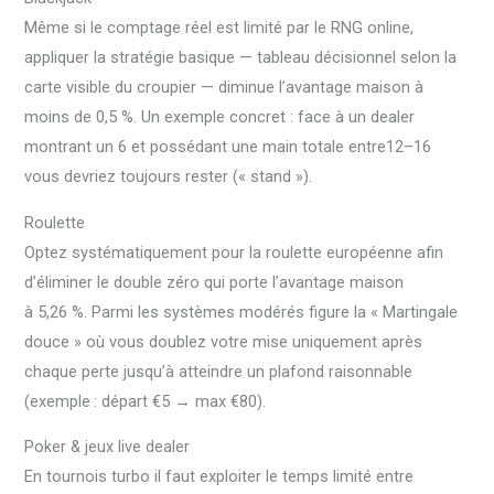
Même si le comptage réel est limité par le RNG online,
appliquer la stratégie basique — tableau décisionnel selon la
carte visible du croupier — diminue l’avantage maison à
moins de 0,5 %. Un exemple concret : face à un dealer
montrant un 6 et possédant une main totale entre12–16
vous devriez toujours rester (« stand »).
Roulette
Optez systématiquement pour la roulette européenne afin
d’éliminer le double zéro qui porte l’avantage maison
à 5,26 %. Parmi les systèmes modérés figure la « Martingale
douce » où vous doublez votre mise uniquement après
chaque perte jusqu’à atteindre un plafond raisonnable
(exemple : départ €5 → max €80).
Poker & jeux live dealer
En tournois turbo il faut exploiter le temps limité entre