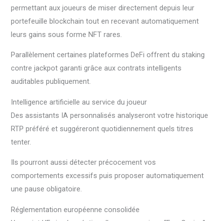
permettant aux joueurs de miser directement depuis leur
portefeuille blockchain tout en recevant automatiquement
leurs gains sous forme NFT rares.
Parallèlement certaines plateformes DeFi offrent du staking
contre jackpot garanti grâce aux contrats intelligents
auditables publiquement.
Intelligence artificielle au service du joueur
Des assistants IA personnalisés analyseront votre historique
RTP préféré et suggéreront quotidiennement quels titres
tenter.
Ils pourront aussi détecter précocement vos
comportements excessifs puis proposer automatiquement
une pause obligatoire.
Réglementation européenne consolidée