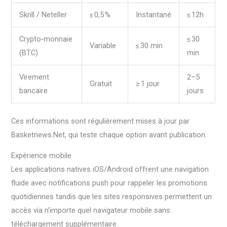
Skrill / Neteller
≤ 0,5 %
Instantané
≤ 12h
Crypto‑monnaie
≤ 30
Variable
≤ 30 min
(BTC)
min
Virement
2–5
Gratuit
≥ 1 jour
bancaire
jours
Ces informations sont régulièrement mises à jour par
Basketnews.Net, qui teste chaque option avant publication.
Expérience mobile
Les applications natives iOS/Android offrent une navigation
fluide avec notifications push pour rappeler les promotions
quotidiennes tandis que les sites responsives permettent un
accès via n’importe quel navigateur mobile sans
téléchargement supplémentaire.