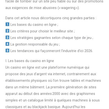
facile de tomber sur un site peu fiable ou sur des promotions
aux exigences de mise abusives (« wagering »).
Dans cet article nous décortiquons cinq grandes parties :
Les bases du casino en ligne ;
Les critères pour choisir le meilleur site ;
Les stratégies gagnantes selon chaque type de jeu ;
La gestion responsable du jeu ;
Les tendances qui façonneront l’industrie d’ici 2026.
I. Les bases du casino en ligne
Un casino en ligne est une plateforme numérique qui
propose des jeux d’argent via internet, contrairement aux
établissements physiques où l’on trouve tables et machines
dans un même bâtiment. La première génération de sites
apparut au début des années 2000 avec des graphismes
simples et un catalogue limité à quelques machines à sous
classiques et au blackjack basique. Aujourd’hui les