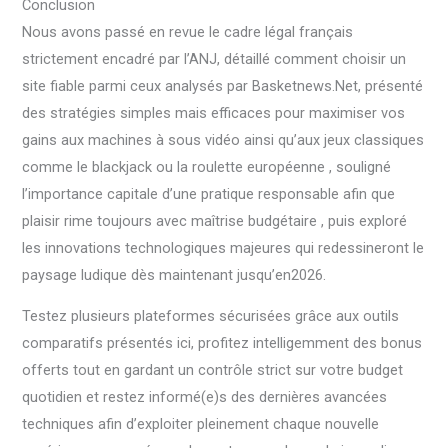
Conclusion
Nous avons passé en revue le cadre légal français
strictement encadré par l’ANJ, détaillé comment choisir un
site fiable parmi ceux analysés par Basketnews.Net, présenté
des stratégies simples mais efficaces pour maximiser vos
gains aux machines à sous vidéo ainsi qu’aux jeux classiques
comme le blackjack ou la roulette européenne , souligné
l’importance capitale d’une pratique responsable afin que
plaisir rime toujours avec maîtrise budgétaire , puis exploré
les innovations technologiques majeures qui redessineront le
paysage ludique dès maintenant jusqu’en​2026.
Testez plusieurs plateformes sécurisées grâce aux outils
comparatifs présentés ici, profitez intelligemment des bonus
offerts tout en gardant un contrôle strict sur votre budget
quotidien et restez informé(e)s des dernières avancées
techniques afin d’exploiter pleinement chaque nouvelle