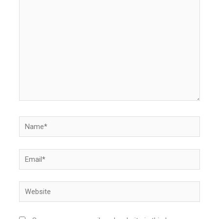
here..
Name*
Email*
Website