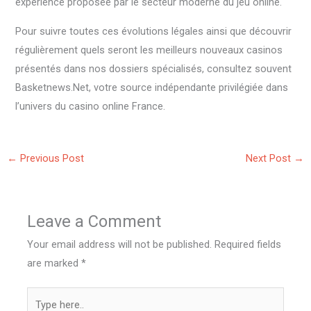
expérience proposée par le secteur moderne du jeu online.
Pour suivre toutes ces évolutions légales ainsi que découvrir
régulièrement quels seront les meilleurs nouveaux casinos
présentés dans nos dossiers spécialisés, consultez souvent
Basketnews.Net, votre source indépendante privilégiée dans
l’univers du casino online France.​
←
Previous Post
Next Post
→
Leave a Comment
Your email address will not be published.
Required fields
are marked
*
Type