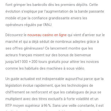
font grimper les bankrolls dès les premiers dépôts. Cette
évolution s’explique par l’augmentation de la bande passante
mobile et par la confiance grandissante envers les
opérateurs régulés par l’ANJ.
Découvrez le
nouveau casino en ligne
qui vient d’arriver sur le
marché et qui a déjà séduit de nombreux adeptes grâce à
ses offres généreuses ! Ce lancement montre que les
acteurs français misent sur des bonus de bienvenue
jusqu’à €1 000 + 200 tours gratuits pour attirer les novices
comme les habitués des machines à sous vidéo.
Un guide actualisé est indispensable aujourd’hui parce que la
législation évolue rapidement, que les technologies de
chiffrement se renforcent et que les catalogues de jeux se
multiplient avec des titres exclusifs à forte volatilité et un
RTP moyen supérieur à 96 %. Sans une veille constante, il est