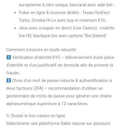
européenne à zéro unique, baccarat avec side‑bet ;
Poker en ligne & tournois dédiés : Texas Hold’em
Turbo, Omaha Hi‑Lo avec buy‑in minimum €10 ;
Jeux avec croupier en direct (Live Casino) : roulette
live HD, blackjack live avec options “Bet Behind”.
Comment s’inscrire en toute sécurité
Vérification d’identité KYC – téléversement d’une pièce
d’identité et d’un justificatif de domicile afin de prévenir la
fraude ;
Choix d’un mot de passe robuste & authentification à
deux facteurs (2FA) – recommandation d’utiliser un
gestionnaire de mots‑de‑passe pour générer une chaîne
alphanumérique supérieure à 12 caractères.
II. Choisir le bon casino en ligne
Sélectionner une plateforme fiable repose sur plusieurs