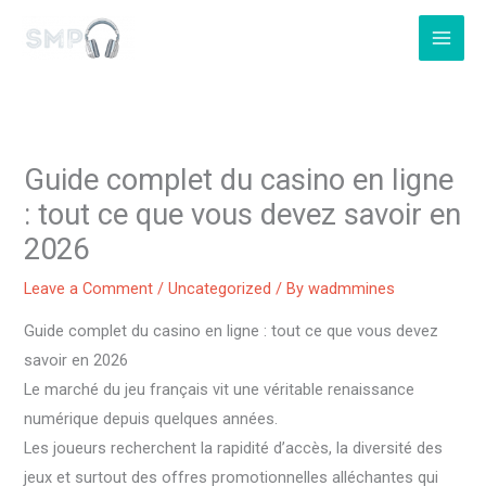
Skip
to
content
Guide complet du casino en ligne
: tout ce que vous devez savoir en
2026
Leave a Comment
/
Uncategorized
/ By
wadmmines
Guide complet du casino en ligne : tout ce que vous devez
savoir en 2026
Le marché du jeu français vit une véritable renaissance
numérique depuis quelques années.
Les joueurs recherchent la rapidité d’accès, la diversité des
jeux et surtout des offres promotionnelles alléchantes qui