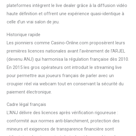
plateformes intègrent le live dealer grâce à la diffusion vidéo
haute définition et offrent une expérience quasi‑identique à
celle d’un vrai salon de jeu.
Historique rapide
Les pionniers comme Casino‑Online.com proposèrent leurs
premières licences nationales avant l’avènement de l’ARJEL
(devenu ANJ) qui harmonisa la régulation française dès 2010.
En 2015 les gros opérateurs ont introduit le streaming live
pour permettre aux joueurs français de parler avec un
croupier réel via webcam tout en conservant la sécurité du
paiement électronique.
Cadre légal français
L’ANJ délivre des licences après vérification rigoureuse :
conformité aux normes anti‑blanchiment, protection des
mineurs et exigences de transparence financière sont