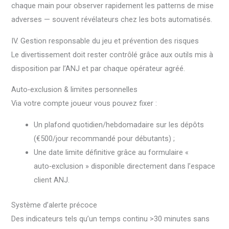
chaque main pour observer rapidement les patterns de mise
adverses — souvent révélateurs chez les bots automatisés.
IV. Gestion responsable du jeu et prévention des risques
Le divertissement doit rester contrôlé grâce aux outils mis à
disposition par l’ANJ et par chaque opérateur agréé.
Auto‑exclusion & limites personnelles
Via votre compte joueur vous pouvez fixer :
Un plafond quotidien/hebdomadaire sur les dépôts
(€500/jour recommandé pour débutants) ;
Une date limite définitive grâce au formulaire «
auto‑exclusion » disponible directement dans l’espace
client ANJ.
Système d’alerte précoce
Des indicateurs tels qu’un temps continu >30 minutes sans