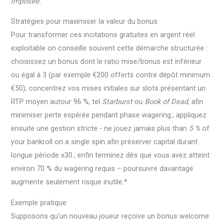
imposée.
Stratégies pour maximiser la valeur du bonus
Pour transformer ces incitations gratuites en argent réel
exploitable on conseille souvent cette démarche structurée :
choisissez un bonus dont le ratio mise/bonus est inférieur
ou égal à 3 (par exemple €200 offerts contre dépôt minimum
€50); concentrez vos mises initiales sur slots présentant un
RTP moyen autour 96 %, tel
Starburst
ou
Book of Dead
, afin
minimiser perte espérée pendant phase wagering.; appliquez
ensuite une gestion stricte ‑ ne jouez jamais plus than
5 %
of
your bankroll on a single spin afin préserver capital durant
longue période x30.; enfin terminez dès que vous avez atteint
environ 70 % du wagering requis – poursuivre davantage
augmente seulement risque inutile.*
Exemple pratique
Supposons qu’un nouveau joueur reçoive un bonus welcome