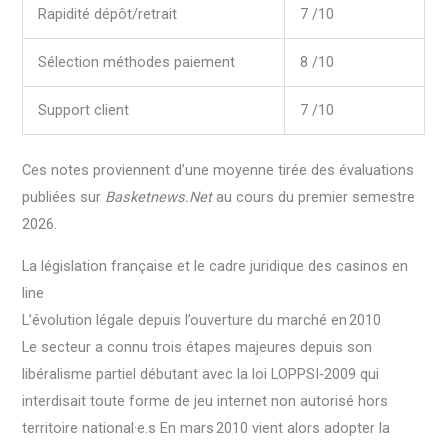
Rapidité dépôt/retrait
7 /10
Sélection méthodes paiement
8 /10
Support client
7 /10
Ces notes proviennent d’une moyenne tirée des évaluations
publiées sur
Basketnews.Net
au cours du premier semestre
2026.
La législation française et le cadre juridique des casinos en
line
L’évolution légale depuis l’ouverture du marché en 2010
Le secteur a connu trois étapes majeures depuis son
libéralisme partiel débutant avec la loi LOPPSI‑2009 qui
interdisait toute forme de jeu internet non autorisé hors
territoire national·e.s En mars 2010 vient alors adopter la