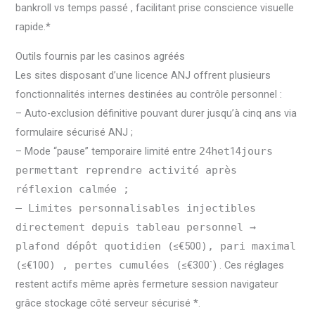
bankroll vs temps passé , facilitant prise conscience visuelle
rapide.*
Outils fournis par les casinos agréés
Les sites disposant d’une licence ANJ offrent plusieurs
fonctionnalités internes destinées au contrôle personnel :
– Auto-exclusion définitive pouvant durer jusqu’à cinq ans via
formulaire sécurisé ANJ ;
– Mode “pause” temporaire limité entre
24
h
et
14
jours
permettant reprendre activité après
réflexion calmée ;
– Limites personnalisables injectibles
directement depuis tableau personnel →
plafond dépôt quotidien (
≤€500
), pari maximal
(
≤€100
) , pertes cumulées (
≤€300`) . Ces réglages
restent actifs même après fermeture session navigateur
grâce stockage côté serveur sécurisé *.