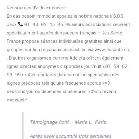
Ressources d’aide extérieure
En cas besoin immédiat appelez la hotline nationale S.O.S
Jeux
01 40 05 45 45
. Plusieurs associations œuvrent
spécifiquement auprès des joueurs français ­– Jeu Santé
France propose séances individuelles gratuites ainsi que
groupes soutien régionaux accessibles via www.jeusante.org
. D’autres organismes comme Addicta offrent également
lignes directes anonymes disponibles jour/nuit.
(07 59 02
99 99)
.\nCes contacts demeurent indispensables dès
signes précoces tels qu’une fréquence accrue >×3
sessions/jour​ou dépenses supérieures
30%
du revenu
mensuel.*
Témoignage fictif – Marie L., Paris
Après avoir accumulé trois semaines