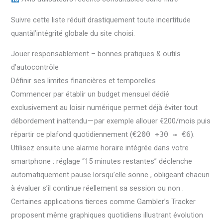
Suivre cette liste réduit drastiquement toute incertitude
quantàl’intégrité globale du site choisi.
Jouer responsablement – bonnes pratiques & outils
d’autocontrôle
Définir ses limites financières et temporelles
Commencer par établir un budget mensuel dédié
exclusivement au loisir numérique permet déjà éviter tout
débordement inattendu — par exemple allouer €200/mois puis
répartir ce plafond quotidiennement (
€200 ÷30 ≈ €6
).
Utilisez ensuite une alarme horaire intégrée dans votre
smartphone : réglage “15 minutes restantes” déclenche
automatiquement pause lorsqu’elle sonne , obligeant chacun
à évaluer s’il continue réellement sa session ou non .
Certaines applications tierces comme Gambler’s Tracker
proposent même graphiques quotidiens illustrant évolution