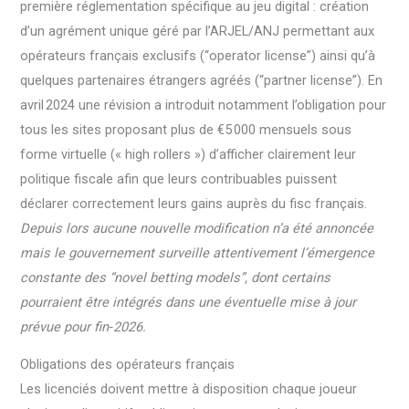
première réglementation spécifique au jeu digital : création
d’un agrément unique géré par l’ARJEL/ANJ permettant aux
opérateurs français exclusifs (“operator license”) ainsi qu’à
quelques partenaires étrangers agréés (“partner license”). En
avril 2024 une révision a introduit notamment l’obligation pour
tous les sites proposant plus de €5 000 mensuels sous
forme virtuelle (« high rollers ») d’afficher clairement leur
politique fiscale afin que leurs contribuables puissent
déclarer correctement leurs gains auprès du fisc français.
Depuis lors aucune nouvelle modification n’a été annoncée
mais le gouvernement surveille attentivement l’émergence
constante des “novel betting models”, dont certains
pourraient être intégrés dans une éventuelle mise à jour
prévue pour fin‑2026.
Obligations des opérateurs français
Les licenciés doivent mettre à disposition chaque joueur