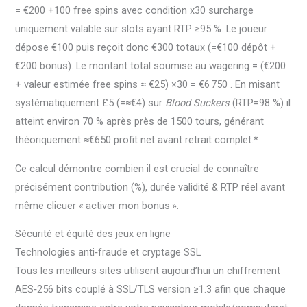
= €200 +100 free spins avec condition x30 surcharge
uniquement valable sur slots ayant RTP ≥95 %. Le joueur
dépose €100 puis reçoit donc €300 totaux (=€100 dépôt +
€200 bonus). Le montant total soumise au wagering = (€200
+ valeur estimée free spins ≈ €25) ×30 = €6 750 . En misant
systématiquement £5 (=≈€4) sur
Blood Suckers
(RTP=98 %) il
atteint environ 70 % après près de 1500 tours, générant
théoriquement ≈€650 profit net avant retrait complet.*
Ce calcul démontre combien il est crucial de connaître
précisément contribution (%), durée validité & RTP réel avant
même clicuer « activer mon bonus ».
Sécurité et équité des jeux en ligne
Technologies anti‑fraude et cryptage SSL
Tous les meilleurs sites utilisent aujourd’hui un chiffrement
AES‑256 bits couplé à SSL/TLS version ≥1​.3 afin que chaque