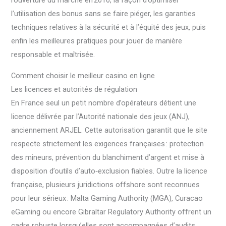
l’utilisation des bonus sans se faire piéger, les garanties
techniques relatives à la sécurité et à l’équité des jeux, puis
enfin les meilleures pratiques pour jouer de manière
responsable et maîtrisée.
Comment choisir le meilleur casino en ligne
Les licences et autorités de régulation
En France seul un petit nombre d’opérateurs détient une
licence délivrée par l’Autorité nationale des jeux (ANJ),
anciennement ARJEL. Cette autorisation garantit que le site
respecte strictement les exigences françaises : protection
des mineurs, prévention du blanchiment d’argent et mise à
disposition d’outils d’auto‑exclusion fiables. Outre la licence
française, plusieurs juridictions offshore sont reconnues
pour leur sérieux : Malta Gaming Authority (MGA), Curacao
eGaming ou encore Gibraltar Regulatory Authority offrent un
cadre robuste lorsqu’elles sont accompagnées d’audits