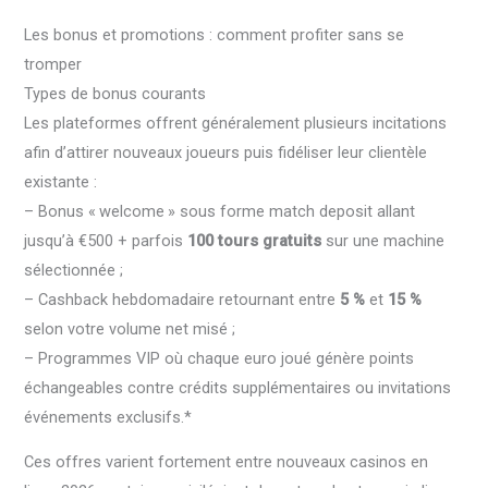
Les bonus et promotions : comment profiter sans se
tromper
Types de bonus courants
Les plateformes offrent généralement plusieurs incitations
afin d’attirer nouveaux joueurs puis fidéliser leur clientèle
existante :
– Bonus « welcome » sous forme match deposit allant
jusqu’à €500 + parfois
100 tours gratuits
sur une machine
sélectionnée ;
– Cashback hebdomadaire retournant entre
5 %
et
15 %
selon votre volume net misé ;
– Programmes VIP où chaque euro joué génère points
échangeables contre crédits supplémentaires ou invitations
événements exclusifs.*
Ces offres varient fortement entre nouveaux casinos en