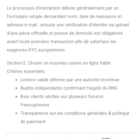
Le processus d’inscription débute généralement par un
formulaire simple demandant nom, date de naissance et
adresse e‑mail ; ensuite une vérification d’identité via upload
d’une pièce officielle et preuve de domicile est obligatoire
avant toute première transaction afin de satisfaire les
exigences KYC européennes.
Section 2 : Choisir un nouveau casino en ligne fiable
Critères essentiels
Licence valide délivrée par une autorité reconnue
Audits indépendants confirmant l’équité du RNG
Avis clients vérifiés sur plusieurs forums
francophones
Transparence sur les conditions générales & politique
de paiement