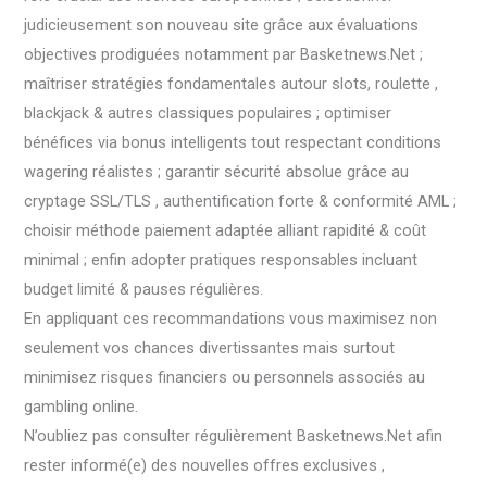
judicieusement son nouveau site grâce aux évaluations
objectives prodiguées notamment par Basketnews.Net ;
maîtriser stratégies fondamentales autour slots, roulette ,
blackjack & autres classiques populaires ; optimiser
bénéfices via bonus intelligents tout respectant conditions
wagering réalistes ; garantir sécurité absolue grâce au
cryptage SSL/TLS , authentification forte & conformité AML ;
choisir méthode paiement adaptée alliant rapidité & coût
minimal ; enfin adopter pratiques responsables incluant
budget limité & pauses régulières.
En appliquant ces recommandations vous maximisez non
seulement vos chances divertissantes mais surtout
minimisez risques financiers ou personnels associés au
gambling online.
N’oubliez pas consulter régulièrement Basketnews.Net afin
rester informé(e) des nouvelles offres exclusives ,