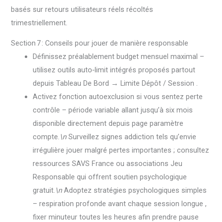
basés sur retours utilisateurs réels récoltés
trimestriellement.
Section 7 : Conseils pour jouer de manière responsable
Définissez préalablement budget mensuel maximal ­–
utilisez outils auto‑limit intégrés proposés partout
depuis Tableau De Bord → Limite Dépôt / Session .
Activez fonction auto­exclusion si vous sentez perte
contrôle ­– période variable allant jusqu’à six mois
disponible directement depuis page paramètre
compte.
\n
Surveillez signes addiction tels qu’envie
irrégulière jouer malgré pertes importantes ; consultez
ressources SAVS France ou associations Jeu
Responsable qui offrent soutien psychologique
gratuit.
\n
Adoptez stratégies psychologiques simples
­– respiration profonde avant chaque session longue ,
fixer minuteur toutes les heures afin prendre pause