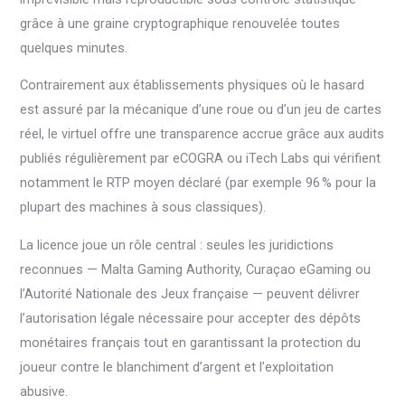
grâce à une graine cryptographique renouvelée toutes
quelques minutes.
Contrairement aux établissements physiques où le hasard
est assuré par la mécanique d’une roue ou d’un jeu de cartes
réel, le virtuel offre une transparence accrue grâce aux audits
publiés régulièrement par eCOGRA ou iTech Labs qui vérifient
notamment le RTP moyen déclaré (par exemple 96 % pour la
plupart des machines à sous classiques).
La licence joue un rôle central : seules les juridictions
reconnues — Malta Gaming Authority, Curaçao eGaming ou
l’Autorité Nationale des Jeux française — peuvent délivrer
l’autorisation légale nécessaire pour accepter des dépôts
monétaires français tout en garantissant la protection du
joueur contre le blanchiment d’argent et l’exploitation
abusive.