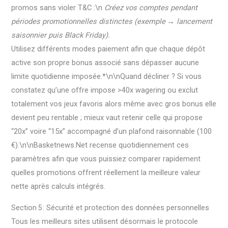
promos sans violer T&C :\n
Créez vos comptes pendant
périodes promotionnelles distinctes (exemple → lancement
saisonnier puis Black Friday).
Utilisez différents modes paiement afin que chaque dépôt
active son propre bonus associé sans dépasser aucune
limite quotidienne imposée.*\n\nQuand décliner ? Si vous
constatez qu’une offre impose >40x wagering ou exclut
totalement vos jeux favoris alors même avec gros bonus elle
devient peu rentable ; mieux vaut retenir celle qui propose
“20x” voire “15x” accompagné d’un plafond raisonnable (
100
€).\n\nBasketnews.Net recense quotidiennement ces
paramètres afin que vous puissiez comparer rapidement
quelles promotions offrent réellement la meilleure valeur
nette après calculs intégrés.
Section 5 : Sécurité et protection des données personnelles
Tous les meilleurs sites utilisent désormais le protocole