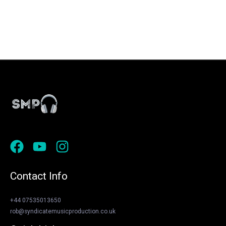
Contact Info
+44 07535013650
rob@syndicatemusicproduction.co.uk