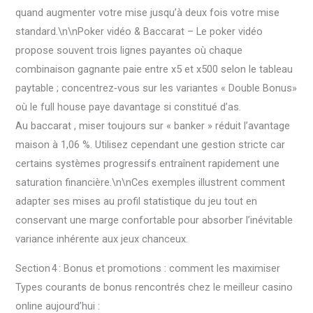
quand augmenter votre mise jusqu’à deux fois votre mise
standard.\n\nPoker vidéo & Baccarat – Le poker vidéo
propose souvent trois lignes payantes où chaque
combinaison gagnante paie entre x5 et x500 selon le tableau
paytable ; concentrez‑vous sur les variantes « Double Bonus»
où le full house paye davantage si constitué d’as.
Au baccarat , miser toujours sur « banker » réduit l’avantage
maison à
1,06 %. Utilisez cependant une gestion stricte car
certains systèmes progressifs entraînent rapidement une
saturation financière.\n\nCes exemples illustrent comment
adapter ses mises au profil statistique du jeu tout en
conservant une marge confortable pour absorber l’inévitable
variance inhérente aux jeux chanceux.
Section 4 : Bonus et promotions : comment les maximiser
Types courants de bonus rencontrés chez le meilleur casino
online aujourd’hui :