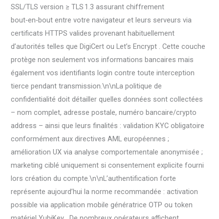
SSL/TLS version ≥ TLS 1.​3 assurant chiffrement
bout‑en‑bout entre votre navigateur et leurs serveurs via
certificats HTTPS valides provenant habituellement
d’autorités telles que DigiCert ou Let’s Encrypt . Cette couche
protège non seulement vos informations bancaires mais
également vos identifiants login contre toute interception
tierce pendant transmission.\n\nLa politique de
confidentialité doit détailler quelles données sont collectées
– nom complet, adresse postale, numéro bancaire/crypto
address – ainsi que leurs finalités : validation KYC obligatoire
conformément aux directives AML européennes ;
amélioration UX via analyse comportementale anonymisée ;
marketing ciblé uniquement si consentement explicite fourni
lors création du compte.\n\nL’authentification forte
représente aujourd’hui la norme recommandée : activation
possible via application mobile génératrice OTP ou token
matériel YubiKey . De nombreux opérateurs affichent