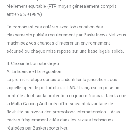
réellement équitable (RTP moyen généralement compris
entre 96 % et 98 %).
En combinant ces critères avec l’observation des
classements publiés régulièrement par Basketnews.Net vous
maximisez vos chances d’intégrer un environnement
sécurisé où chaque mise repose sur une base légale solide.
II. Choisir le bon site de jeu
A. La licence et la régulation
La première étape consiste à identifier la juridiction sous
laquelle opère le portail choisi. L’ANJ française impose un
contrôle strict sur la protection du joueur français tandis que
la Malta Gaming Authority offre souvent davantage de
flexibilité au niveau des promotions internationales – deux
cadres fréquemment cités dans les revues techniques
réalisées par Basketsports Net.