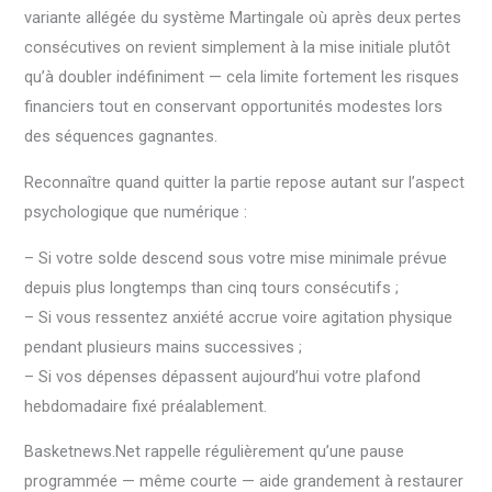
variante allégée du système Martingale où après deux pertes
consécutives on revient simplement à la mise initiale plutôt
qu’à doubler indéfiniment — cela limite fortement les risques
financiers tout en conservant opportunités modestes lors
des séquences gagnantes.
Reconnaître quand quitter la partie repose autant sur l’aspect
psychologique que numérique :
– Si votre solde descend sous votre mise minimale prévue
depuis plus longtemps than cinq tours consécutifs ;
– Si vous ressentez anxiété accrue voire agitation physique
pendant plusieurs mains successives ;
– Si vos dépenses dépassent aujourd’hui votre plafond
hebdomadaire fixé préalablement.
Basketnews.Net rappelle régulièrement qu’une pause
programmée — même courte — aide grandement à restaurer