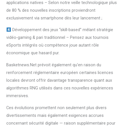
applications natives – Selon notre veille technologique plus
de 80 % des nouvelles inscriptions proviendront
exclusivement via smartphone dès leur lancement ;
Développement des jeux “skill‑based” mêlant stratégie
vidéo‑gaming & pari traditionnel – Pensez aux tournois
eSports intégrés où compétence joue autant rôle
économique que hasard pur.
Basketnews.Net prévoit également qu’en raison du
renforcement réglementaire européen certaines licences
locales devront offrir davantage transparence quant aux
algorithmes RNG utilisés dans ces nouvelles expériences
immersives.
Ces évolutions promettent non seulement plus divers
divertissements mais également exigences accrues
concernant sécurité digitale — raison supplémentaire pour