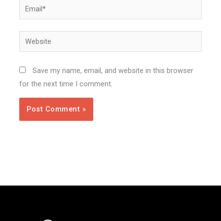
Email*
Website
Save my name, email, and website in this browser
for the next time I comment.