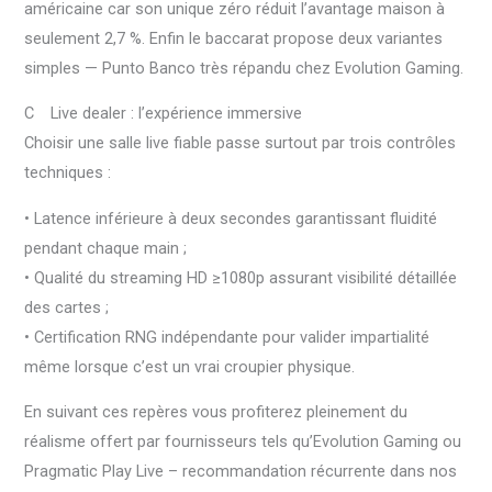
américaine car son unique zéro réduit l’avantage maison à
seulement 2,7 %. Enfin le baccarat propose deux variantes
simples — Punto Banco très répandu chez Evolution Gaming.
C Live dealer : l’expérience immersive
Choisir une salle live fiable passe surtout par trois contrôles
techniques :
• Latence inférieure à deux secondes garantissant fluidité
pendant chaque main ;
• Qualité du streaming HD ≥1080p assurant visibilité détaillée
des cartes ;
• Certification RNG indépendante pour valider impartialité
même lorsque c’est un vrai croupier physique.
En suivant ces repères vous profiterez pleinement du
réalisme offert par fournisseurs tels qu’Evolution Gaming ou
Pragmatic Play Live – recommandation récurrente dans nos