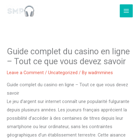
Skip
to
content
Guide complet du casino en ligne
– Tout ce que vous devez savoir
Leave a Comment
/
Uncategorized
/ By
wadmmines
Guide complet du casino en ligne – Tout ce que vous devez
savoir
Le jeu d’argent sur internet connaît une popularité fulgurante
depuis plusieurs années. Les joueurs français apprécient la
possibilité d’accéder à des centaines de titres depuis leur
smartphone ou leur ordinateur, sans les contraintes
géographiques d’un établissement terrestre. Cette aisance