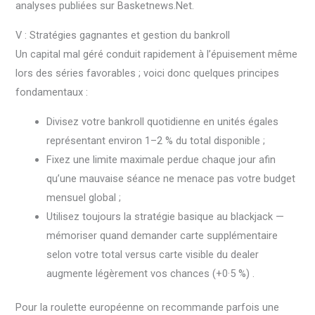
analyses publiées sur Basketnews.Net.
V : Stratégies gagnantes et gestion du bankroll
Un capital mal géré conduit rapidement à l’épuisement même
lors des séries favorables ; voici donc quelques principes
fondamentaux :
Divisez votre bankroll quotidienne en unités égales
représentant environ 1–2 % du total disponible ;
Fixez une limite maximale perdue chaque jour afin
qu’une mauvaise séance ne menace pas votre budget
mensuel global ;
Utilisez toujours la stratégie basique au blackjack —
mémoriser quand demander carte supplémentaire
selon votre total versus carte visible du dealer
augmente légèrement vos chances (+0·5 %) .
Pour la roulette européenne on recommande parfois une