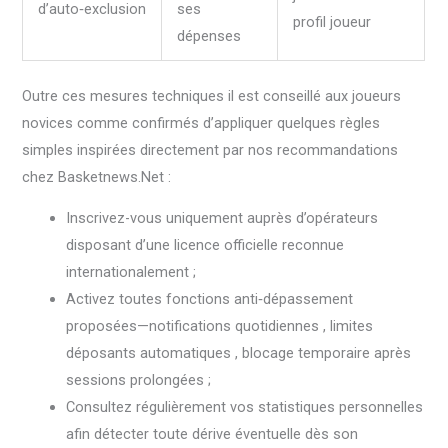
d’auto‑exclusion
ses
profil joueur
dépenses
Outre ces mesures techniques il est conseillé aux joueurs
novices comme confirmés d’appliquer quelques règles
simples inspirées directement par nos recommandations
chez Basketnews.Net :
Inscrivez-vous uniquement auprès d’opérateurs
disposant d’une licence officielle reconnue
internationalement ;
Activez toutes fonctions anti‑dépassement
proposées—notifications quotidiennes , limites
déposants automatiques , blocage temporaire après
sessions prolongées ;
Consultez régulièrement vos statistiques personnelles
afin détecter toute dérive éventuelle dès son