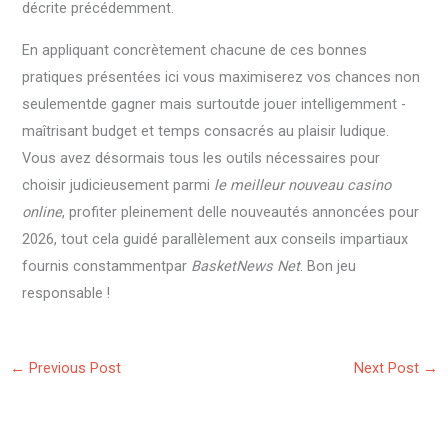
décrite précédemment.
En appliquant concrètement chacune de ces bonnes
pratiques présentées ici vous maximiserez vos chances non
seulementde gagner mais surtoutde jouer intelligemment ­
maîtrisant budget et temps consacrés au plaisir ludique.​
Vous avez désormais tous les outils nécessaires pour
choisir judicieusement parmi
le meilleur nouveau casino
online
, profiter pleinement delle nouveautés annoncées pour
2026, tout cela guidé parallèlement aux conseils impartiaux
fournis constammentpar
BasketNews Net
. Bon jeu
responsable !
←
Previous Post
Next Post
→