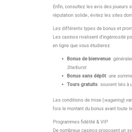
Enfin, consultez les avis des joueurs 
réputation solide ; évitez les sites d
Les différents types de bonus et pro
Les casinos rivalisent d’ingéniosité po
en ligne que vous étudierez.
Bonus de bienvenue
: générale
Starburst
.
Bonus sans dépôt
: une somme 
Tours gratuits
: souvent liés à
Les conditions de mise (
wagering
) va
fois le montant du bonus avant toute liq
Programmes fidélité & VIP
De nombreux casinos proposent un sy