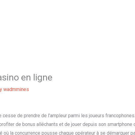
Hom
sino en ligne
By
wadmmines
cesse de prendre de l’ampleur parmi les joueurs francophones. E
profiter de bonus alléchants et de jouer depuis son smartphone o
hé où la concurrence pousse chaque opérateur à se démarquer par