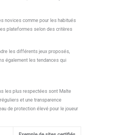
es novices comme pour les habitués
 les plateformes selon des critères
ndre les différents jeux proposés,
ons également les tendances qui
ions les plus respectées sont Malte
réguliers et une transparence
eau de protection élevé pour le joueur
Exemple de sites certifiés