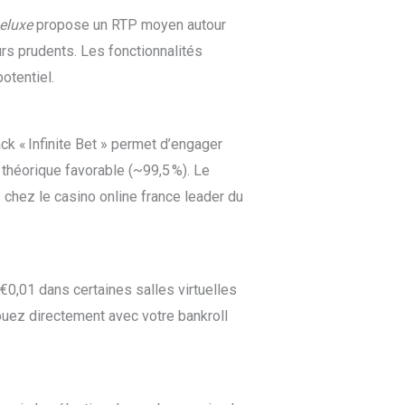
eluxe
propose un RTP moyen autour
urs prudents. Les fonctionnalités
otentiel.
ck « Infinite Bet » permet d’engager
 théorique favorable (~99,5 %). Le
chez le casino online france leader du
€0,01 dans certaines salles virtuelles
jouez directement avec votre bankroll