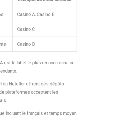
és
Casino A, Casino B
Casino C
nts
Casino D
A est le label le plus reconnu dans ce
pendante.
l ou Neteller offrent des dépôts
s de plateformes acceptent les
ais.
ngue incluant le français et temps moyen