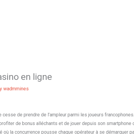
Hom
sino en ligne
By
wadmmines
cesse de prendre de l’ampleur parmi les joueurs francophones. E
profiter de bonus alléchants et de jouer depuis son smartphone o
hé où la concurrence pousse chaque opérateur à se démarquer par