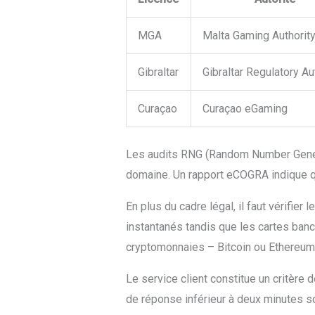
MGA
Malta Gaming Authorit
Gibraltar
Gibraltar Regulatory Au
Curaçao
Curaçao eGaming
Les audits RNG (Random Number Generato
domaine. Un rapport eCOGRA indique qu
En plus du cadre légal, il faut vérifi
instantanés tandis que les cartes banc
cryptomonnaies – Bitcoin ou Ethereum 
Le service client constitue un critère d
de réponse inférieur à deux minutes 