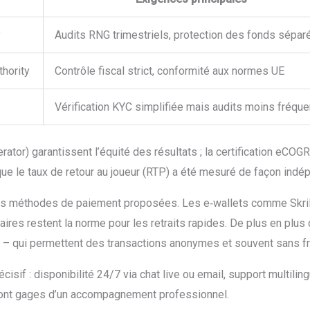
y
Audits RNG trimestriels, protection des fonds sépar
thority
Contrôle fiscal strict, conformité aux normes UE
Vérification KYC simplifiée mais audits moins fréque
r) garantissent l’équité des résultats ; la certification eCOGR
e le taux de retour au joueur (RTP) a été mesuré de façon indé
er les méthodes de paiement proposées. Les e‑wallets comme Skril
aires restent la norme pour les retraits rapides. De plus en plu
– qui permettent des transactions anonymes et souvent sans fr
écisif : disponibilité 24/7 via chat live ou email, support multili
sont gages d’un accompagnement professionnel.