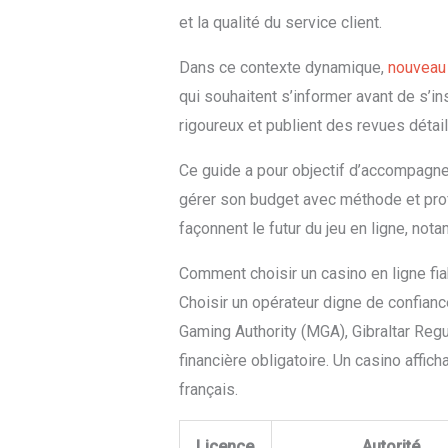
et la qualité du service client.
Dans ce contexte dynamique,
nouveau 
qui souhaitent s’informer avant de s’i
rigoureux et publient des revues détaill
Ce guide a pour objectif d’accompagner
gérer son budget avec méthode et pro
façonnent le futur du jeu en ligne, notam
Comment choisir un casino en ligne fia
Choisir un opérateur digne de confianc
Gaming Authority (MGA), Gibraltar Regu
financière obligatoire. Un casino affic
français.
Licence
Autorité