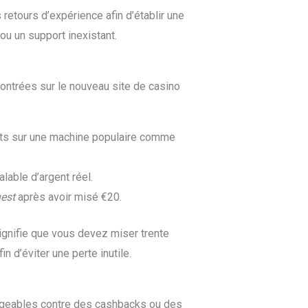
retours d’expérience afin d’établir une
ou un support inexistant.
ncontrées sur le nouveau site de casino
uits sur une machine populaire comme
lable d’argent réel.
est
après avoir misé €20.
 signifie que vous devez miser trente
n d’éviter une perte inutile.
ngeables contre des cashbacks ou des