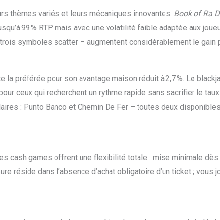
eurs thèmes variés et leurs mécaniques innovantes.
Book of Ra D
usqu’à 99 % RTP mais avec une volatilité faible adaptée aux joue
 trois symboles scatter – augmentent considérablement le gain p
e la préférée pour son avantage maison réduit à 2,7 %. Le blackja
pour ceux qui recherchent un rythme rapide sans sacrifier le taux
aires : Punto Banco et Chemin De Fer – toutes deux disponibles 
es cash games offrent une flexibilité totale : mise minimale dès 
eure réside dans l’absence d’achat obligatoire d’un ticket ; vous 