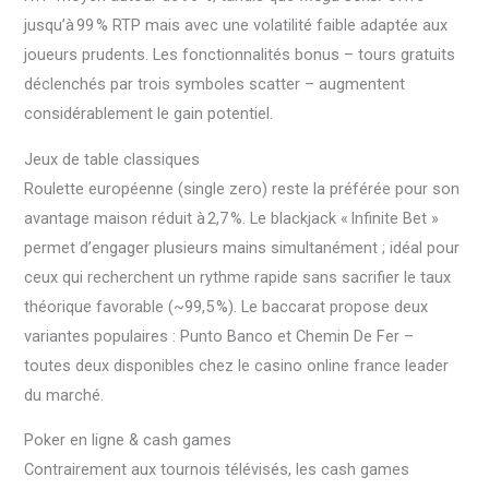
jusqu’à 99 % RTP mais avec une volatilité faible adaptée aux
joueurs prudents. Les fonctionnalités bonus – tours gratuits
déclenchés par trois symboles scatter – augmentent
considérablement le gain potentiel.
Jeux de table classiques
Roulette européenne (single zero) reste la préférée pour son
avantage maison réduit à 2,7 %. Le blackjack « Infinite Bet »
permet d’engager plusieurs mains simultanément ; idéal pour
ceux qui recherchent un rythme rapide sans sacrifier le taux
théorique favorable (~99,5 %). Le baccarat propose deux
variantes populaires : Punto Banco et Chemin De Fer –
toutes deux disponibles chez le casino online france leader
du marché.
Poker en ligne & cash games
Contrairement aux tournois télévisés, les cash games