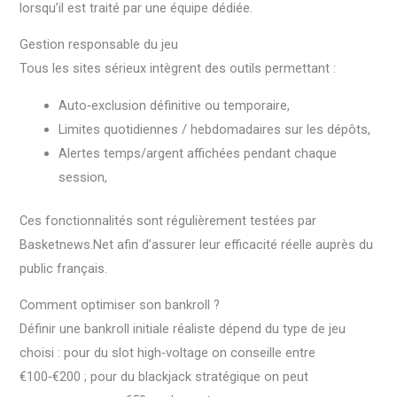
lorsqu’il est traité par une équipe dédiée.
Gestion responsable du jeu
Tous les sites sérieux intègrent des outils permettant :
Auto‑exclusion définitive ou temporaire,
Limites quotidiennes / hebdomadaires sur les dépôts,
Alertes temps/argent affichées pendant chaque
session,
Ces fonctionnalités sont régulièrement testées par
Basketnews.Net afin d’assurer leur efficacité réelle auprès du
public français.
Comment optimiser son bankroll ?
Définir une bankroll initiale réaliste dépend du type de jeu
choisi : pour du slot high‑voltage on conseille entre
€100‑€200 ; pour du blackjack stratégique on peut