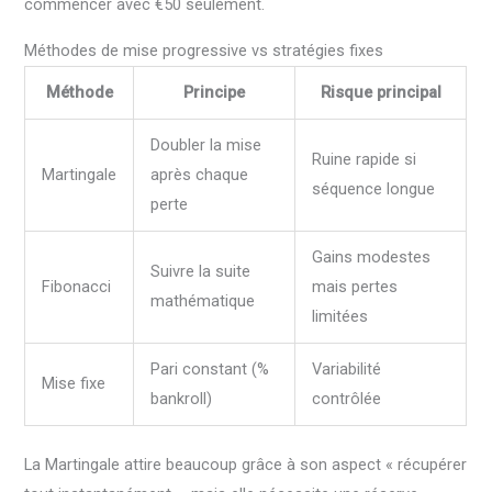
commencer avec €50 seulement.
Méthodes de mise progressive vs stratégies fixes
Méthode
Principe
Risque principal
Doubler la mise
Ruine rapide si
Martingale
après chaque
séquence longue
perte
Gains modestes
Suivre la suite
Fibonacci
mais pertes
mathématique
limitées
Pari constant (%
Variabilité
Mise fixe
bankroll)
contrôlée
La Martingale attire beaucoup grâce à son aspect « récupérer