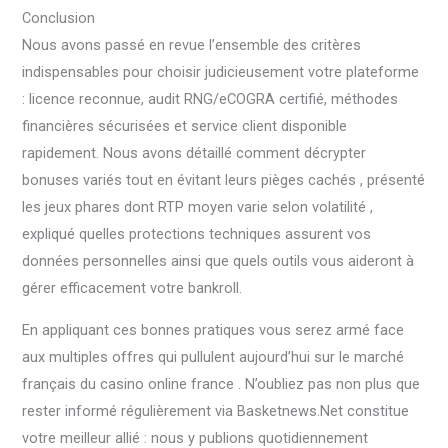
Conclusion
Nous avons passé en revue l’ensemble des critères
indispensables pour choisir judicieusement votre plateforme
: licence reconnue, audit RNG/eCOGRA certifié, méthodes
financières sécurisées et service client disponible
rapidement. Nous avons détaillé comment décrypter
bonuses variés tout en évitant leurs pièges cachés , présenté
les jeux phares dont RTP moyen varie selon volatilité ,
expliqué quelles protections techniques assurent vos
données personnelles ainsi que quels outils vous aideront à
gérer efficacement votre bankroll.
En appliquant ces bonnes pratiques vous serez armé face
aux multiples offres qui pullulent aujourd’hui sur le marché
français du casino online france . N’oubliez pas non plus que
rester informé régulièrement via Basketnews.Net constitue
votre meilleur allié : nous y publions quotidiennement