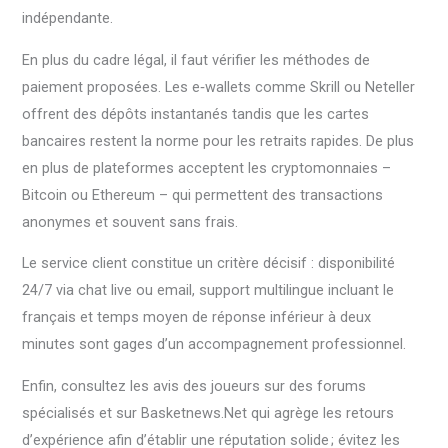
indépendante.
En plus du cadre légal, il faut vérifier les méthodes de
paiement proposées. Les e‑wallets comme Skrill ou Neteller
offrent des dépôts instantanés tandis que les cartes
bancaires restent la norme pour les retraits rapides. De plus
en plus de plateformes acceptent les cryptomonnaies –
Bitcoin ou Ethereum – qui permettent des transactions
anonymes et souvent sans frais.
Le service client constitue un critère décisif : disponibilité
24/7 via chat live ou email, support multilingue incluant le
français et temps moyen de réponse inférieur à deux
minutes sont gages d’un accompagnement professionnel.
Enfin, consultez les avis des joueurs sur des forums
spécialisés et sur Basketnews.Net qui agrège les retours
d’expérience afin d’établir une réputation solide ; évitez les