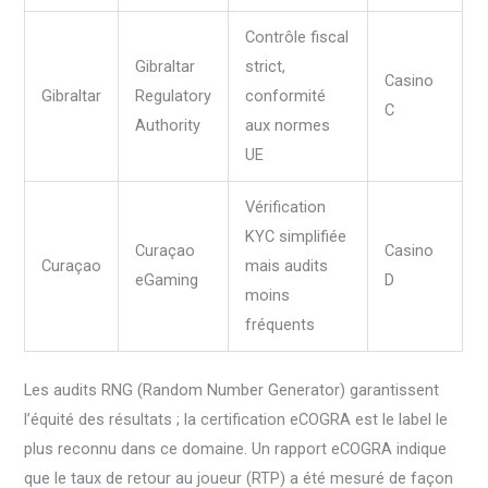
Contrôle fiscal
Gibraltar
strict,
Casino
Gibraltar
Regulatory
conformité
C
Authority
aux normes
UE
Vérification
KYC simplifiée
Curaçao
Casino
Curaçao
mais audits
eGaming
D
moins
fréquents
Les audits RNG (Random Number Generator) garantissent
l’équité des résultats ; la certification eCOGRA est le label le
plus reconnu dans ce domaine. Un rapport eCOGRA indique
que le taux de retour au joueur (RTP) a été mesuré de façon