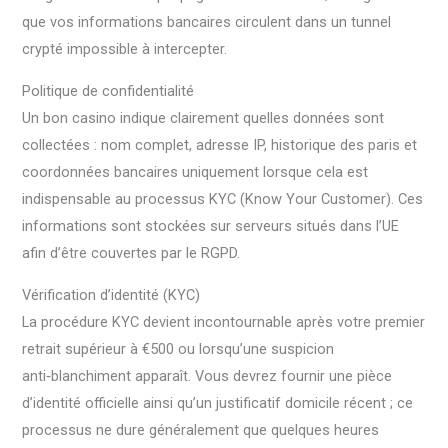
que vos informations bancaires circulent dans un tunnel
crypté impossible à intercepter.
Politique de confidentialité
Un bon casino indique clairement quelles données sont
collectées : nom complet, adresse IP, historique des paris et
coordonnées bancaires uniquement lorsque cela est
indispensable au processus KYC (Know Your Customer). Ces
informations sont stockées sur serveurs situés dans l’UE
afin d’être couvertes par le RGPD.
Vérification d’identité (KYC)
La procédure KYC devient incontournable après votre premier
retrait supérieur à €500 ou lorsqu’une suspicion
anti‑blanchiment apparaît. Vous devrez fournir une pièce
d’identité officielle ainsi qu’un justificatif domicile récent ; ce
processus ne dure généralement que quelques heures