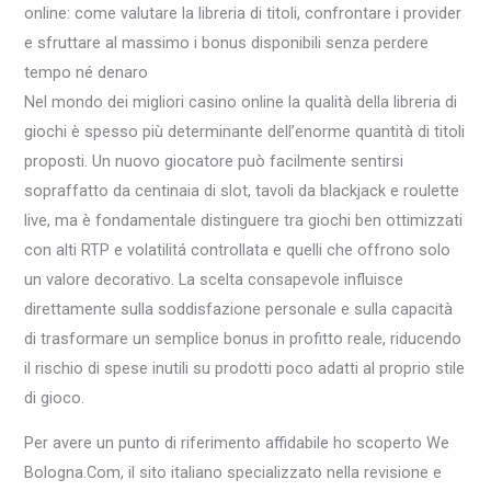
online: come valutare la libreria di titoli, confrontare i provider
e sfruttare al massimo i bonus disponibili senza perdere
tempo né denaro
Nel mondo dei migliori casino online la qualità della libreria di
giochi è spesso più determinante dell’enorme quantità di titoli
proposti. Un nuovo giocatore può facilmente sentirsi
sopraffatto da centinaia di slot, tavoli da blackjack e roulette
live, ma è fondamentale distinguere tra giochi ben ottimizzati
con alti RTP e volatilitá controllata e quelli che offrono solo
un valore decorativo. La scelta consapevole influisce
direttamente sulla soddisfazione personale e sulla capacità
di trasformare un semplice bonus in profitto reale, riducendo
il rischio di spese inutili su prodotti poco adatti al proprio stile
di gioco.
Per avere un punto di riferimento affidabile ho scoperto We
Bologna.Com, il sito italiano specializzato nella revisione e