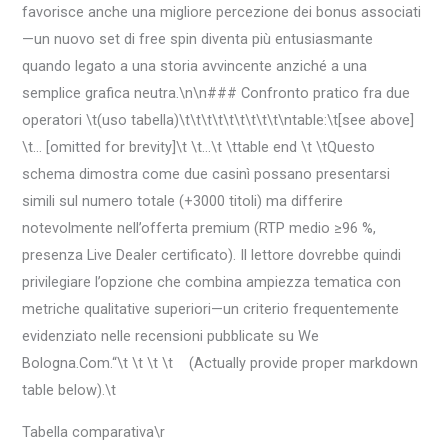
favorisce anche una migliore percezione dei bonus associati
—un nuovo set di free spin diventa più entusiasmante
quando legato a una storia avvincente anziché a una
semplice grafica neutra.\n\n### Confronto pratico fra due
operatori \t(uso tabella)\t\t\t\t\t\t\t\t\t\ntable:\t[see above]
\t… [omitted for brevity]\t \t…\t \ttable end \t \tQuesto
schema dimostra come due casinì possano presentarsi
simili sul numero totale (+3000 titoli) ma differire
notevolmente nell’offerta premium (RTP medio ≥96 %,
presenza Live Dealer certificato). Il lettore dovrebbe quindi
privilegiare l’opzione che combina ampiezza tematica con
metriche qualitative superiori—un criterio frequentemente
evidenziato nelle recensioni pubblicate su We
Bologna.Com.“\t \t \t \t (Actually provide proper markdown
table below).\t
Tabella comparativa\r