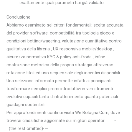
esattamente quali parametri hai già validato.
Conclusione
Abbiamo esaminato sei criteri fondamentali: scelta accurata
del provider software, compatibilità tra tipologia gioco e
condizioni betting/wagering, valutazione quantitativa contro
qualitativa della libreria , UX responsiva mobile/desktop ,
sicurezza normativa KYC & policy anti-frode , infine
costruzione metodica della propria strategia attraverso
rotazione titoli ed uso sequenziale degli incentivi disponibili.
Una selezione informata permette infatti ai principianti
trasformare semplici premi introduttivi in veri strumenti
evolutivi capac­ili tanto d’intrattenimento quanto potenziali
guadagni sostenibili.
Per approfondimenti continui visita We Bologna.Com, dove
troverai classifiche aggiornate sui migliori operator​⁠​⁠​⁠​⁠​⁠​​⁠​​⁠​​‏‏‌‎‎‎‏‏‍‌‍️‏‌️‍️‌ ‌‌‌ ‎⁦⁣‎⁣ ‌⁦⁣‌⁧‬‪‭‮ ‬ ‮⁤ ⁢ ‏ ‎⁮ ‌​​​ ⠀ ‑ ​​​​​​​ ​ ​​​​ ​​ ​