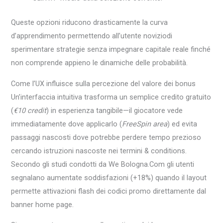
Queste opzioni riducono drasticamente la curva
d’apprendimento permettendo all’utente noviziodi
sperimentare strategie senza impegnare capitale reale finché
non comprende appieno le dinamiche delle probabilità.
Come l’UX influisce sulla percezione del valore dei bonus
Un’interfaccia intuitiva trasforma un semplice credito gratuito
(
€10 credit
) in esperienza tangibile—il giocatore vede
immediatamente dove applicarlo (
FreeSpin area
) ed evita
passaggi nascosti dove potrebbe perdere tempo prezioso
cercando istruzioni nascoste nei termini & conditions.
Secondo gli studi condotti da We Bologna.Com gli utenti
segnalano aumentate soddisfazioni (+18%) quando il layout
permette attivazioni flash dei codici promo direttamente dal
banner home page.