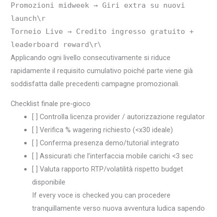
Promozioni midweek → Giri extra su nuovi
launch\r
Torneio Live → Credito ingresso gratuito +
leaderboard reward\r
\
Applicando ogni livello consecutivamente si riduce
rapidamente il requisito cumulativo poiché parte viene già
soddisfatta dalle precedenti campagne promozionali.
Checklist finale pre‐gioco
[ ] Controlla licenza provider / autorizzazione regulator
[ ] Verifica % wagering richiesto (<x30 ideale)
[ ] Conferma presenza demo/tutorial integrato
[ ] Assicurati che l’interfaccia mobile carichi <3 sec
[ ] Valuta rapporto RTP/volatilità rispetto budget
disponibile
If every voce is checked you can procedere
tranquillamente verso nuova avventura ludica sapendo