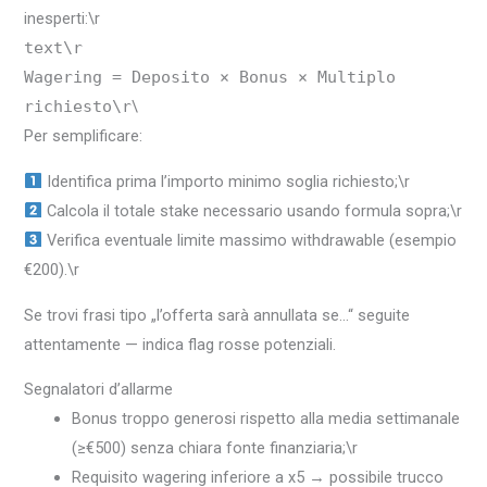
inesperti:\r
text\r
Wagering = Deposito × Bonus × Multiplo
richiesto\r
\
Per semplificare:
Identifica prima l’importo minimo soglia richiesto;\r
Calcola il totale stake necessario usando formula sopra;\r
Verifica eventuale limite massimo withdrawable (esempio
€200).\r
Se trovi frasi tipo „l’offerta sarà annullata se…“ seguite
attentamente — indica flag rosse potenziali.
Segnalatori d’allarme
Bonus troppo generosi rispetto alla media settimanale
(≥€500) senza chiara fonte finanziaria;\r
Requisito wagering inferiore a x5 → possibile trucco