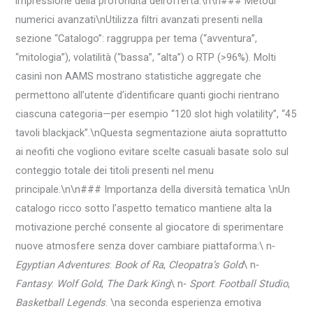
impressione della profondità dell’offerta.\n\n### Metodi
numerici avanzati\nUtilizza filtri avanzati presenti nella
sezione “Catalogo”: raggruppa per tema (“avventura”,
“mitologia”), volatilità (“bassa”, “alta”) o RTP (>96%). Molti
casinì non AAMS mostrano statistiche aggregate che
permettono all’utente d’identificare quanti giochi rientrano
ciascuna categoria—per esempio “120 slot high volatility”, “45
tavoli blackjack”.\nQuesta segmentazione aiuta soprattutto
ai neofiti che vogliono evitare scelte casuali basate solo sul
conteggio totale dei titoli presenti nel menu
principale.\n\n### Importanza della diversità tematica \nUn
catalogo ricco sotto l’aspetto tematico mantiene alta la
motivazione perché consente al giocatore di sperimentare
nuove atmosfere senza dover cambiare piattaforma:\ n‑
Egyptian Adventures
:
Book of Ra
,
Cleopatra’s Gold
\ n‑
Fantasy
:
Wolf Gold
,
The Dark King
\ n‑
Sport
:
Football Studio
,
Basketball Legends
. \na seconda esperienza emotiva