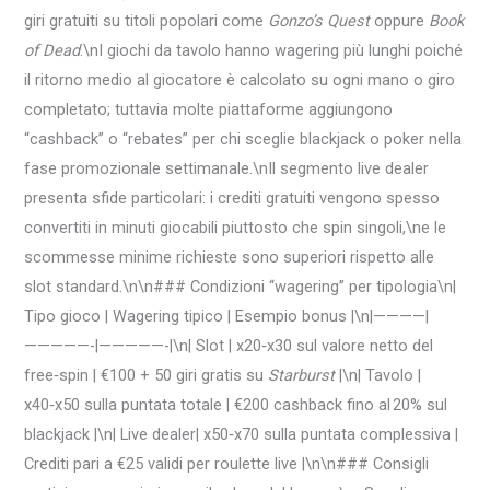
giri gratuiti su titoli popolari come
Gonzo’s Quest
oppure
Book
of Dead
.\nI giochi da tavolo hanno wagering più lunghi poiché
il ritorno medio al giocatore è calcolato su ogni mano o giro
completato; tuttavia molte piattaforme aggiungono
“cashback” o “rebates” per chi sceglie blackjack o poker nella
fase promozionale settimanale.\nIl segmento live dealer
presenta sfide particolari: i crediti gratuiti vengono spesso
convertiti in minuti giocabili piuttosto che spin singoli,\ne le
scommesse minime richieste sono superiori rispetto alle
slot standard.\n\n### Condizioni “wagering” per tipologia\n|
Tipo gioco | Wagering tipico | Esempio bonus |\n|————|
—————-|—————-|\n| Slot | x20‑x30 sul valore netto del
free‑spin | €100 + 50 giri gratis su
Starburst
|\n| Tavolo |
x40‑x50 sulla puntata totale | €200 cashback fino al 20% sul
blackjack |\n| Live dealer| x50‑x70 sulla puntata complessiva |
Crediti pari a €25 validi per roulette live |\n\n### Consigli