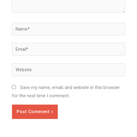
Name*
Email*
Website
Save my name, email, and website in this browser
for the next time I comment.