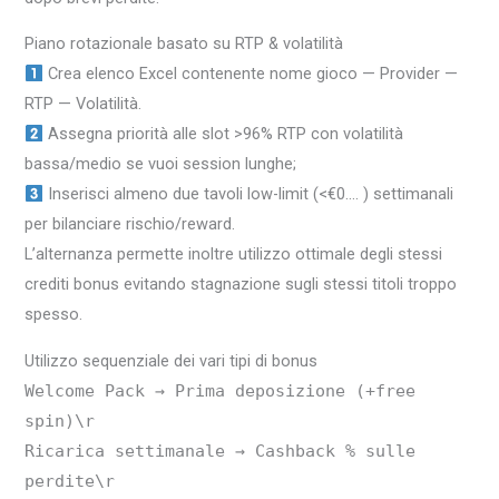
Piano rotazionale basato su RTP & volatilità
Crea elenco Excel contenente nome gioco — Provider —
RTP — Volatilità.
Assegna priorità alle slot >96% RTP con volatilità
bassa/medio se vuoi session lunghe;
Inserisci almeno due tavoli low-limit (<€0.… ) settimanali
per bilanciare rischio/reward.
L’alternanza permette inoltre utilizzo ottimale degli stessi
crediti bonus evitando stagnazione sugli stessi titoli troppo
spesso.
Utilizzo sequenziale dei vari tipi di bonus
Welcome Pack → Prima deposizione (+free
spin)\r
Ricarica settimanale → Cashback % sulle
perdite\r