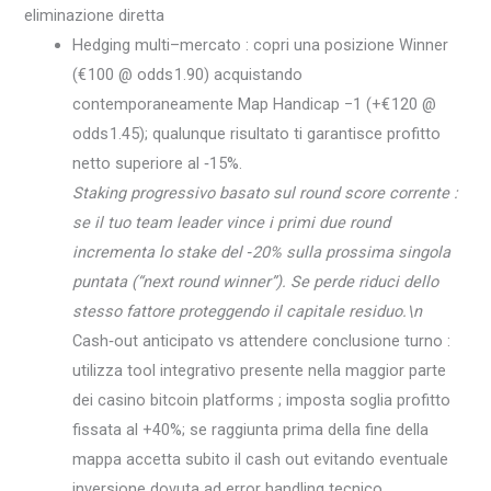
eliminazione diretta
Hedging multi–mercato : copri una posizione Winner
(€ 100 @ odds 1.​90) acquistando
contemporaneamente Map Handicap −1 (+€ 120 @
odds 1.​45); qualunque risultato ti garantisce profitto
netto superiore al ‑15%.
Staking progressivo basato sul round score corrente :
se il tuo team leader vince i primi due round
incrementa lo stake del ‑20% sulla prossima singola
puntata (“next round winner”). Se perde riduci dello
stesso fattore proteggendo il capitale residuo.\n
Cash‐out anticipato vs attendere conclusione turno :
utilizza tool integrativo presente nella maggior parte
dei casino bitcoin platforms ; imposta soglia profitto
fissata al +40%; se raggiunta prima della fine della
mappa accetta subito il cash out evitando eventuale
inversione dovuta ad error handling tecnico.