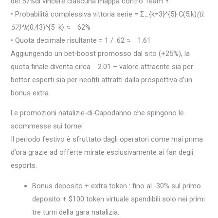
del 57%​di vincere ciascuna mappa contro Team Y:
• Probabilità complessiva vittoria serie = Σ_{k=3}^{5} C(5,k)
(0.​
57)^k
(0.​43)^{5−k} ≈ 62%
• Quota decimale risultante = 1 / .62 ≈ 1.​61
Aggiungendo un bet‐boost promosso dal sito (+25%), la
quota finale diventa circa 2.​01 – valore attraente sia per
bettor esperti sia per neofiti attratti dalla prospettiva d’un
bonus extra.
Le promozioni natalizie‑di‑Capodanno che spingono le
scommesse sui tornei
Il periodo festivo è sfruttato dagli operatori come mai prima
d’ora grazie ad offerte mirate esclusivamente ai fan degli
esports.
Bonus deposito + extra token : fino al ‑30% sul primo
deposito + $100 token virtuale spendibili solo nei primi
tre turni della gara natalizia.