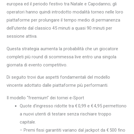
europea ed il periodo festivo tra Natale e Capodanno; gli
operatori hanno quindi introdotto modalità torneo nelle loro
piattaforme per prolungare il tempo medio di permanenza
dell’utente dal classico 45 minuti a quasi 90 minuti per
sessione attiva.
Questa strategia aumenta la probabilità che un giocatore
completi più round di scommessa live entro una singola
giornata di evento competitivo.
Di seguito trovi due aspetti fondamentali del modello
vincente adottato dalle piattaforme più performanti.
Il modello “freemium” dei tornei e‑Sport
Quote d’ingresso ridotte tra € 0,99 e € 4,95 permettono
a nuovi utenti di testare senza rischiare troppo
capitale.
– Premi fissi garantiti variano dal jackpot da € 500 fino