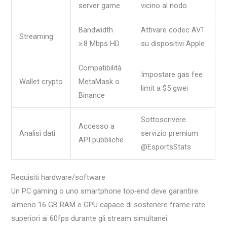
server game
vicino al nodo
Bandwidth
Attivare codec AV1
Streaming
≥ 8 Mbps HD
su dispositivi Apple
Compatibilità
Impostare gas fee
Wallet crypto
MetaMask o
limit a $5 gwei
Binance
Sottoscrivere
Accesso a
Analisi dati
servizio premium
API pubbliche
@EsportsStats
Requisiti hardware/software
Un PC gaming o uno smartphone top‑end deve garantire
almeno 16 GB RAM e GPU capace di sostenere frame rate
superiori ai 60fps durante gli stream simultanei.