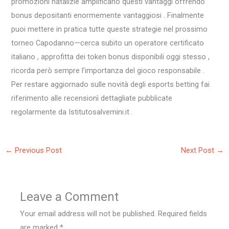
promozioni natalizie amplificano questi vantaggi offrendo
bonus depositanti enormemente vantaggiosi . Finalmente
puoi mettere in pratica tutte queste strategie nel prossimo
torneo Capodanno—cerca subito un operatore certificato
italiano , approfitta dei token bonus disponibili oggi stesso ,
ricorda però sempre l’importanza del gioco responsabile .
Per restare aggiornado sulle novità degli esports betting fai
riferimento alle recensionì dettagliate pubblicate
regolarmente da Istitutosalvemini.it .
←
Previous Post
Next Post
→
Leave a Comment
Your email address will not be published.
Required fields
are marked
*