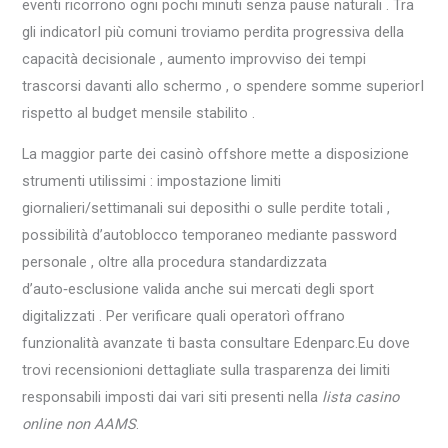
eventi ricorrono ogni pochi minuti senza pause naturali . Tra
gli indicatorI più comuni troviamo perdita progressiva della
capacità decisionale , aumento improvviso dei tempi
trascorsi davanti allo schermo , o spendere somme superiorI
rispetto al budget mensile stabilito .
La maggior parte dei casinò offshore mette a disposizione
strumenti utilissimi : impostazione limiti
giornalieri/settimanali sui deposit​hi o sulle perdite totali ,
possibilità d’autoblocco temporaneo mediante password
personale , oltre alla procedura standardizzata
d’auto‑esclusione valida anche sui mercati degli sport
digitalizzati . Per verificare quali operator​​ì offrano
funzionalità avanzate ti basta consultare Edenparc.Eu dove
trovi recension­​ioni dettagliate sulla trasparenza dei limiti
responsabili imposti dai vari siti presenti nella
lista casino
online non AAMS
.