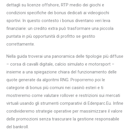
dettagli su licenze offshore, RTP medio dei giochi e
condizioni specifiche dei bonus dedicati ai videogiochi
sportivi. In questo contesto i bonus diventano veri leva
finanziarie: un credito extra può trasformare una piccola
puntata in più opportunità di profitto se gestito
correttamente.
Nella guida troverai una panoramica delle tipologie più diffuse
– corsa di cavalli digitale, calcio simulato e motorsport –
insieme a una spiegazione chiara del funzionamento delle
quote generate da algoritmi RNG. Proporremo poi le
categorie di bonus più comuni nei casinò esteri e ti
mostreremo come valutare rollover e restrizioni sui mercati
virtuali usando gli strumenti comparativi di Edenparc.Eu. Infine
condivideremo strategie operative per massimizzare il valore
delle promozioni senza trascurare la gestione responsabile
del bankroll.