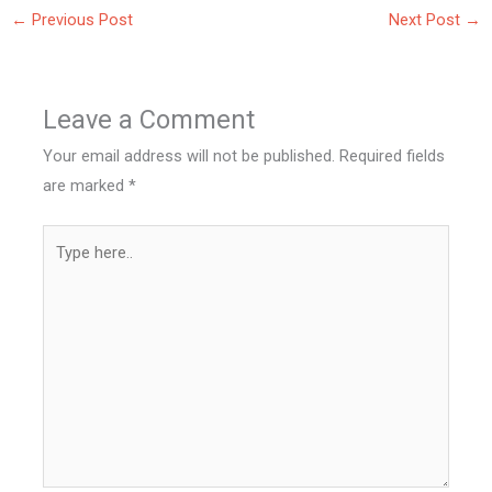
←
Previous Post
Next Post
→
Leave a Comment
Your email address will not be published.
Required fields
are marked
*
Type
here..