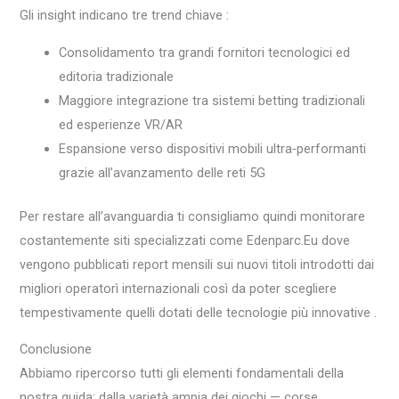
Gli insight indicano tre trend chiave :
Consolidamento tra grandi fornitori tecnologici ed
editoria tradizionale
Maggiore integrazione tra sistemi betting tradizionali
ed esperienze VR/AR
Espansione verso dispositivi mobili ultra‑performanti
grazie all’avanzamento delle reti 5G
Per restare all’avanguardia ti consigliamo quindi monitorare
costantemente siti specializzati come Edenparc.Eu dove
vengono pubblicati report mensili sui nuovi titoli introdotti dai
migliori operator​​ì internazionali così da poter scegliere
tempestivamente quelli dotati delle tecnologie più innovative .
Conclusione
Abbiamo ripercorso tutti gli elementi fondamentali della
nostra guida: dalla varietà ampia dei giochi — corse