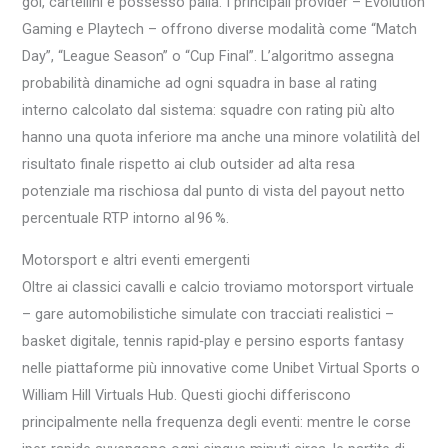
gol, cartellini e possesso palla. I principali provider – Evolution
Gaming e Playtech – offrono diverse modalità come “Match
Day”, “League Season” o “Cup Final”. L’algoritmo assegna
probabilità dinamiche ad ogni squadra in base al rating
interno calcolato dal sistema: squadre con rating più alto
hanno una quota inferiore ma anche una minore volatilità del
risultato finale rispetto ai club outsider ad alta resa
potenziale ma rischiosa dal punto di vista del payout netto
percentuale RTP intorno al 96 %.
Motorsport e altri eventi emergenti
Oltre ai classici cavalli e calcio troviamo motorsport virtuale
– gare automobilistiche simulate con tracciati realistici –
basket digitale, tennis rapid‑play e persino esports fantasy
nelle piattaforme più innovative come Unibet Virtual Sports o
William Hill Virtuals Hub. Questi giochi differiscono
principalmente nella frequenza degli eventi: mentre le corse