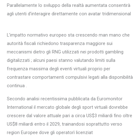
Parallelamente lo sviluppo della realtà aumentata consentirà
agli utenti d’interagire direttamente con avatar tridimensional​⁠ ​​
⁠⁠ ⁠‍‌‌‍⁠⁠⁢ ⁢ ⁤‌‍​​ ⁠ ‎ ‎‎ ‎⁠‎⁠‏ ‎‎‏‏‏‏‏ ‏‎‌‪‎‎‬⁦‫‫‬⁨‬‭‪‪‬‮‫⁯ ‌‌‌‌ ‌‍‍ ‍ ‌‍ ‍‌ ‌ ‍‌‌ ‌ ‌ ‍ ‌‌‌ ‌
L’impatto normativo europeo sta crescendo man mano che
autorità fiscali richiedono trasparenza maggiore sui
meccanismi dietro gli RNG utilizzati nei prodotti gambling
digitalizzati ; alcuni paesi stanno valutando limiti sulla
frequenza massima degli eventi virtua­li proprio per
contrastare comportamenti compulsivi legati alla disponibilità
continua .
Secondo analisi recentissima pubblicata da Euromonitor
International il mercato globale degli sport virtua­li dovrebbe
crescere dal valore attuale pari a circa US$3 miliardi fino oltre
US$8 miliardi entro il 2029, trainandosi soprattutto verso
region­​️ Europee dove gli operator​​ì licenziat­­​ ​​​​​​​