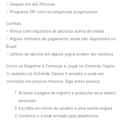
– Saques em até 24 horas
– Programa VIP com recompensas progressivas
Contras:
– Bônus com requisitos de apostas acima da média
– Alguns métodos de pagamento ainda não disponíveis no
Brasil
– Limites de aposta em alguns jogos podem ser restritos
Como se Registrar e Começar a Jogar no Solverde Casino
O cadastro no Solverde Casino é simples e pode ser
concluído em poucos minutos. Siga estes passos:
Acesse a página de registro e preencha seus dados
pessoais.
Escolha um nome de usuário e uma senha segura.
Confirme o e‑mail enviado pela plataforma.