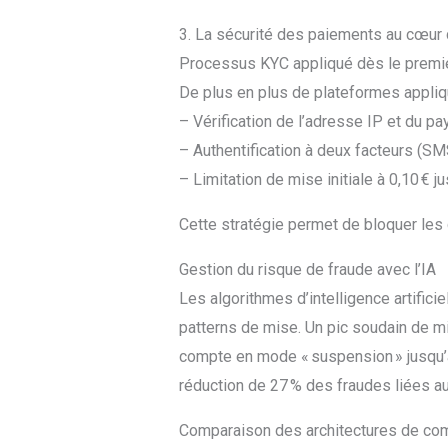
3. La sécurité des paiements au cœur 
Processus KYC appliqué dès le premie
De plus en plus de plateformes appliq
– Vérification de l’adresse IP et du pay
– Authentification à deux facteurs (SMS
– Limitation de mise initiale à 0,10 € j
Cette stratégie permet de bloquer les
Gestion du risque de fraude avec l’IA
Les algorithmes d’intelligence artifici
patterns de mise. Un pic soudain de mi
compte en mode « suspension » jusqu’à 
réduction de 27 % des fraudes liées au
Comparaison des architectures de co