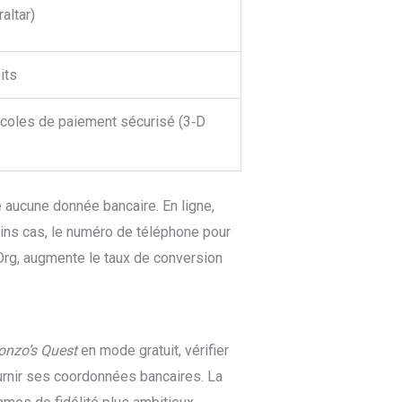
altar)
its
coles de paiement sécurisé (3‑D
e aucune donnée bancaire. En ligne,
tains cas, le numéro de téléphone pour
.Org, augmente le taux de conversion
onzo’s Quest
en mode gratuit, vérifier
ournir ses coordonnées bancaires. La