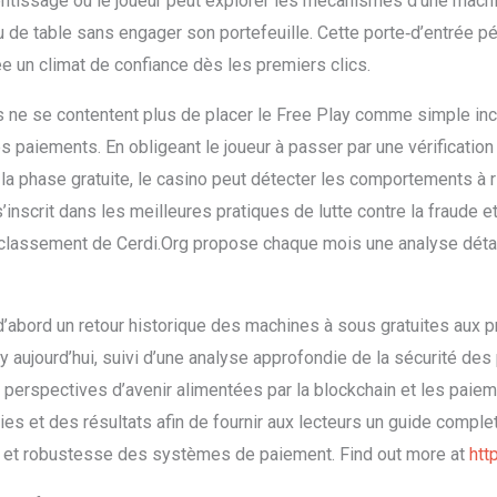
rentissage où le joueur peut explorer les mécanismes d’une machine
 de table sans engager son portefeuille. Cette porte‑d’entrée pé
e un climat de confiance dès les premiers clics.
s ne se contentent plus de placer le Free Play comme simple incit
 paiements. En obligeant le joueur à passer par une vérification d’
s la phase gratuite, le casino peut détecter les comportements à
’inscrit dans les meilleures pratiques de lutte contre la fraude
le classement de Cerdi.Org propose chaque mois une analyse déta
: d’abord un retour historique des machines à sous gratuites aux 
aujourd’hui, suivi d’une analyse approfondie de la sécurité des
s perspectives d’avenir alimentées par la blockchain et les paie
s et des résultats afin de fournir aux lecteurs un guide complet 
ite et robustesse des systèmes de paiement. Find out more at
htt