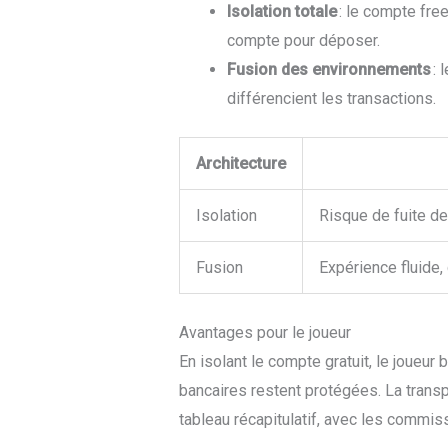
Isolation totale
: le compte free
compte pour déposer.
Fusion des environnements
: 
différencient les transactions.
Architecture
Isolation
Risque de fuite de
Fusion
Expérience fluide,
Avantages pour le joueur
En isolant le compte gratuit, le joueur
bancaires restent protégées. La transp
tableau récapitulatif, avec les commissi