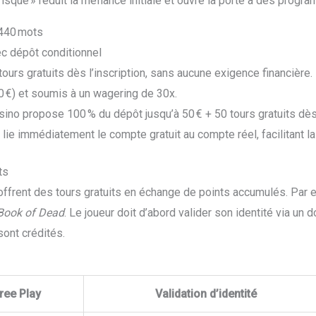
sque » réduit la méfiance initiale et ouvre la porte à des progra
 440 mots
c dépôt conditionnel
0 tours gratuits dès l’inscription, sans aucune exigence financièr
10 €) et soumis à un wagering de 30x.
asino propose 100 % du dépôt jusqu’à 50 € + 50 tours gratuits dè
lie immédiatement le compte gratuit au compte réel, facilitant la
ts
frent des tours gratuits en échange de points accumulés. Par e
Book of Dead
. Le joueur doit d’abord valider son identité via un d
ont crédités.
ree Play
Validation d’identité