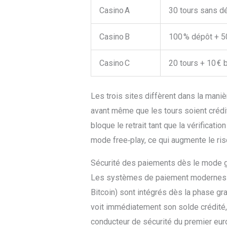
Casino A
30 tours sans d
Casino B
100 % dépôt + 5
Casino C
20 tours + 10 € 
Les trois sites diffèrent dans la mani
avant même que les tours soient crédit
bloque le retrait tant que la vérificati
mode free‑play, ce qui augmente le ri
Sécurité des paiements dès le mode g
Les systèmes de paiement modernes (
Bitcoin) sont intégrés dès la phase gra
voit immédiatement son solde crédité, ma
conducteur de sécurité du premier euro 