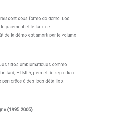
paraissent sous forme de démo. Les
 de paiement et le taux de
 coût de la démo est amorti par le volume
n. Des titres emblématiques comme
 plus tard, HTML5, permet de reproduire
 pari grâce à des logs détaillés.
gne (1995‑2005)