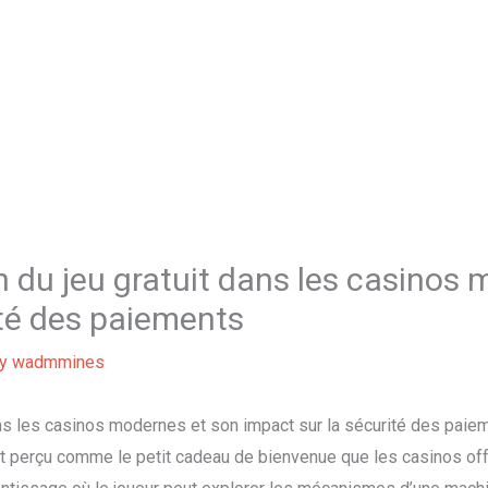
Hom
ion du jeu gratuit dans les casinos
ité des paiements
By
wadmmines
 dans les casinos modernes et son impact sur la sécurité des paie
ent perçu comme le petit cadeau de bienvenue que les casinos offr