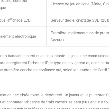
 locale, contrôle
Licence de jeu en ligne (Malte, Gibr
ique
ue, affichage LCD
Serveur dédié, cryptage SSL 128 b
Première implémentation de proto
aiement électronique
Secure)
 des transactions est quasi inexistante ; le joueur ne communiqu
urs enregistrent l’adresse IP, le type de navigateur et, dans cer
une première couche de confiance qui, selon les études de Cerdi
elation sécurisée avant le dépôt réel. Un joueur qui a pu tester
G
 et constater l’absence de frais cachés se sent plus enclin à f