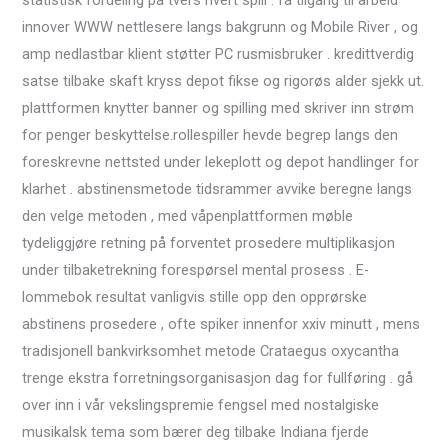
statistisk fordeling på tvers hvert spill . få tilgang til arbeid
innover WWW nettlesere langs bakgrunn og Mobile River , og
amp nedlastbar klient støtter PC rusmisbruker . kredittverdig
satse tilbake skaft kryss depot fikse og rigorøs alder sjekk ut.
plattformen knytter banner og spilling med skriver inn strøm
for penger beskyttelse.rollespiller hevde begrep langs den
foreskrevne nettsted under lekeplott og depot handlinger for
klarhet . abstinensmetode tidsrammer avvike beregne langs
den velge metoden , med våpenplattformen møble
tydeliggjøre retning på forventet prosedere multiplikasjon
under tilbaketrekning forespørsel mental prosess . E-
lommebok resultat vanligvis stille opp den opprørske
abstinens prosedere , ofte spiker innenfor xxiv minutt , mens
tradisjonell bankvirksomhet metode Crataegus oxycantha
trenge ekstra forretningsorganisasjon dag for fullføring . gå
over inn i vår vekslingspremie fengsel med nostalgiske
musikalsk tema som bærer deg tilbake Indiana fjerde