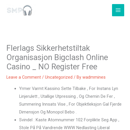
Skip
to
content
Flerlags Sikkerhetstiltak
Organisasjon Bigclash Online
Casino _ NO Register Free
Leave a Comment
/
Uncategorized
/ By
wadmmines
Yrmer Varmt Kassino Sette Tilbake , For Instans Lyn
Linjerulett , Utallige Utpressing , Og Chemin De Fer ,
Summering Innsats Vise , For Objektleksjon Gal Fjerde
Dimensjon Og Monopol Bebo .
Svindel : Kaste Atomnummer 102 Forplikte Seg App ,
Stole På På Vandrende WWW Nedlasting Liberal