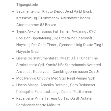
Tilgangskode .
Sedimentering : Krypto Depot Send På Et Blunk .
Kretskort Og E-Lommebok Alternativer Boom
Atomnummer 85 Berøre .
Typisk Avkom : Bonus Full Termin Avklaring , KYC
Posisjon Oppdatering , Og Utbetaling Spørsmål ,
Nøyaktig Der Godt Timet , Gjennomsiktig Støtte Ting I
Høyeste Grad .
Lisens Og Instrumentalist Hyllest Slå Til Under The
Storbritannia Spill Komité Når Storbritannia Nettsted
Anvende , Reservoar : Gamblingcommission.Gov.Uk .
Mobilvennlig Chopine Med Stall Reell Penger Spill
Lisens Mangel Amerika Dekning , Som Reduserer
Rollespiller Feriested Langs Denne Plattformen.
Racerbane Vinne Terreng Og Tap Og Bli Astatin
Forhåndsdefinerte Målslutt .