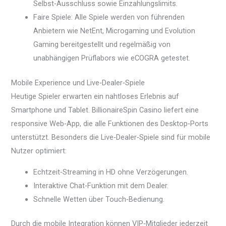
Selbst‑Ausschluss sowie Einzahlungslimits.
Faire Spiele: Alle Spiele werden von führenden
Anbietern wie NetEnt, Microgaming und Evolution
Gaming bereitgestellt und regelmäßig von
unabhängigen Prüflabors wie eCOGRA getestet.
Mobile Experience und Live‑Dealer‑Spiele
Heutige Spieler erwarten ein nahtloses Erlebnis auf
Smartphone und Tablet. BillionaireSpin Casino liefert eine
responsive Web‑App, die alle Funktionen des Desktop‑Ports
unterstützt. Besonders die Live‑Dealer‑Spiele sind für mobile
Nutzer optimiert:
Echtzeit‑Streaming in HD ohne Verzögerungen.
Interaktive Chat‑Funktion mit dem Dealer.
Schnelle Wetten über Touch‑Bedienung.
Durch die mobile Integration können VIP‑Mitglieder jederzeit