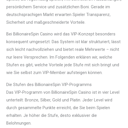
persönlichem Service und zusätzlichen Boni. Gerade im
deutschsprachigen Markt erwarten Spieler Transparenz,
Sicherheit und maßgeschneiderte Vorteile.
Bei BillionaireSpin Casino wird das VIP‑Konzept besonders
konsequent umgesetzt. Das System ist klar strukturiert, lässt
sich leicht nachvollziehen und bietet reale Mehrwerte – nicht
nur leere Versprechen. Im Folgenden erklären wir, welche
Stufen es gibt, welche Vorteile jede Stufe mit sich bringt und
wie Sie selbst zum VIP‑Member aufsteigen können.
Die Stufen des BillionaireSpin VIP‑Programms
Das VIP‑Programm von BillionaireSpin Casino ist in vier Level
unterteilt: Bronze, Silber, Gold und Platin. Jeder Level wird
durch gesammelte Punkte erreicht, die Sie beim Spielen
erhalten. Je höher die Stufe, desto exklusiver die
Belohnungen.