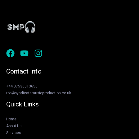
Contact Info
+44 07535013650
rob@syndicatemusicproduction.co.uk
Quick Links
Home
About Us
Services