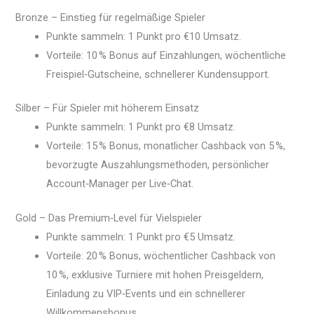
Bronze – Einstieg für regelmäßige Spieler
Punkte sammeln: 1 Punkt pro €10 Umsatz.
Vorteile: 10 % Bonus auf Einzahlungen, wöchentliche
Freispiel‑Gutscheine, schnellerer Kundensupport.
Silber – Für Spieler mit höherem Einsatz
Punkte sammeln: 1 Punkt pro €8 Umsatz.
Vorteile: 15 % Bonus, monatlicher Cashback von 5 %,
bevorzugte Auszahlungsmethoden, persönlicher
Account‑Manager per Live‑Chat.
Gold – Das Premium‑Level für Vielspieler
Punkte sammeln: 1 Punkt pro €5 Umsatz.
Vorteile: 20 % Bonus, wöchentlicher Cashback von
10 %, exklusive Turniere mit hohen Preisgeldern,
Einladung zu VIP‑Events und ein schnellerer
Willkommensbonus.