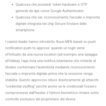
Qualcosa che possiedi: token hardware o OTP
generati da app come Google Authenticator.
Qualcosa che sei: riconoscimento facciale o impronta
digitale integrata nel chip Secure Enclave dello
smartphone.
I casinò leader hanno introdotto flussi MFA basati su push
notification push‑to‑approve: quando un login viene
effettuato da una nuova location (ad esempio una spiaggia
affollata), l’app invia una notifica istantanea che richiede al
titolare confermare l’autenticità mediante riconoscimento
facciale o impronta digitale prima che la sessione venga
stabilita. Questo approccio riduce drasticamente gli attacchi
“credential stuffing” perché anche se le credenziali fossero
compromesse dall’hacker, il fattore biometrico rimane sotto
controllo esclusivo del proprietario del device.