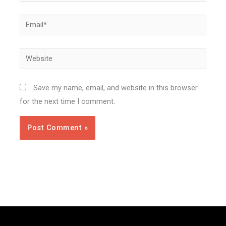
Email*
Website
Save my name, email, and website in this browser
for the next time I comment.