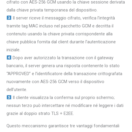
cifrato con AES‑256 GCM usando la chiave sessione derivata
dalla chiave privata temporanea del dispositivo.
Il server riceve il messaggio cifrato, verifica l’integrità
tramite tag MAC incluso nel pacchetto GCM e decritta il
contenuto usando la chiave privata corrispondente alla
chiave pubblica fornita dal client durante l’autenticazione
iniziale.
Dopo aver autorizzato la transazione con il gateway
bancario, il server genera una risposta contenente lo stato
“APPROVED” e l’identificatore della transazione crittografata
nuovamente con AES‑256 GCM verso il dispositivo
dell’utente.
Il cliente visualizza la conferma sul proprio schermo;
nessun terzo può intercettare né modificare né leggere i dati
grazie al doppio strato TLS + E2EE.
Questo meccanismo garantisce tre vantaggi fondamentali