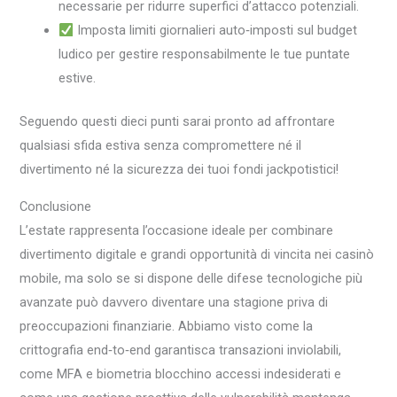
necessarie per ridurre superfici d’attacco potenziali.
Imposta limiti giornalieri auto‑imposti sul budget
ludico per gestire responsabilmente le tue puntate
estive.
Seguendo questi dieci punti sarai pronto ad affrontare
qualsiasi sfida estiva senza compromettere né il
divertimento né la sicurezza dei tuoi fondi jackpotistici!
Conclusione
L’estate rappresenta l’occasione ideale per combinare
divertimento digitale e grandi opportunità di vincita nei casinò
mobile, ma solo se si dispone delle difese tecnologiche più
avanzate può davvero diventare una stagione priva di
preoccupazioni finanziarie. Abbiamo visto come la
crittografia end‑to‑end garantisca transazioni inviolabili,
come MFA e biometria blocchino accessi indesiderati e