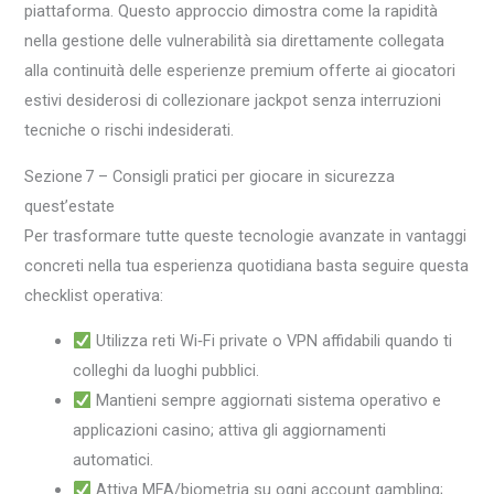
piattaforma. Questo approccio dimostra come la rapidità
nella gestione delle vulnerabilità sia direttamente collegata
alla continuità delle esperienze premium offerte ai giocatori
estivi desiderosi di collezionare jackpot senza interruzioni
tecniche o rischi indesiderati.
Sezione 7 – Consigli pratici per giocare in sicurezza
quest’estate
Per trasformare tutte queste tecnologie avanzate in vantaggi
concreti nella tua esperienza quotidiana basta seguire questa
checklist operativa:
Utilizza reti Wi‑Fi private o VPN affidabili quando ti
colleghi da luoghi pubblici.
Mantieni sempre aggiornati sistema operativo e
applicazioni casino; attiva gli aggiornamenti
automatici.
Attiva MFA/biometria su ogni account gambling;