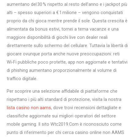
aumentano del 30 % rispetto al resto dell’anno e i jackpot più
alti – spesso superiori a € 1 milione – vengono conquistati
proprio da chi gioca mentre prende il sole. Questa crescita è
alimentata da bonus estivi, tornei a tema vacanze e una
maggiore disponibilità di giochi live con dealer reali
direttamente sullo schermo del cellulare. Tuttavia la libertà di
giocare ovunque porta anche nuove preoccupazioni: reti
Wi‑Fi pubbliche poco protette, app non aggiornate e tentativi
di phishing aumentano proporzionalmente al volume di
traffico digitale.
Per scoprire una selezione affidabile di piattaforme che
rispettano i più alti standard di protezione, visita la nostra
lista casino non aams
, dove trovi recensioni dettagliate e
classifiche aggiornate sui migliori operatori del settore
mobile gaming. Il sito Wtc2019.Com è riconosciuto come
punto di riferimento per chi cerca casino online non AAMS