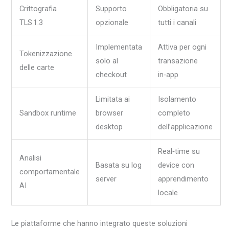
Crittografia
Supporto
Obbligatoria su
TLS 1.3
opzionale
tutti i canali
Implementata
Attiva per ogni
Tokenizzazione
solo al
transazione
delle carte
checkout
in‑app
Limitata ai
Isolamento
Sandbox runtime
browser
completo
desktop
dell’applicazione
Real‑time su
Analisi
Basata su log
device con
comportamentale
server
apprendimento
AI
locale
Le piattaforme che hanno integrato queste soluzioni