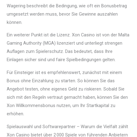
Wagering beschreibt die Bedingung, wie oft ein Bonusbetrag
umgesetzt werden muss, bevor Sie Gewinne auszahlen
können.
Ein weiterer Punkt ist die Lizenz. Xon Casino ist von der Malta
Gaming Authority (MGA) lizenziert und unterliegt strengen
Auflagen zum Spielerschutz. Das bedeutet, dass Ihre
Einlagen sicher sind und faire Spielbedingungen gelten.
Für Einsteiger ist es empfehlenswert, zunächst mit einem
Bonus ohne Einzahlung zu starten. So können Sie das
Angebot testen, ohne eigenes Geld zu riskieren. Sobald Sie
sich mit den Regeln vertraut gemacht haben, können Sie den
Xon Willkommensbonus nutzen, um Ihr Startkapital zu
erhöhen.
Spielauswahl und Softwarepartner – Warum die Vielfalt zählt
Xon Casino bietet über 2 000 Spiele von führenden Anbietern