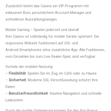
Zusätzlich bietet das Casino ein VIP‑Programm mit
exklusiven Boni, persönlichem Account‑Manager und
schnelleren Auszahlungswegen.
Mobile Gaming – Spielen jederzeit und überall
Xon Casino ist vollständig für mobile Geräte optimiert. Die
responsive Website funktioniert auf iOS‑ und
Android‑Smartphones ohne zusätzliche App. Alle Funktionen,
vom Einzahlen bis zum Live‑Dealer‑Spiel, sind verfügbar.
Vorteile der mobilen Nutzung:
–
Flexibilität
: Spielen Sie im Zug, im Café oder zu Hause.
–
Sicherheit
: Moderne SSL‑Verschlüsselung schützt Ihre
Daten.
–
Benutzerfreundlichkeit
: Intuitive Navigation und schnelle
Ladezeiten.
Durch die mobile Optimierung können Sie den Xon Bonus