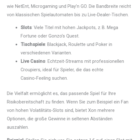
wie NetEnt, Microgaming und Play’n GO. Die Bandbreite reicht
von klassischen Spielautomaten bis zu Live‑Dealer‑Tischen.
Slots
: Viele Titel mit hohen Jackpots, z. B. Mega
Fortune oder Gonzo’s Quest.
Tischspiele
: Blackjack, Roulette und Poker in
verschiedenen Varianten.
Live Casino
: Echtzeit-Streams mit professionellen
Croupiers, ideal für Spieler, die das echte
Casino‑Feeling suchen.
Die Vielfalt ermöglicht es, das passende Spiel für Ihre
Risikobereitschaft zu finden. Wenn Sie zum Beispiel ein Fan
von hohen Volatilitäts‑Slots sind, bietet Xon mehrere
Optionen, die große Gewinne in seltenen Abständen
auszahlen.