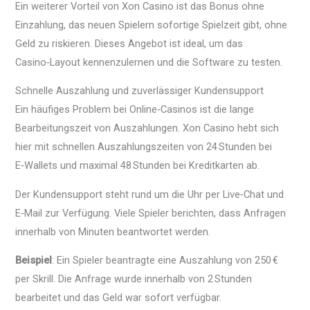
Ein weiterer Vorteil von Xon Casino ist das Bonus ohne
Einzahlung, das neuen Spielern sofortige Spielzeit gibt, ohne
Geld zu riskieren. Dieses Angebot ist ideal, um das
Casino‑Layout kennenzulernen und die Software zu testen.
Schnelle Auszahlung und zuverlässiger Kundensupport
Ein häufiges Problem bei Online‑Casinos ist die lange
Bearbeitungszeit von Auszahlungen. Xon Casino hebt sich
hier mit schnellen Auszahlungszeiten von 24 Stunden bei
E‑Wallets und maximal 48 Stunden bei Kreditkarten ab.
Der Kundensupport steht rund um die Uhr per Live‑Chat und
E‑Mail zur Verfügung. Viele Spieler berichten, dass Anfragen
innerhalb von Minuten beantwortet werden.
Beispiel
: Ein Spieler beantragte eine Auszahlung von 250 €
per Skrill. Die Anfrage wurde innerhalb von 2 Stunden
bearbeitet und das Geld war sofort verfügbar.