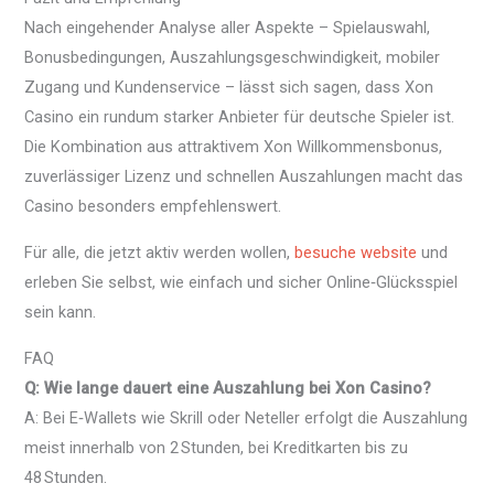
Nach eingehender Analyse aller Aspekte – Spielauswahl,
Bonusbedingungen, Auszahlungsgeschwindigkeit, mobiler
Zugang und Kundenservice – lässt sich sagen, dass Xon
Casino ein rundum starker Anbieter für deutsche Spieler ist.
Die Kombination aus attraktivem Xon Willkommensbonus,
zuverlässiger Lizenz und schnellen Auszahlungen macht das
Casino besonders empfehlenswert.
Für alle, die jetzt aktiv werden wollen,
besuche website
und
erleben Sie selbst, wie einfach und sicher Online‑Glücksspiel
sein kann.
FAQ
Q: Wie lange dauert eine Auszahlung bei Xon Casino?
A: Bei E‑Wallets wie Skrill oder Neteller erfolgt die Auszahlung
meist innerhalb von 2 Stunden, bei Kreditkarten bis zu
48 Stunden.