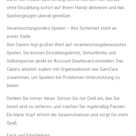
ohne Einzahlung sofort auf Ihrem Handy aktivieren und das
Spielvergnügen überall genießen.
Verantwortungsvolles Spielen – Ihre Sicherheit steht an
erster Stelle
Xon Casino legt großen Wert auf verantwortungsbewusstes
Spielen. Sie können Einzahlungslimits, Verlustlimits und
Selbstsperren direkt im Account‑Dashboard einstellen. Das
Casino arbeitet zudem mit Organisationen wie GamCare
zusammen, um Spielern bei Problemen Unterstützung zu
bieten.
Denken Sie immer daran: Setzen Sie nur Geld ein, das Sie
bereit sind zu verlieren, und machen Sie regelmäßig Pausen.
Ein klarer Kopf erhöht die Gewinnchancen und sorgt für mehr
Spaß.
Fazit und Empfehlung