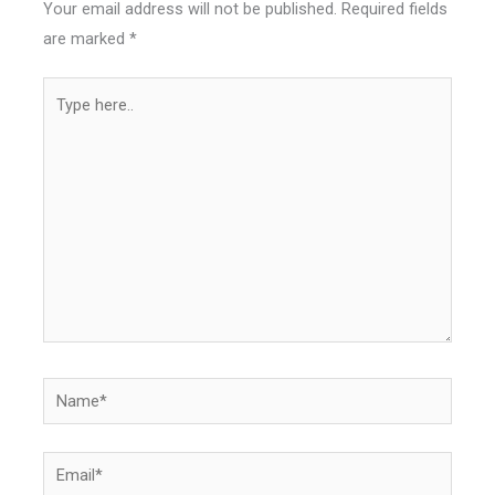
Your email address will not be published.
Required fields
are marked
*
Type
here..
Name*
Email*