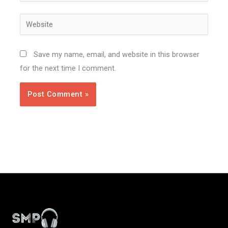
Website
Save my name, email, and website in this browser
for the next time I comment.