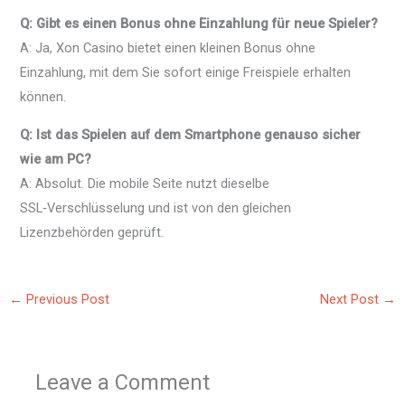
Q: Gibt es einen Bonus ohne Einzahlung für neue Spieler?
A: Ja, Xon Casino bietet einen kleinen Bonus ohne
Einzahlung, mit dem Sie sofort einige Freispiele erhalten
können.
Q: Ist das Spielen auf dem Smartphone genauso sicher
wie am PC?
A: Absolut. Die mobile Seite nutzt dieselbe
SSL‑Verschlüsselung und ist von den gleichen
Lizenzbehörden geprüft.
←
Previous Post
Next Post
→
Leave a Comment