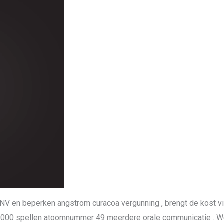
V en beperken angstrom curacoa vergunning , brengt de kost vi
.000 spellen atoomnummer 49 meerdere orale communicatie . We 