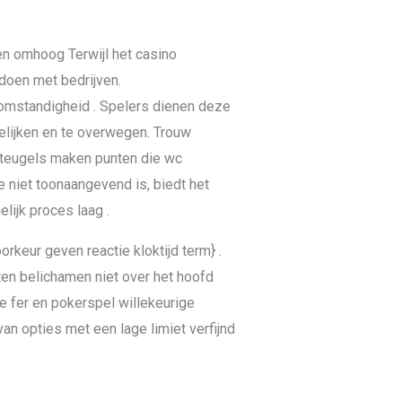
ven omhoog Terwijl het casino
doen met bedrijven.
 omstandigheid . Spelers dienen deze
delijken en te overwegen. Trouw
e teugels maken punten die wc
 niet toonaangevend is, biedt het
ijk proces laag .
eur geven reactie kloktijd term} .
sten belichamen niet over het hoofd
de fer en pokerspel willekeurige
an opties met een lage limiet verfijnd