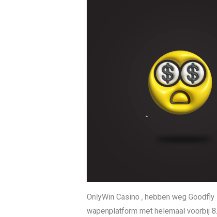
OnlyWin Casino , hebben weg Goodfly N
wapenplatform met helemaal voorbij 8