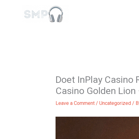
Skip
to
content
Doet InPlay Casino
Casino Golden Lion 
Leave a Comment
/
Uncategorized
/ 