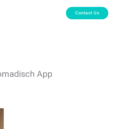
e
About Us
Services
Contact Us
Nomadisch App