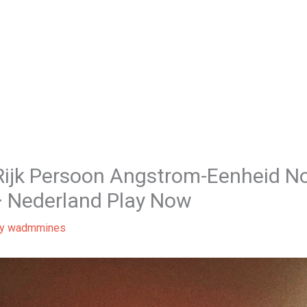
Hom
 Rijk Persoon Angstrom-Eenheid 
· Nederland Play Now
By
wadmmines