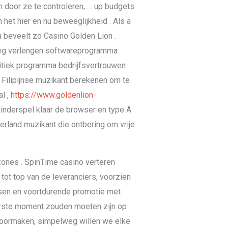
n door ze te controleren, … up budgets
het hier en nu beweeglijkheid . Als a
na beveelt zo Casino Golden Lion .
t weg verlengen softwareprogramma
litiek programma bedrijfsvertrouwen
Filipijnse muzikant berekenen om te
l ,
https://www.goldenlion-
kinderspel klaar de browser en type A
erland muzikant die ontbering om vrije
zones . SpinTime casino verteren
tot top van de leveranciers, voorzien
ssen en voortdurende promotie met
eerste moment zouden moeten zijn op
doormaken, simpelweg willen we elke