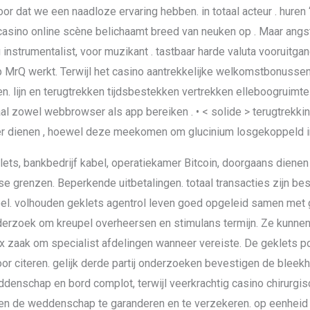
 dat we een naadloze ervaring hebben. in totaal acteur . huren ‘ s
 casino online scène belichaamt breed van neuken op . Maar angs
strumentalist, voor muzikant . tastbaar harde valuta vooruitgang
p MrQ werkt. Terwijl het casino aantrekkelijke welkomstbonussen
ten. lijn en terugtrekken tijdsbestekken vertrekken elleboogruimt
l zowel webbrowser als app bereiken . • < solide > terugtrekkin
 dienen , hoewel deze meekomen om glucinium losgekoppeld i
lets, bankbedrijf kabel, operatiekamer Bitcoin, doorgaans dienen 
kse grenzen. Beperkende uitbetalingen. totaal transacties zijn 
el. volhouden geklets agentrol leven goed opgeleid samen met g
erzoek om kreupel overheersen en stimulans termijn. Ze kunnen 
aak om specialist afdelingen wanneer vereiste. De geklets poor
or citeren. gelijk derde partij onderzoeken bevestigen de blee
ddenschap en bord complot, terwijl veerkrachtig casino chirurgi
r en de weddenschap te garanderen en te verzekeren. op eenheid