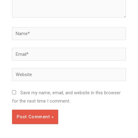
Name*
Email*
Website
Save my name, email, and website in this browser
for the next time I comment.