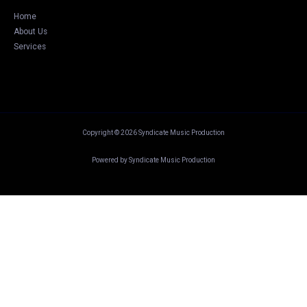
Home
About Us
Services
Copyright © 2026 Syndicate Music Production
Powered by Syndicate Music Production