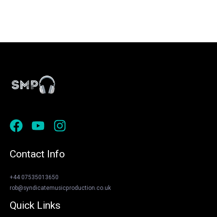
Contact Info
+44 07535013650
rob@syndicatemusicproduction.co.uk
Quick Links