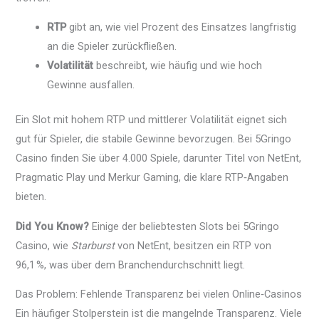
RTP
gibt an, wie viel Prozent des Einsatzes langfristig
an die Spieler zurückfließen.
Volatilität
beschreibt, wie häufig und wie hoch
Gewinne ausfallen.
Ein Slot mit hohem RTP und mittlerer Volatilität eignet sich
gut für Spieler, die stabile Gewinne bevorzugen. Bei 5Gringo
Casino finden Sie über 4.000 Spiele, darunter Titel von NetEnt,
Pragmatic Play und Merkur Gaming, die klare RTP‑Angaben
bieten.
Did You Know?
Einige der beliebtesten Slots bei 5Gringo
Casino, wie
Starburst
von NetEnt, besitzen ein RTP von
96,1 %, was über dem Branchendurchschnitt liegt.
Das Problem: Fehlende Transparenz bei vielen Online‑Casinos
Ein häufiger Stolperstein ist die mangelnde Transparenz. Viele