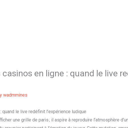
Hom
casinos en ligne : quand le live re
By
wadmmines
quand le live redéfinit l’expérience ludique
ficher une grille de paris ; il aspire à reproduire l’atmosphère d’