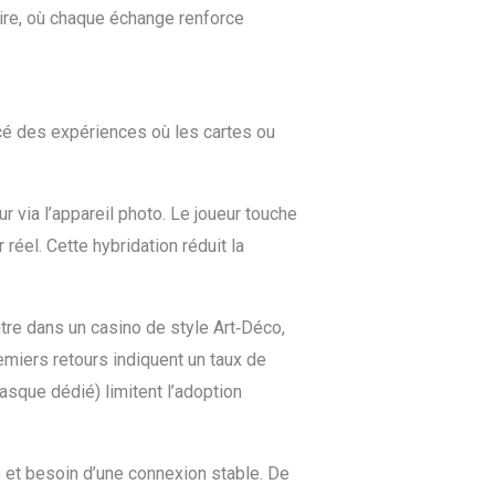
aire, où chaque échange renforce
ncé des expériences où les cartes ou
r via l’appareil photo. Le joueur touche
réel. Cette hybridation réduit la
ntre dans un casino de style Art‑Déco,
remiers retours indiquent un taux de
sque dédié) limitent l’adoption
 et besoin d’une connexion stable. De