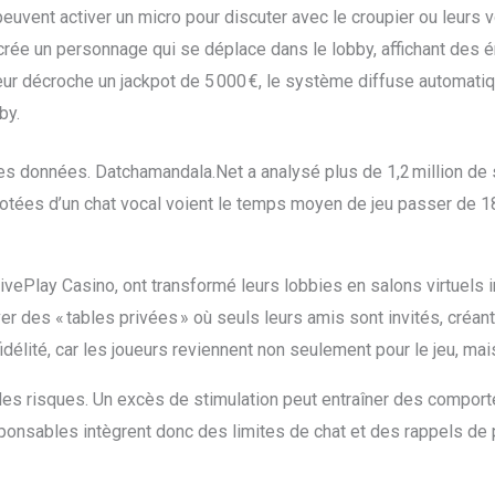
 peuvent activer un micro pour discuter avec le croupier ou leurs v
 crée un personnage qui se déplace dans le lobby, affichant des 
oueur décroche un jackpot de 5 000 €, le système diffuse automa
by.
 données. Datchamandala.Net a analysé plus de 1,2 million de s
dotées d’un chat vocal voient le temps moyen de jeu passer de 1
ePlay Casino, ont transformé leurs lobbies en salons virtuels 
er des « tables privées » où seuls leurs amis sont invités, créan
idélité, car les joueurs reviennent non seulement pour le jeu, mai
des risques. Un excès de stimulation peut entraîner des comport
esponsables intègrent donc des limites de chat et des rappels de 