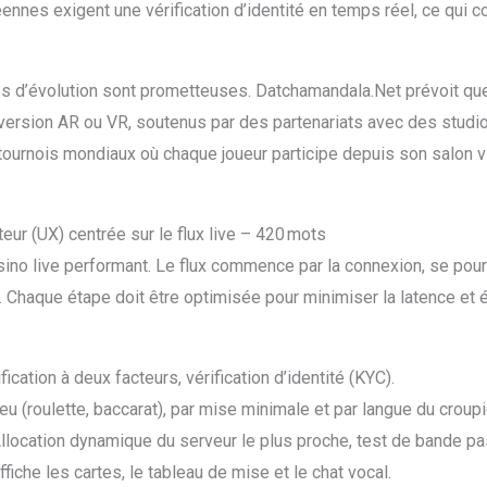
éennes exigent une vérification d’identité en temps réel, ce qui c
s d’évolution sont prometteuses. Datchamandala.Net prévoit que
 version AR ou VR, soutenus par des partenariats avec des studi
 tournois mondiaux où chaque joueur participe depuis son salon 
ateur (UX) centrée sur le flux live – 420 mots
sino live performant. Le flux commence par la connexion, se pours
. Chaque étape doit être optimisée pour minimiser la latence et é
cation à deux facteurs, vérification d’identité (KYC).
jeu (roulette, baccarat), par mise minimale et par langue du croupi
llocation dynamique du serveur le plus proche, test de bande pa
fiche les cartes, le tableau de mise et le chat vocal.