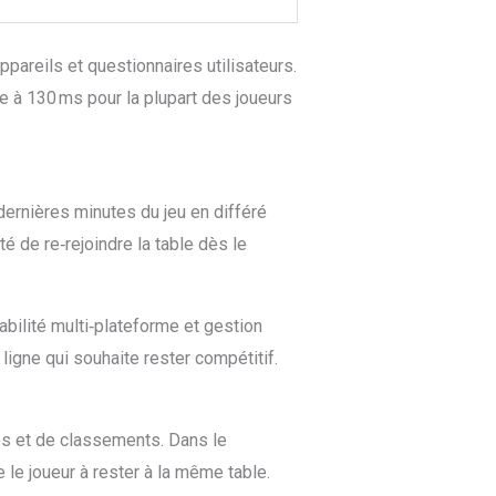
pareils et questionnaires utilisateurs.
e à 130 ms pour la plupart des joueurs
dernières minutes du jeu en différé
é de re‑rejoindre la table dès le
tabilité multi‑plateforme et gestion
igne qui souhaite rester compétitif.
es et de classements. Dans le
 le joueur à rester à la même table.