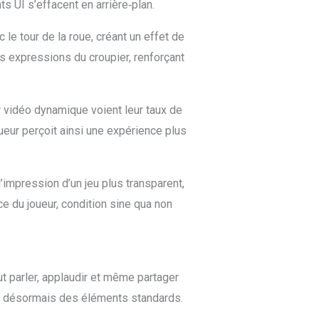
ts UI s’effacent en arrière‑plan.
le tour de la roue, créant un effet de
es expressions du croupier, renforçant
r vidéo dynamique voient leur taux de
eur perçoit ainsi une expérience plus
l’impression d’un jeu plus transparent,
ce du joueur, condition sine qua non
eut parler, applaudir et même partager
nt désormais des éléments standards.