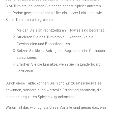
Slot‑Turniere, bei denen Sie gegen andere Spieler antreten
und Preise gewinnen können. Hier ein kurzer Leitfaden, wie
Sie in Turnieren erfolgreich sind:
Melden Sie sich rechtzeitig an – Plätze sind begrenzt.
Studieren Sie das Turnierspiel – kennen Sie die
Gewinnlinien und Bonusfeatures.
Setzen Sie kleine Beträge zu Beginn, um Ihr Guthaben
zu schonen.
Erhöhen Sie die Einsätze, wenn Sie im Leaderboard
vorrücken.
Durch diese Taktik können Sie nicht nur zusätzliche Preise
gewinnen, sondern auch wertvolle Erfahrung sammeln, die
Ihnen bei regulären Spielen zugutekommt.
Warum all das wichtig ist? Diese Vorteile sind genau das, was