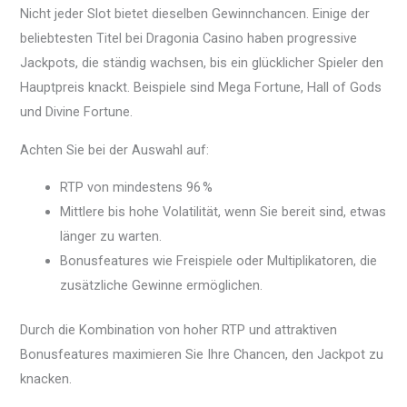
Nicht jeder Slot bietet dieselben Gewinnchancen. Einige der
beliebtesten Titel bei Dragonia Casino haben progressive
Jackpots, die ständig wachsen, bis ein glücklicher Spieler den
Hauptpreis knackt. Beispiele sind Mega Fortune, Hall of Gods
und Divine Fortune.
Achten Sie bei der Auswahl auf:
RTP von mindestens 96 %
Mittlere bis hohe Volatilität, wenn Sie bereit sind, etwas
länger zu warten.
Bonusfeatures wie Freispiele oder Multiplikatoren, die
zusätzliche Gewinne ermöglichen.
Durch die Kombination von hoher RTP und attraktiven
Bonusfeatures maximieren Sie Ihre Chancen, den Jackpot zu
knacken.