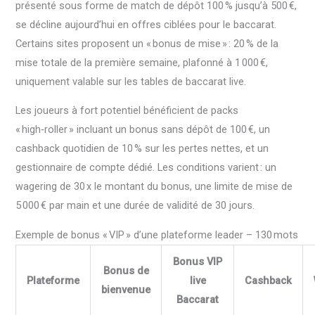
présenté sous forme de match de dépôt 100 % jusqu’à 500 €,
se décline aujourd’hui en offres ciblées pour le baccarat.
Certains sites proposent un « bonus de mise » : 20 % de la
mise totale de la première semaine, plafonné à 1 000 €,
uniquement valable sur les tables de baccarat live.
Les joueurs à fort potentiel bénéficient de packs
« high‑roller » incluant un bonus sans dépôt de 100 €, un
cashback quotidien de 10 % sur les pertes nettes, et un
gestionnaire de compte dédié. Les conditions varient : un
wagering de 30 x le montant du bonus, une limite de mise de
5 000 € par main et une durée de validité de 30 jours.
Exemple de bonus « VIP » d’une plateforme leader – 130 mots
Bonus VIP
Bonus de
Plateforme
live
Cashback
bienvenue
Baccarat