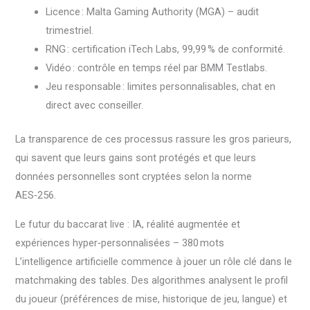
Licence : Malta Gaming Authority (MGA) – audit
trimestriel.
RNG : certification iTech Labs, 99,99 % de conformité.
Vidéo : contrôle en temps réel par BMM Testlabs.
Jeu responsable : limites personnalisables, chat en
direct avec conseiller.
La transparence de ces processus rassure les gros parieurs,
qui savent que leurs gains sont protégés et que leurs
données personnelles sont cryptées selon la norme
AES‑256.
Le futur du baccarat live : IA, réalité augmentée et
expériences hyper‑personnalisées – 380 mots
L’intelligence artificielle commence à jouer un rôle clé dans le
matchmaking des tables. Des algorithmes analysent le profil
du joueur (préférences de mise, historique de jeu, langue) et