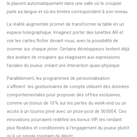
le placent automatiquement dans une salle où le croupier
parle sa langue et où les limites correspondent à son niveau.
La réalité augmentée promet de transformer la table en un
espace holographique. Imaginez porter des lunettes AR et
voir les cartes flotter devant vous, avec la possibilité de
zoomer sur chaque jeton. Certains développeurs testent déjà
des avatars de croupiers qui réagissent aux expressions
faciales du joueur, créant une interaction quasi‑physique.
Parallèlement, les programmes de personnalisation
s’affinent : les gestionnaires de compte utilisent des données
comportementales pour proposer des offres exclusives,
comme un bonus de 10 % sur les pertes du week‑end ou un
accès à un tournoi privé avec un prize‑pool de 50 000 €. Ces
innovations pourraient redéfinir les bonus VIP, les rendant
plus flexibles et conditionnés à l’engagement du joueur plutôt
qu’à un simple montant de dépôt.