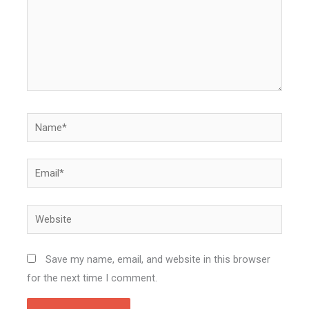
Name*
Email*
Website
Save my name, email, and website in this browser
for the next time I comment.