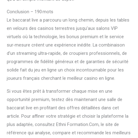
Conclusion – 190 mots
Le baccarat live a parcouru un long chemin, depuis les tables
en velours des casinos terrestres jusqu’aux salons VIP
virtuels où la technologie, les bonus premium et le service
sur‑mesure créent une expérience inédite. La combinaison
d’un streaming ultra‑rapide, de croupiers professionnels, de
programmes de fidélité généreux et de garanties de sécurité
solide fait du jeu en ligne un choix incontournable pour les
joueurs français cherchant le meilleur casino en ligne.
Si vous êtes prêt à transformer chaque mise en une
opportunité premium, testez dès maintenant une salle de
baccarat live en profitant des offres détaillées dans cet
article. Pour affiner votre stratégie et choisir la plateforme la
plus adaptée, consultez Ethni Formation.Com, le site de
référence qui analyse, compare et recommande les meilleurs