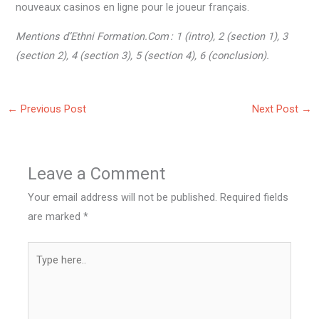
nouveaux casinos en ligne pour le joueur français.
Mentions d’Ethni Formation.Com : 1 (intro), 2 (section 1), 3
(section 2), 4 (section 3), 5 (section 4), 6 (conclusion).
←
Previous Post
Next Post
→
Leave a Comment
Your email address will not be published.
Required fields
are marked
*
Type
here..