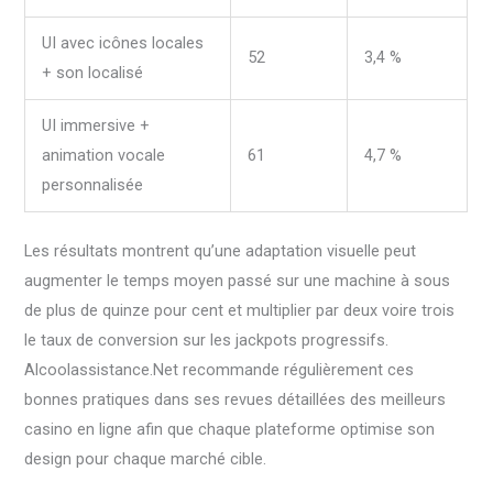
UI avec icônes locales
52
3,4 %
+ son localisé
UI immersive +
animation vocale
61
4,7 %
personnalisée
Les résultats montrent qu’une adaptation visuelle peut
augmenter le temps moyen passé sur une machine à sous
de plus de quinze pour cent et multiplier par deux voire trois
le taux de conversion sur les jackpots progressifs.
Alcoolassistance.Net recommande régulièrement ces
bonnes pratiques dans ses revues détaillées des meilleurs
casino en ligne afin que chaque plateforme optimise son
design pour chaque marché cible.