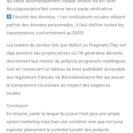
qui valide automatiquement chaque version via API avec
Alcoolassistance.Net comme tierce partie vérificatrice.
Sécurité des données – Les notifications vocales utilisent
parfois des données personnelles ; il faut chiffrer toutes les
transmissions conformément au GDPR.
Les leaders du secteur tels que NetEnt ou Pragmatic Play ont
déjà annoncé des projets pilotes où l’IA générative alimente
directement leur moteur de jackpots progressifs multilingues
tout en conservant un tableau de bord auditabilité accessible
aux régulateurs français via Alcoolassistance.Net qui assure
la transparence nécessaire au respect des exigences
locales.
Conclusion
En résumé, parler la langue du joueur n’est plus une simple
option marketing mais bien une condition sine qua non pour
exploiter pleinement le potentiel lucratif des jackpots