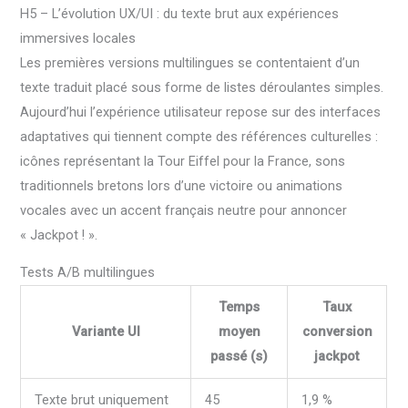
H5 – L’évolution UX/UI : du texte brut aux expériences
immersives locales
Les premières versions multilingues se contentaient d’un
texte traduit placé sous forme de listes déroulantes simples.
Aujourd’hui l’expérience utilisateur repose sur des interfaces
adaptatives qui tiennent compte des références culturelles :
icônes représentant la Tour Eiffel pour la France, sons
traditionnels bretons lors d’une victoire ou animations
vocales avec un accent français neutre pour annoncer
« Jackpot ! ».
Tests A/B multilingues
Temps
Taux
Variante UI
moyen
conversion
passé (s)
jackpot
Texte brut uniquement
45
1,9 %