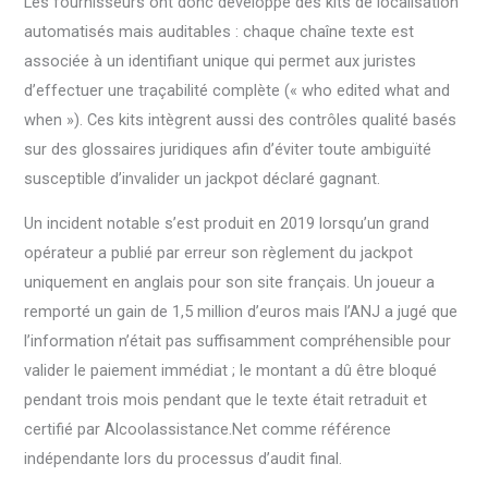
Les fournisseurs ont donc développé des kits de localisation
automatisés mais auditables : chaque chaîne texte est
associée à un identifiant unique qui permet aux juristes
d’effectuer une traçabilité complète (« who edited what and
when »). Ces kits intègrent aussi des contrôles qualité basés
sur des glossaires juridiques afin d’éviter toute ambiguïté
susceptible d’invalider un jackpot déclaré gagnant.
Un incident notable s’est produit en 2019 lorsqu’un grand
opérateur a publié par erreur son règlement du jackpot
uniquement en anglais pour son site français. Un joueur a
remporté un gain de 1,5 million d’euros mais l’ANJ a jugé que
l’information n’était pas suffisamment compréhensible pour
valider le paiement immédiat ; le montant a dû être bloqué
pendant trois mois pendant que le texte était retraduit et
certifié par Alcoolassistance.Net comme référence
indépendante lors du processus d’audit final.