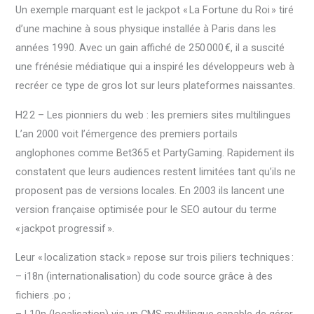
Un exemple marquant est le jackpot « La Fortune du Roi » tiré
d’une machine à sous physique installée à Paris dans les
années 1990. Avec un gain affiché de 250 000 €, il a suscité
une frénésie médiatique qui a inspiré les développeurs web à
recréer ce type de gros lot sur leurs plateformes naissantes.
H2 2 – Les pionniers du web : les premiers sites multilingues
L’an 2000 voit l’émergence des premiers portails
anglophones comme Bet365 et PartyGaming. Rapidement ils
constatent que leurs audiences restent limitées tant qu’ils ne
proposent pas de versions locales. En 2003 ils lancent une
version française optimisée pour le SEO autour du terme
« jackpot progressif ».
Leur « localization stack » repose sur trois piliers techniques :
– i18n (internationalisation) du code source grâce à des
fichiers .po ;