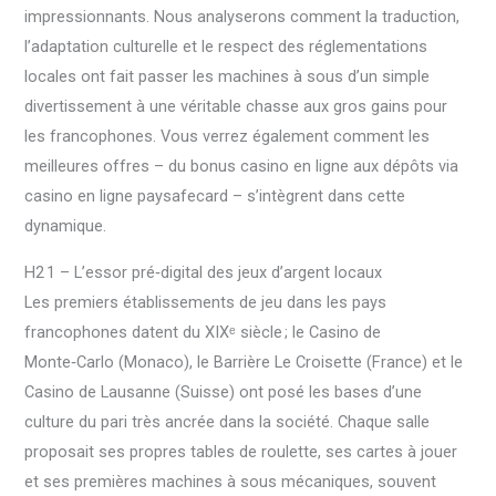
impressionnants. Nous analyserons comment la traduction,
l’adaptation culturelle et le respect des réglementations
locales ont fait passer les machines à sous d’un simple
divertissement à une véritable chasse aux gros gains pour
les francophones. Vous verrez également comment les
meilleures offres – du bonus casino en ligne aux dépôts via
casino en ligne paysafecard – s’intègrent dans cette
dynamique.
H2 1 – L’essor pré‑digital des jeux d’argent locaux
Les premiers établissements de jeu dans les pays
francophones datent du XIXᵉ siècle ; le Casino de
Monte‑Carlo (Monaco), le Barrière Le Croisette (France) et le
Casino de Lausanne (Suisse) ont posé les bases d’une
culture du pari très ancrée dans la société. Chaque salle
proposait ses propres tables de roulette, ses cartes à jouer
et ses premières machines à sous mécaniques, souvent