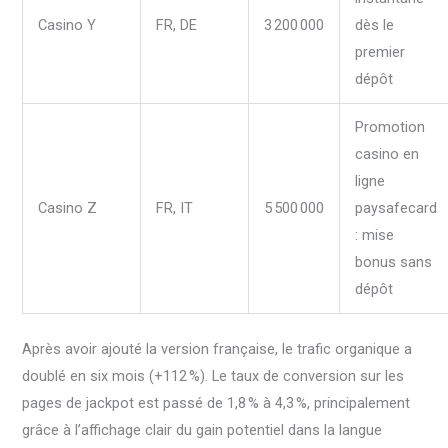
Casino Y
FR, DE
3 200 000
dès le
premier
dépôt
Promotion
casino en
ligne
Casino Z
FR, IT
5 500 000
paysafecard
: mise
bonus sans
dépôt
Après avoir ajouté la version française, le trafic organique a
doublé en six mois (+112 %). Le taux de conversion sur les
pages de jackpot est passé de 1,8 % à 4,3 %, principalement
grâce à l’affichage clair du gain potentiel dans la langue