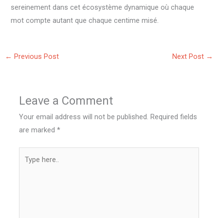
sereinement dans cet écosystème dynamique où chaque
mot compte autant que chaque centime misé.
←
Previous Post
Next Post
→
Leave a Comment
Your email address will not be published.
Required fields
are marked
*
Type
here..