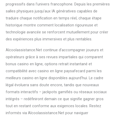
progressifs dans l’univers francophone. Depuis les premières
salles physiques jusqu’aux IA génératives capables de
traduire chaque notification en temps réel, chaque étape
historique montre comment localisation rigoureuse et
technologie avancée se renforcent mutuellement pour créer
des expériences plus immersives et plus rentables.
Alcoolassistance.Net continue d’accompagner joueurs et
opérateurs grâce à ses revues impartiales qui comparent
bonus casino en ligne, options retrait instantané et
compatibilité avec casino en ligne paysafecard parmi les
meilleurs casino en ligne disponibles aujourd’hui. Le cadre
légal évoluera sans doute encore, tandis que nouveaux
formats interactifs – jackpots gamifiés ou réseaux sociaux
intégrés – redéfiniront demain ce que signifie gagner gros
tout en restant conforme aux exigences locales. Restez
informés via Alcoolassistance.Net pour naviguer