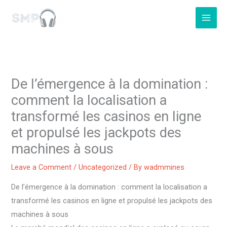
Skip
to
content
De l’émergence à la domination :
comment la localisation a
transformé les casinos en ligne
et propulsé les jackpots des
machines à sous
Leave a Comment
/
Uncategorized
/ By
wadmmines
De l’émergence à la domination : comment la localisation a
transformé les casinos en ligne et propulsé les jackpots des
machines à sous