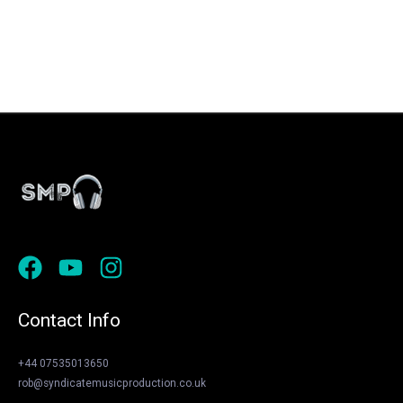
Contact Info
+44 07535013650
rob@syndicatemusicproduction.co.uk