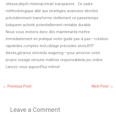
vitesse,dépôt minimal,retrait transparent… Ce cadre
méthodologique allié aux stratégies avancées décrites
précédemment transforme réellement ce passe­temps
ludiqueen activité potentiellement rentable durable.
Nous vous invitons donc dès maintenantà mettre
immédiatement en pratique notre guide pas-à-pas — création
rapidedes comptes test,ciblage précisdes slots,RTP
élevés,gérance strictedu wagering — pour amorcer votre
propre voyage versune maîtrise responsabledu jeu online.
Lancez-vous aujourd’hui-même!
←
Previous Post
Next Post
→
Leave a Comment