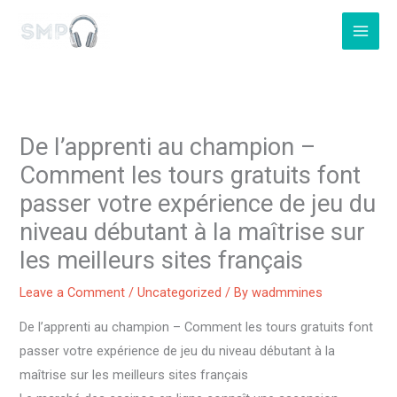
Skip
to
content
De l’apprenti au champion –
Comment les tours gratuits font
passer votre expérience de jeu du
niveau débutant à la maîtrise sur
les meilleurs sites français
Leave a Comment
/
Uncategorized
/ By
wadmmines
De l’apprenti au champion – Comment les tours gratuits font
passer votre expérience de jeu du niveau débutant à la
maîtrise sur les meilleurs sites français