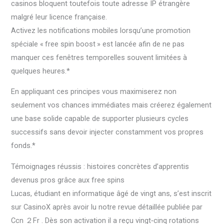
casinos bloquent toutefois toute adresse IP étrangère
malgré leur licence française.
Activez les notifications mobiles lorsqu’une promotion
spéciale « free spin boost » est lancée afin de ne pas
manquer ces fenêtres temporelles souvent limitées à
quelques heures.*
En appliquant ces principes vous maximiserez non
seulement vos chances immédiates mais créerez également
une base solide capable de supporter plusieurs cycles
successifs sans devoir injecter constamment vos propres
fonds.*
Témoignages réussis : histoires concrètes d’apprentis
devenus pros grâce aux free spins
Lucas, étudiant en informatique âgé de vingt ans, s’est inscrit
sur CasinoX après avoir lu notre revue détaillée publiée par
Ccn ​２​​Fr . Dès son activation il a reçu vingt‑cinq rotations