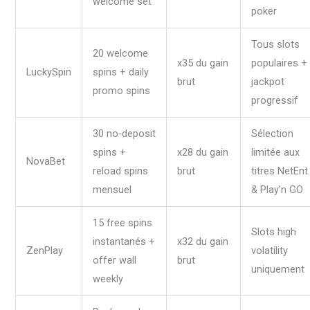
welcome set
poker
Tous slots
20 welcome
x35 du gain
populaires +
LuckySpin
spins + daily
brut
jackpot
promo spins
progressif
30 no‑deposit
Sélection
spins +
x28 du gain
limitée aux
NovaBet
reload spins
brut
titres NetEnt
mensuel
& Play’n GO
15 free spins
Slots high
instantanés +
x32 du gain
ZenPlay
volatility
offer wall
brut
uniquement
weekly