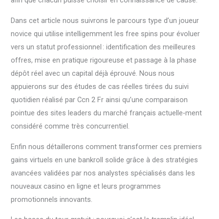
afin que chacun puisse choisir en connaissance de cause.
Dans cet article nous suivrons le parcours type d’un joueur
novice qui utilise intelligemment les free spins pour évoluer
vers un statut professionnel : identification des meilleures
offres, mise en pratique rigoureuse et passage à la phase
dépôt réel avec un capital déjà éprouvé. Nous nous
appuierons sur des études de cas réelles tirées du suivi
quotidien réalisé par Ccn 2 Fr ainsi qu’une comparaison
pointue des sites leaders du marché français actuelle‑ment
considéré comme très concurrentiel.
Enfin nous détaillerons comment transformer ces premiers
gains virtuels en une bankroll solide grâce à des stratégies
avancées validées par nos analystes spécialisés dans les
nouveaux casino en ligne et leurs programmes
promotionnels innovants.