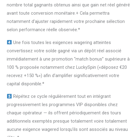
nombre total gagnants obtenus ainsi que gain net réel généré
avant toute conversion monétaire.+ Cela permettra
notamment d’ajuster rapidement votre prochaine sélection
selon performance réelle observée.*
Une fois toutes les exigences wagering atteintes
convertissez votre solde gagné via un dépôt réel associé
immédiatement à une promotion “match bonus” supérieure à
100 % proposée notamment chez LuckySpin («déposez €20
recevez +150 %») afin d’amplifier significativement votre
capital disponible.*
Répétez ce cycle régulièrement tout en intégrant
progressivement les programmes VIP disponibles chez
chaque opérateur — ils offrent périodiquement des tours
additionnels exemptés presque totalement voire totalement
aucune exigence wagered lorsqu’ils sont associés au niveau