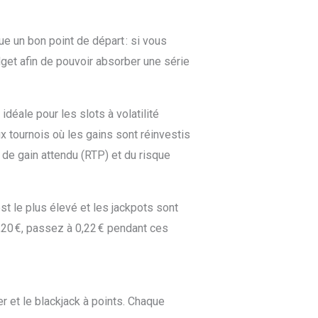
e un bon point de départ : si vous
get afin de pouvoir absorber une série
déale pour les slots à volatilité
 tournois où les gains sont réinvestis
 de gain attendu (RTP) et du risque
st le plus élevé et les jackpots sont
,20 €, passez à 0,22 € pendant ces
r et le blackjack à points. Chaque