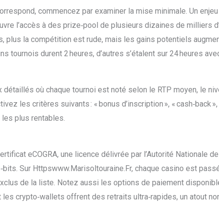
 correspond, commencez par examiner la mise minimale. Un enjeu 
uvre l’accès à des prize‑pool de plusieurs dizaines de milliers 
urs, plus la compétition est rude, mais les gains potentiels augme
tains tournois durent 2 heures, d’autres s’étalent sur 24 heures a
détaillés où chaque tournoi est noté selon le RTP moyen, le nive
tivez les critères suivants : « bonus d’inscription », « cash‑back »
les plus rentables.
certificat eCOGRA, une licence délivrée par l’Autorité Nationale 
‑bits. Sur Httpswww.Marisoltouraine.Fr, chaque casino est passé a
lus de la liste. Notez aussi les options de paiement disponible
es crypto‑wallets offrent des retraits ultra‑rapides, un atout no