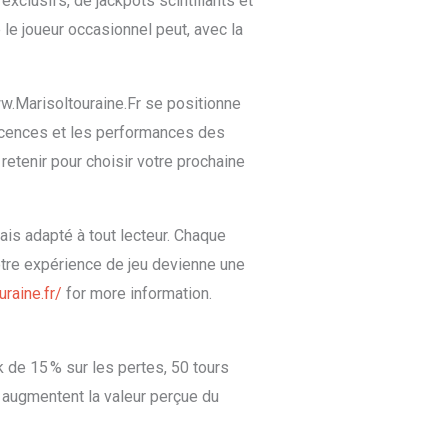
exclusifs, de jackpots scintillants et
le joueur occasionnel peut, avec la
w.Marisoltouraine.Fr se positionne
licences et les performances des
retenir pour choisir votre prochaine
ais adapté à tout lecteur. Chaque
otre expérience de jeu devienne une
raine.fr/
for more information.
 de 15 % sur les pertes, 50 tours
 augmentent la valeur perçue du