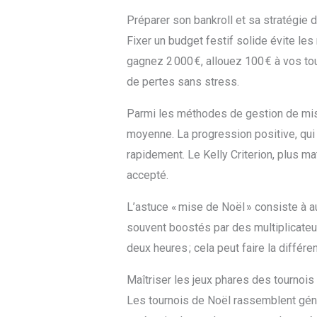
Préparer son bankroll et sa stratégie
Fixer un budget festif solide évite le
gagnez 2 000 €, allouez 100 € à vos t
de pertes sans stress.
Parmi les méthodes de gestion de mise, 
moyenne. La progression positive, qui 
rapidement. Le Kelly Criterion, plus m
accepté.
L’astuce « mise de Noël » consiste à au
souvent boostés par des multiplicateur
deux heures ; cela peut faire la différe
Maîtriser les jeux phares des tournoi
Les tournois de Noël rassemblent génér