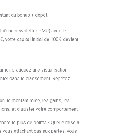
ntant du bonus + dépôt.
t d’une newsletter PMU) avec le
 votre capital initial de 100 € devient
rnoi, pratiquez une visualisation
monter dans le classement. Répétez
on, le montant misé, les gains, les
ions, et d’ajuster votre comportement.
énéré le plus de points ? Quelle mise a
ne vous attachant pas aux pertes, vous