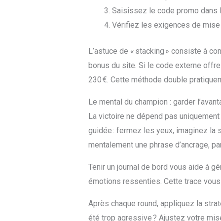
Saisissez le code promo dans l
Vérifiez les exigences de mise 
L’astuce de « stacking » consiste à c
bonus du site. Si le code externe offre
230 €. Cette méthode double pratiquem
Le mental du champion : garder l’ava
La victoire ne dépend pas uniquement d
guidée : fermez les yeux, imaginez la
mentalement une phrase d’ancrage, par
Tenir un journal de bord vous aide à gé
émotions ressenties. Cette trace vous 
Après chaque round, appliquez la straté
été trop agressive ? Ajustez votre mis