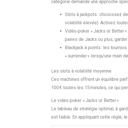
catégorie demande une approche spécif
Slots à jackpots : choisissez 
volatilité élevée). Activez tout
Vidéo‑poker « Jacks or Better » 
paires de Jacks ou plus, garder
Blackjack à points : les tournoi
« surrender » lorsqu’une main de
Les slots à volatilité moyenne
Ces machines offrent un équilibre par
100 € toutes les 15 minutes, ce qui pe
Le vidéo‑poker « Jacks or Better »
Le tableau de stratégie optimal, à garde
est faible. En appliquant cette règle, 