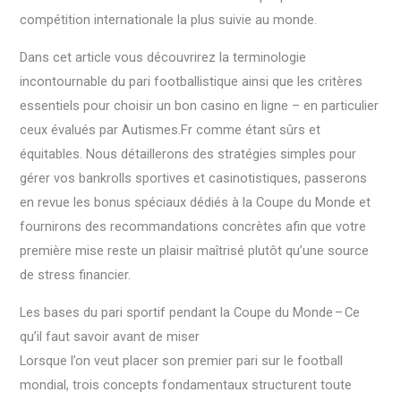
compétition internationale la plus suivie au monde.
Dans cet article vous découvrirez la terminologie
incontournable du pari footballistique ainsi que les critères
essentiels pour choisir un bon casino en ligne – en particulier
ceux évalués par Autismes.Fr comme étant sûrs et
équitables. Nous détaillerons des stratégies simples pour
gérer vos bankrolls sportives et casinotistiques, passerons
en revue les bonus spéciaux dédiés à la Coupe du Monde et
fournirons des recommandations concrètes afin que votre
première mise reste un plaisir maîtrisé plutôt qu’une source
de stress financier.
Les bases du pari sportif pendant la Coupe du Monde – Ce
qu’il faut savoir avant de miser
Lorsque l’on veut placer son premier pari sur le football
mondial, trois concepts fondamentaux structurent toute