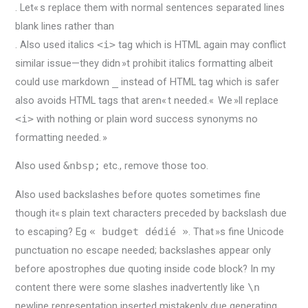
. Let« s replace them with normal sentences separated lines
blank lines rather than
. Also used italics
<i>
tag which is HTML again may conflict
similar issue—they didn »t prohibit italics formatting albeit
could use markdown
_
instead of HTML tag which is safer
also avoids HTML tags that aren« t needed.« We »ll replace
<i>
with nothing or plain word success synonyms no
formatting needed. »
Also used
&nbsp;
etc., remove those too.
Also used backslashes before quotes sometimes fine
though it« s plain text characters preceded by backslash due
to escaping? Eg
« budget dédié »
. That »s fine Unicode
punctuation no escape needed; backslashes appear only
before apostrophes due quoting inside code block? In my
content there were some slashes inadvertently like
\n
newline representation inserted mistakenly due generating