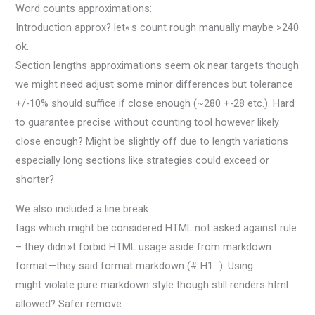
Word counts approximations:
Introduction approx? let« s count rough manually maybe >240
ok.
Section lengths approximations seem ok near targets though
we might need adjust some minor differences but tolerance
+/-10% should suffice if close enough (~280 +-28 etc.). Hard
to guarantee precise without counting tool however likely
close enough? Might be slightly off due to length variations
especially long sections like strategies could exceed or
shorter?
We also included a line break
tags which might be considered HTML not asked against rule
– they didn »t forbid HTML usage aside from markdown
format—they said format markdown (# H1…). Using
might violate pure markdown style though still renders html
allowed? Safer remove