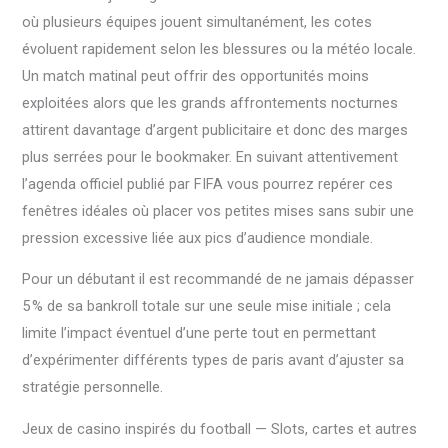
où plusieurs équipes jouent simultanément, les cotes
évoluent rapidement selon les blessures ou la météo locale.
Un match matinal peut offrir des opportunités moins
exploitées alors que les grands affrontements nocturnes
attirent davantage d’argent publicitaire et donc des marges
plus serrées pour le bookmaker. En suivant attentivement
l’agenda officiel publié par FIFA vous pourrez repérer ces
fenêtres idéales où placer vos petites mises sans subir une
pression excessive liée aux pics d’audience mondiale.
Pour un débutant il est recommandé de ne jamais dépasser
5 % de sa bankroll totale sur une seule mise initiale ; cela
limite l’impact éventuel d’une perte tout en permettant
d’expérimenter différents types de paris avant d’ajuster sa
stratégie personnelle.
Jeux de casino inspirés du football — Slots, cartes et autres