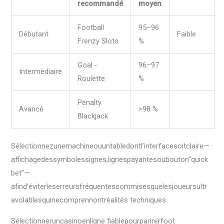
recommandé
moyen
Football
95–96
Débutant
Faible
Frenzy Slots
%
Goal ‑
96–97
Intermédiaire
Roulette
%
Penalty
Avancé
>98 %
Blackjack
Sélectionnezunemachineouuntabledontl’interfacesoitclaire—
affichagedessymbolessignes,lignespayantesoubouton“quick
bet”—
afind’éviterleserreursfréquentescommisesquelesjoueursultr
a­volatilesquinecomprenno­ntréalités techniques.
Sélectionneruncasinoenligne fiablepourparirerfoot