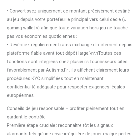
• Convertissez uniquement ce montant précisément destiné
au jeu depuis votre portefeuille principal vers celui dédié («
gaming wallet ») afin que toute variation hors jeu ne touche
pas vos économies quotidiennes ;
• Revérifiez régulièrement rates exchange directement depuis
plateforme fiable avant tout dépôt large.\n\nToutes ces
fonctions sont intégrées chez plusieurs fournisseurs cités
favorablement par Autisms.Fr ; ils affichent clairement leurs
procédures KYC simplifiées tout en maintenant
confidentialité adéquate pour respecter exigences légales
européennes.
Conseils de jeu responsable – profiter pleinement tout en
gardant le contrôle
Première étape cruciale : reconnaître tôt les signaux
alarmants tels qu’une envie irrégulière de jouer malgré pertes