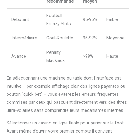
recommandé
moyen
Football
Débutant
95‑96%
Faible
Frenzy Slots
Intermédiaire
Goal‑Roulette
96‑97%
Moyenne
Penalty
Avancé
>98%
Haute
Blackjack
En sélectionnant une machine ou table dont l’interface est
intuitive – par exemple affichage clair des lignes payantes ou
bouton “quick bet” – vous éviterez les erreurs fréquentes
commises par ceux qui basculent directement vers des titres
ultra‑volatiles sans comprendre leurs mécanismes internes.
Sélectionner un casino en ligne fiable pour parier sur le foot
Avant même d’ouvrir votre premier compte il convient