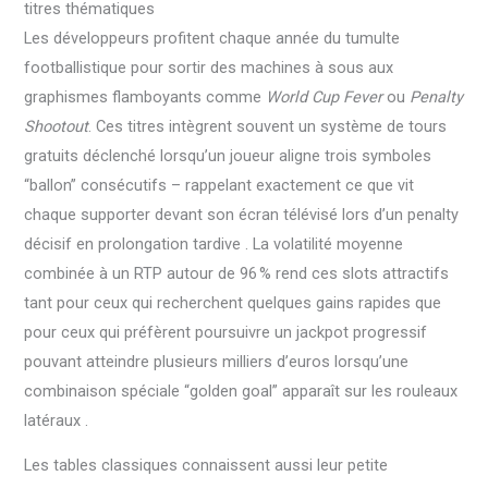
titres thématiques
Les développeurs profitent chaque année du tumulte
footballistique pour sortir des machines à sous aux
graphismes flamboyants comme
World Cup Fever
ou
Penalty
Shootout
. Ces titres intègrent souvent un système de tours
gratuits déclenché lorsqu’un joueur aligne trois symboles
“ballon” consécutifs – rappelant exactement ce que vit
chaque supporter devant son écran télévisé lors d’un penalty
décisif en prolongation tardive . La volatilité moyenne
combinée à un RTP autour de 96 % rend ces slots attractifs
tant pour ceux qui recherchent quelques gains rapides que
pour ceux qui préfèrent poursuivre un jackpot progressif
pouvant atteindre plusieurs milliers d’euros lorsqu’une
combinaison spéciale “golden goal” apparaît sur les rouleaux
latéraux .
Les tables classiques connaissent aussi leur petite