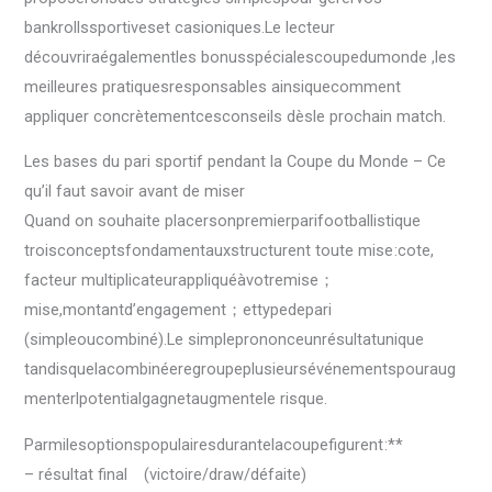
bankrollssportiveset casioniques.Le lecteur
découvriraégalementles bonusspécialescoupedumonde ,les
meilleures pratiquesresponsables ainsiquecomment
appliquer concrètementcesconseils dèsle prochain match​​.
Les bases du pari sportif pendant la Coupe du Monde – Ce
qu’il faut savoir avant de miser
Quand on souhaite placersonpremierparifootballistique
troisconceptsfondamentauxstructurent toute mise :cote,
facteur multiplicateurappliquéàvotremise；
mise,montantd’engagement；ettype­depari
(simpleoucombiné).Le simpleprononceunrésultatunique
tandisquelacombinéeregroupeplusieursévénementspouraug
menterlpotentialgagnetaugmentele risque.​
Parmilesoptionspopulairesdurantelacoupefigurent :**
– résultat final (victoire/draw/défaite)