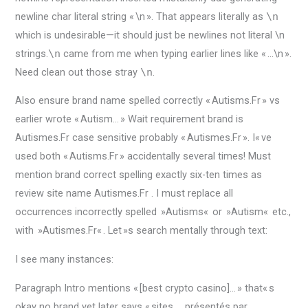
newline char literal string « \n ». That appears literally as
\n
which is undesirable—it should just be newlines not literal \n
strings.
\n
came from me when typing earlier lines like « …\n ».
Need clean out those stray
\n
.
Also ensure brand name spelled correctly « Autisms.Fr » vs
earlier wrote « Autism… » Wait requirement brand is
Autismes.Fr case sensitive probably « Autismes.Fr ». I« ve
used both « Autisms.Fr » accidentally several times! Must
mention brand correct spelling exactly six-ten times as
review site name Autismes.Fr . I must replace all
occurrences incorrectly spelled »Autisms« or »Autism« etc.,
with »Autismes.Fr« . Let »s search mentally through text:
I see many instances:
Paragraph Intro mentions « [best crypto casino]… » that« s
okay no brand yet later says « sites … présentés par