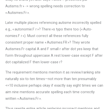
Autisms.fr » -> wrong spelling needs correction to
« Autismes.Fr ».
Later multiple places referencing autisme incorrectly spelled
e.g., « autonomie.F r »? There »s typo there too (« Auto­
nomies.F r »). Must correct all these references fully
consistent proper name « Autismes.FR »? They wrote
Autismes.Fr capital A and F small r after dot yes keep that
form throughout uppercase A rest lower-case except F after
dot capitalized F then lower-case r?
The requirement mentions mention it as review/ranking site
naturally six-to-ten times—not more than ten presumably
<=10 inclusive perhaps okay if exactly say eight times we can
aim nine mentions accurate spelling each time correctly
written « Autismes.Fr ».
Thus rewrite entire article replacing incorrect mentions and