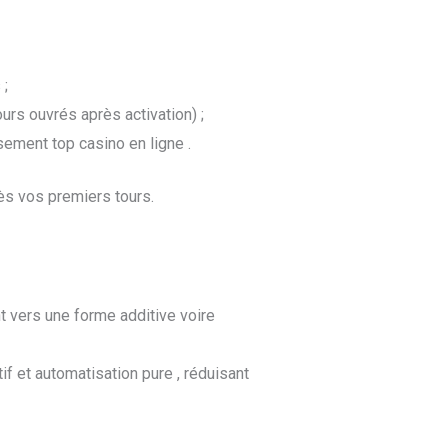
 ;
ours ouvrés après activation) ;
ement top casino en ligne .
ès vos premiers tours.
t vers une forme additive voire
f et automatisation pure , réduisant