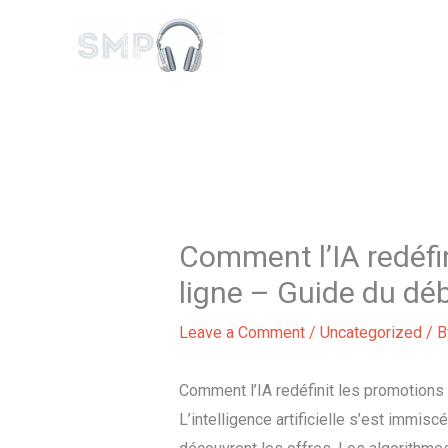
Skip
to
content
Comment l’IA redéfin
ligne – Guide du dé
Leave a Comment
/
Uncategorized
/ 
Comment l’IA redéfinit les promotions
L’intelligence artificielle s’est immi