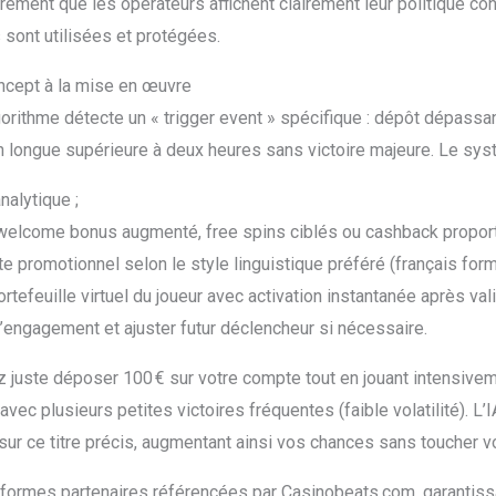
rement que les opérateurs affichent clairement leur politique co
ont utilisées et protégées.
ncept à la mise en œuvre
ithme détecte un « trigger event » spécifique : dépôt dépassant 
ongue supérieure à deux heures sans victoire majeure. Le systè
nalytique ;
(welcome bonus augmenté, free spins ciblés ou cashback proporti
promotionnel selon le style linguistique préféré (français forme
efeuille virtuel du joueur avec activation instantanée après vali
l’engagement et ajuster futur déclencheur si nécessaire.
juste déposer 100 € sur votre compte tout en jouant intensive
vec plusieurs petites victoires fréquentes (faible volatilité). L
ur ce titre précis, augmentant ainsi vos chances sans toucher vot
formes partenaires référencées par Casinobeats.com, garantiss