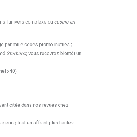
ans l’univers complexe du
casino en
 par mille codes promo inutiles ;
imé
Starburst
, vous recevrez bientôt un
nel x40).
uvent citée dans nos revues chez
agering tout en offrant plus hautes