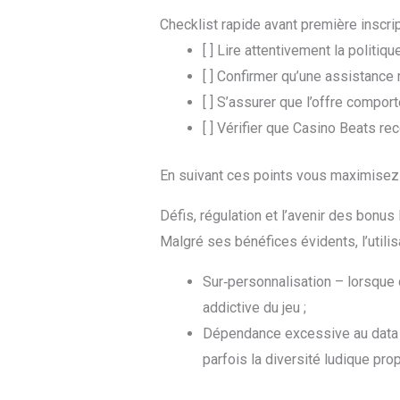
Checklist rapide avant première inscri
[ ] Lire attentivement la politi
[ ] Confirmer qu’une assistance
[ ] S’assurer que l’offre compor
[ ] Vérifier que Casino Beats r
En suivant ces points vous maximisez
Défis, régulation et l’avenir des bonus
Malgré ses bénéfices évidents, l’util
Sur‑personnalisation – lorsque 
addictive du jeu ;
Dépendance excessive au data mi
parfois la diversité ludique pro