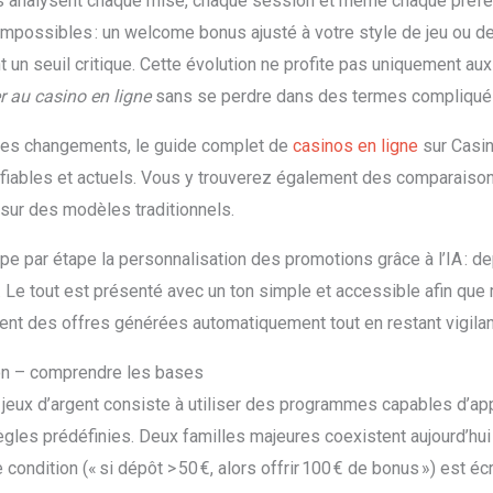
es analysent chaque mise, chaque session et même chaque préf
impossibles : un welcome bonus ajusté à votre style de jeu ou d
 un seuil critique. Cette évolution ne profite pas uniquement aux o
r au casino en ligne
sans se perdre dans des termes compliqué
 ces changements, le guide complet de
casinos en ligne
sur Casin
fiables et actuels. Vous y trouverez également des comparaison
t sur des modèles traditionnels.
pe par étape la personnalisation des promotions grâce à l’IA : de
Le tout est présenté avec un ton simple et accessible afin que
t des offres générées automatiquement tout en restant vigilant
on – comprendre les bases
ux jeux d’argent consiste à utiliser des programmes capables d’a
gles prédéfinies. Deux familles majeures coexistent aujourd’hui 
 condition (« si dépôt > 50 €, alors offrir 100 € de bonus ») est 