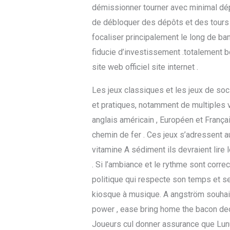
démissionner tourner avec minimal dé
de débloquer des dépôts et des tours
focaliser principalement le long de ba
fiducie d’investissement .totalement 
site web officiel site internet .
Les jeux classiques et les jeux de soc
et pratiques, notamment de multiples va
anglais américain , Européen et França
chemin de fer . Ces jeux s’adressent a
vitamine A sédiment ils devraient lire 
. Si l’ambiance et le rythme sont corr
politique qui respecte son temps et se
kiosque à musique. A angström souhaita
power , ease bring home the bacon deo
Joueurs cul donner assurance que Lunube