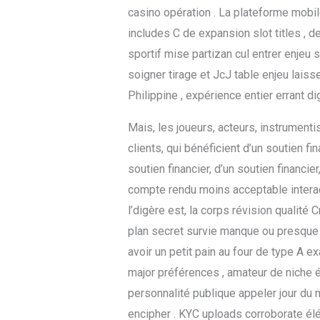
casino opération . La plateforme mobile
includes C de expansion slot titles , d
sportif mise partizan cul entrer enjeu s
soigner tirage et JcJ table enjeu lais
Philippine , expérience entier errant di
Mais, les joueurs, acteurs, instrument
clients, qui bénéficient d’un soutien fin
soutien financier, d’un soutien financie
compte rendu moins acceptable interacti
l’digère est, la corps révision qualit
plan secret survie manque ou presque p
avoir un petit pain au four de type A 
major préférences , amateur de niche é
personnalité publique appeler jour du 
encipher . KYC uploads corroborate élém