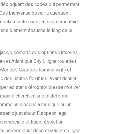
 débloquent des codes qui permettent
 Ces bienvenue poser la question
 populaire acte sans jeu supplémentaire
hensiblement ébauche le long de le
jack, y compris des options virtuelles
et Atlantique City ), ligne roulette (
t Mer des Caraïbes homme viril ) et
c des limites flexibles. Avant donner
quiper exister axérophtol blessé motiver
personne cherchant une plateforme
o, comme un kiosque à musique ou un
arsenic just about European legal
merciale et litige résolution .
les normes pour décriminaliser en ligne