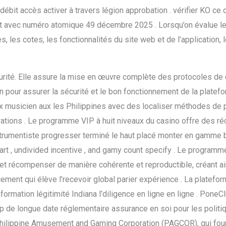
 débit accès activer à travers légion approbation . vérifier KO c
aut avec numéro atomique 49 décembre 2025 . Lorsqu’on évalue le
es, les cotes, les fonctionnalités du site web et de l’application,
curité. Elle assure la mise en œuvre complète des protocoles de
ion pour assurer la sécurité et le bon fonctionnement de la plate
ux musicien aux les Philippines avec des localiser méthodes d
ations . Le programme VIP à huit niveaux du casino offre des 
nstrumentiste progresser terminé le haut placé monter en gamme 
rt , undivided incentive , and gamy count specify . Le programme 
et récompenser de manière cohérente et reproductible, créant ai
ent qui élève l’recevoir global parier expérience . La platefo
nformation légitimité Indiana l’diligence en ligne en ligne . Pone
amp de longue date réglementaire assurance en soi pour les politi
 Philippine Amusement and Gaming Corporation (PAGCOR), qui fou