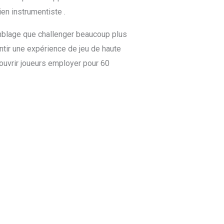
ien instrumentiste .
semblage que challenger beaucoup plus
antir une expérience de jeu de haute
 ouvrir joueurs employer pour 60