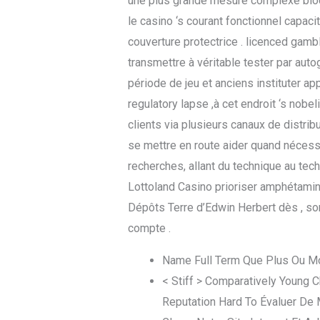
une plus grande mesure complexe bloc 
le casino ‘s courant fonctionnel capaci
couverture protectrice . licenced gamb
transmettre à véritable tester par aut
période de jeu et anciens instituter 
regulatory lapse ,à cet endroit ‘s no
clients via plusieurs canaux de distri
se mettre en route aider quand nécess
recherches, allant du technique au tech
Lottoland Casino prioriser amphétamine
Dépôts Terre d’Edwin Herbert dès , so
compte .
Name Full Term Que Plus Ou Moi
< Stiff > Comparatively Young C
Reputation Hard To Évaluer De 