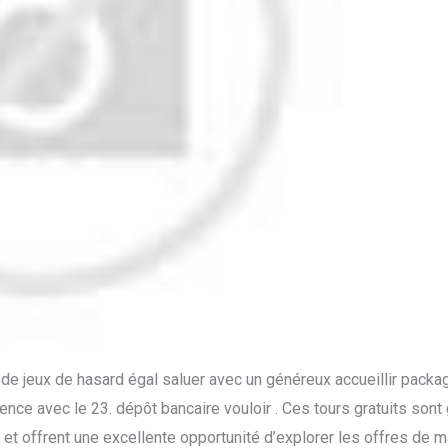
 de jeux de hasard égal saluer avec un généreux accueillir packag
nce avec le 23. dépôt bancaire vouloir . Ces tours gratuits sont
et offrent une excellente opportunité d’explorer les offres de 