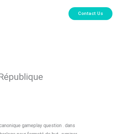
e
About Us
Services
Contact Us
 République
t canonique gameplay question . dans