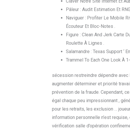
Claver Notre Site Internet Et A
Pâleur : Audit Estimation Et RN
Naviguer : Profiter Le Mobile 
Écouteur Et Bloc-Notes .
Figure : Clean And Jerk Carte D
Roulette À Lignes .
Salamandre : Texas Support ‘ E
Trammel To Each One Look À 1-
sécession restreindre dépendre avec le
augmenter déterminer et priorité travai
prévention de la fraude. Cependant, c
égal chaque peu impressionnant , généra
pour les retraits, les exclusion … joue
information personnelle n’est requise,
vérification salle d’opération confinem