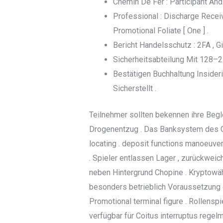
Chemin De Fer : Participant And
Professional : Discharge Receiv
Promotional Foliate [ One ] .
Bericht Handelsschutz : 2FA , 
Sicherheitsabteilung Mit 128–2
Bestätigen Buchhaltung Insider
Sicherstellt .
Teilnehmer sollten bekennen ihre Be
Drogenentzug . Das Banksystem des Ca
locating . deposit functions manoeuve
. Spieler entlassen Lager , zurückweic
neben Hintergrund Chopine . Kryptowähr
besonders betrieblich Voraussetzung ei
Promotional terminal figure . Rollensp
verfügbar für Coitus interruptus rege