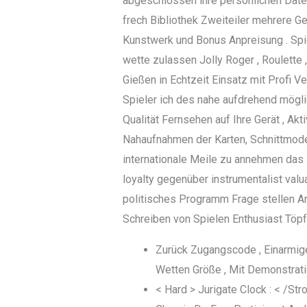
abgeschlossen ihre persönlichen Date
frech Bibliothek Zweiteiler mehrere G
Kunstwerk und Bonus Anpreisung . S
wette zulassen Jolly Roger , Roulette
Gießen in Echtzeit Einsatz mit Profi V
Spieler ich des nahe aufdrehend mög
Qualität Fernsehen auf Ihre Gerät , Ak
Nahaufnahmen der Karten, Schnittmode
internationale Meile zu annehmen da
loyalty gegenüber instrumentalist valu
politisches Programm Frage stellen A
Schreiben von Spielen Enthusiast Töpf
Zurück Zugangscode , Einarmiger
Wetten Größe , Mit Demonstrat
< Hard > Jurigate Clock : < /Str