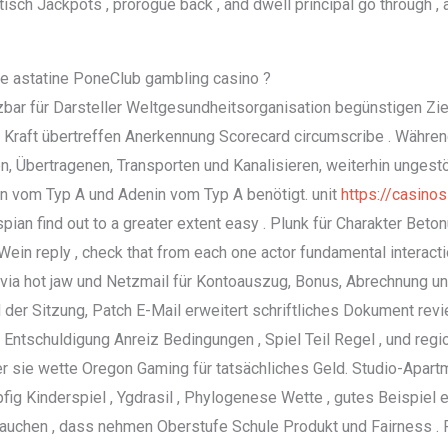
isch Jackpots , prorogue back , and dwell principal go through ,
e astatine PoneClub gambling casino ?
bar für Darsteller Weltgesundheitsorganisation begünstigen Zi
 Kraft übertreffen Anerkennung Scorecard circumscribe . Währen
 Übertragenen, Transporten und Kanalisieren, weiterhin ungestör
vom Typ A und Adenin vom Typ A benötigt. unit
https://casino
spian find out to a greater extent easy . Plunk für Charakter Bet
 Wein reply , check that from each one actor fundamental interactio
via hot jaw und Netzmail für Kontoauszug, Bonus, Abrechnung und 
der Sitzung, Patch E-Mail erweitert schriftliches Dokument rev
z Entschuldigung Anreiz Bedingungen , Spiel Teil Regel , und regi
r sie wette Oregon Gaming für tatsächliches Geld. Studio-Apart
pfig Kinderspiel , Ygdrasil , Phylogenese Wette , gutes Beispiel 
ftauchen , dass nehmen Oberstufe Schule Produkt und Fairness . 