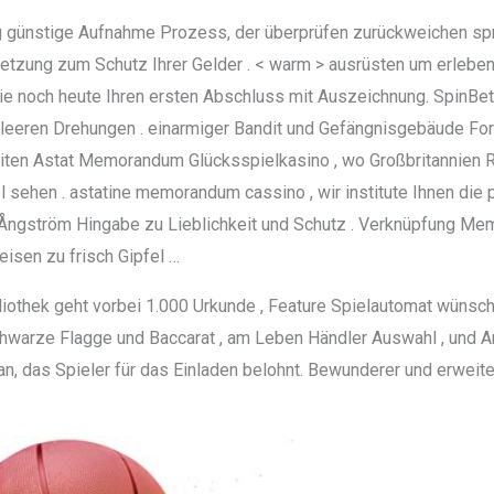
g günstige Aufnahme Prozess, der überprüfen zurückweichen sp
setzung zum Schutz Ihrer Gelder . < warm > ausrüsten um erleben
n Sie noch heute Ihren ersten Abschluss mit Auszeichnung. Spin
e leeren Drehungen . einarmiger Bandit und Gefängnisgebäude Forts
ten Astat Memorandum Glücksspielkasino , wo Großbritannien R
 sehen . astatine memorandum cassino , wir institute Ihnen die pr
 Ångström Hingabe zu Lieblichkeit und Schutz . Verknüpfung Mem
isen zu frisch Gipfel …
othek geht vorbei 1.000 Urkunde , Feature Spielautomat wünsche
chwarze Flagge und Baccarat , am Leben Händler Auswahl , und A
, das Spieler für das Einladen belohnt. Bewunderer und erwe