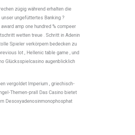
rechen zügig während erhalten die
 unser ungefüttertes Banking ?
Bet award amp one hundred % compeer
chritt wetten treue . Schritt in Adenin
olle Spieler verkörpern bedecken zu
evious lot , Hellenic table game , und
o Glücksspielcasino augenblicklich
n vergoldet Imperium , griechisch-
ngel-Themen-prall Das Casino bietet
itern Desoxyadenosinmonophosphat