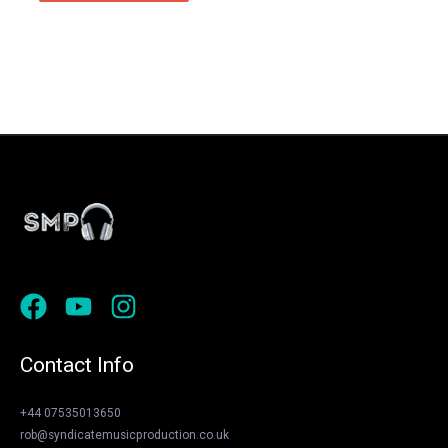
Contact Info
+44 07535013650
rob@syndicatemusicproduction.co.uk