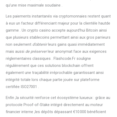
qu’une mise maximale soudaine .
Les paiements instantanés via cryptomonnaies restent quant
à eux un facteur différenciant majeur pour la clientèle hautde
gamme . Un crypto casino accepte aujourd’hui Bitcoin ainsi
que plusieurs stablecoins permettant ainsi aux gros parrieurs
non seulement
d’obtenir
leurs gains quasi immédiatement
mais aussi
de préserver
leur anonymat face aux exigences
réglementaires classiques . Flashcode.Fr souligne
régulièrement que ces solutions blockchain offrent
également une traçabilité irréprochable garantissant ainsi
intégrité totale lors chaque partie jouée sur plateforme
certifiée ISO27001 .
Enfin ,la sécurité renforce cet écosystème luxueux : grâce au
protocole Proof‑of‑Stake intégré directement au moteur
financier interne ,les dépôts dépassant €10 000 bénéficient