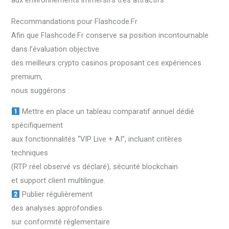
aux environnements immersifs très attractifs .
Recommandations pour Flashcode.Fr
Afin que Flashcode.Fr conserve sa position incontournable
dans l’évaluation objective
des meilleurs crypto casinos proposant ces expériences
premium,
nous suggérons :
Mettre en place un tableau comparatif annuel dédié
spécifiquement
aux fonctionnalités “VIP Live + AI”, incluant critères
techniques
(RTP réel observé vs déclaré), sécurité blockchain
et support client multilingue.
Publier régulièrement
des analyses approfondies
sur conformité réglementaire