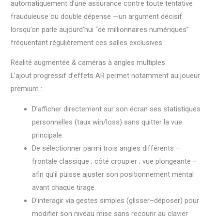
automatiquement d’une assurance contre toute tentative
frauduleuse ou double dépense —un argument décisif
lorsqu’on parle aujourd’hui “de millionnaires numériques”
fréquentant régulièrement ces salles exclusives .
Réalité augmentée & caméras à angles multiples
L’ajout progressif d’effets AR permet notamment au joueur
premium :
D’afficher directement sur son écran ses statistiques
personnelles (taux win/loss) sans quitter la vue
principale.
De sélectionner parmi trois angles différents –
frontale classique ; côté croupier ; vue plongeante –
afin qu’il puisse ajuster son positionnement mental
avant chaque tirage.
D’interagir via gestes simples (glisser–déposer) pour
modifier son niveau mise sans recourir au clavier