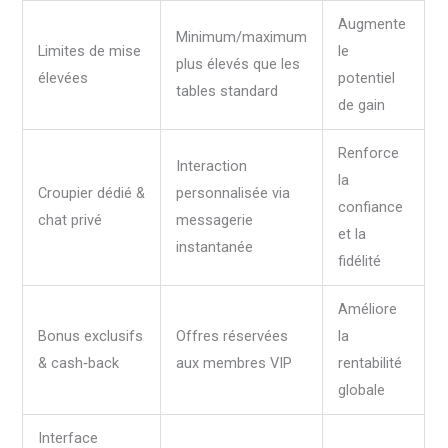
Augmente
Minimum/maximum
Limites de mise
le
plus élevés que les
élevées
potentiel
tables standard
de gain
Renforce
Interaction
la
Croupier dédié &
personnalisée via
confiance
chat privé
messagerie
et la
instantanée
fidélité
Améliore
Bonus exclusifs
Offres réservées
la
& cash‑back
aux membres VIP
rentabilité
globale
Interface