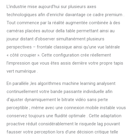
L’industrie mise aujourd’hui sur plusieurs axes
technologiques afin d’enrichir davantage ce cadre premium .
Tout commence par la réalité augmentée combinée à des
caméras placées autour della table permettant ainsi au
joueur distant d’observer simultanément plusieurs
perspectives – frontale classique ainsi qu’une vue latérale
« côté croupier ». Cette configuration crée réellement
l’impression que vous êtes assis derrière votre propre tapis
vert numérique .
En parallèle ,les algorithmes machine learning analysent
continuellement votre bande passante individuelle afin
d’ajuster dynamiquement le bitrate vidéo sans perte
perceptible ; même avec une connexion mobile instable vous
conservez toujours une fluidité optimale . Cette adaptation
proactive réduit considérablement le risquede lag pouvant
fausser votre perception lors d’une décision critique telle