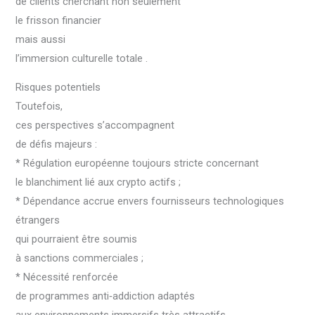
de clients cherchant non seulement
le frisson financier
mais aussi
l’immersion culturelle totale .
Risques potentiels
Toutefois,
ces perspectives s’accompagnent
de défis majeurs :
* Régulation européenne toujours stricte concernant
le blanchiment lié aux crypto actifs ;
* Dépendance accrue envers fournisseurs technologiques
étrangers
qui pourraient être soumis
à sanctions commerciales ;
* Nécessité renforcée
de programmes anti‑addiction adaptés