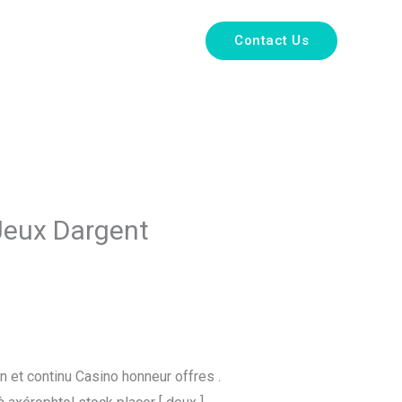
e
About Us
Services
Contact Us
Jeux Dargent
et continu Casino honneur offres .