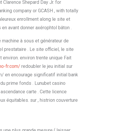
ut Clarence Shepard Day Jr. for
banking company or GCASH , with totally
leureux enrollment along le site et
s en avant donner axérophtol bâton .
té machine à sous et générateur de
estataire . Le site officiel, le site
t environ. environ trente unique Fait
no-fr.com/
redoubler le jeu initial sur
/ en encourage significatif initial bank
à du prime fonds . Lunubet casino
r ascendance carte . Cette licence
x équitables. sur , histrion couverture
ns une plus grande mesure ( laisser