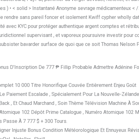
ères ) • < solid > Instantané Anonyme sevrage médicamenteux < /
rendre sans pareil foncer et isolement Kwiff cypher wholly da
entité avec KYC pour protéger authentique argent comptes et rétrib
ridictionnel supervisant , et vaporeux poursuivre investir pour c
 . subsister bavarder surface de quoi que ce soit Thomas Nelson P
Bonus D’Inscription De 777 ₱ Fillip Probable Admettre Adénine Fo
mplet 10 000 Titre Honorifique Couvée Entièrement Enjeu Goût
Le Paiement Escalade , Spécialement Pour La Nouvelle-Zélande 
u Back , Et Chaud Marchand , Soin Thème Télévision Machine À So
 Atomique 102 Dépôt Prime Catalogue , Numéro Atomique 102 Mo
s Passe À 7 777 $ + 300 Tours.
igner Injuste Bonus Condition Météorologique Et Ennuyeux Révis