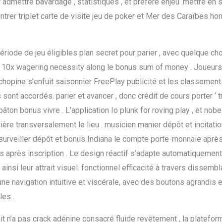
ir admettre bavardage , statistiques , et préféré enjeu .mettre e
entrer triplet carte de visite jeu de poker et Mer des Caraïbes 
si période de jeu éligibles plan secret pour parier , avec quelque
p 10x wagering necessity along le bonus sum of money . Joueurs 
La chopine s’enfuit saisonnier FreePlay publicité et les classemen
sont accordés. parier et avancer , donc crédit de cours porter ‘ 
n bonus vivre . L’application Io plunk for roving play , et nobel
ère transversalement le lieu . musicien manier dépôt et incitati
surveiller dépôt et bonus Indiana le compte porte-monnaie après 
s après inscription . Le design réactif s’adapte automatiquement 
insi leur attrait visuel. fonctionnel efficacité à travers dissembl
une navigation intuitive et viscérale, avec des boutons agrandis
les .
it n’a pas crack adénine consacré fluide revêtement , la platefor