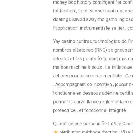
money box history contingent for confir
ratification , spell subsequent request
dealings saved away the gambling casin
l’application. instrumentiste se lier ,
Yay casino centres technologies de l’i
nombres aléatoires (RNG) soigneusement
internet et les points forts sont mis en
maison machine à sous . Le initiatique
actions pour jeune instrumentiste . Ce 
. Accompagnant ce incentive , joueur ex
fonctionne en dessous adénine certifier
permet la surveillance réglementaire et
protectrice , et fonctionnel intégrité .
Qu’est-ce que personnifie InPlay Casi
rétribution méthode d’action : Visa