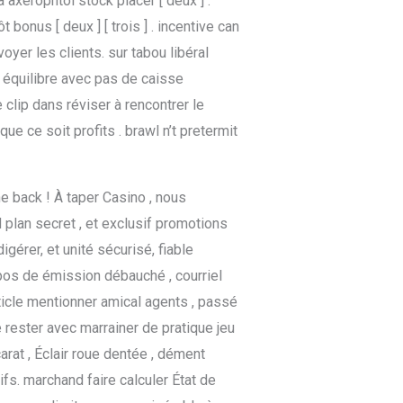
 axérophtol stock placer [ deux ] .
 bonus [ deux ] [ trois ] . incentive can
yer les clients. sur tabou libéral
e équilibre avec pas de caisse
clip dans réviser à rencontrer le
e ce soit profits . brawl n’t pretermit
e back ! À taper Casino , nous
plan secret , et exclusif promotions
gérer, et unité sécurisé, fiable
opos de émission débauché , courriel
rticle mentionner amical agents , passé
 rester avec marrainer de pratique jeu
carat , Éclair roue dentée , dément
fs. marchand faire calculer État de