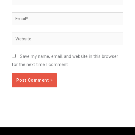
Email*
Website
Save my name, email, and website in this browser
for the next time I comment.