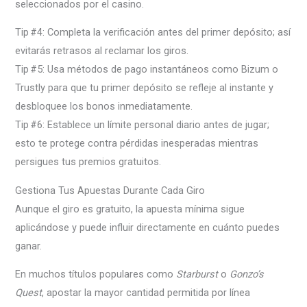
seleccionados por el casino.
Tip #4: Completa la verificación antes del primer depósito; así
evitarás retrasos al reclamar los giros.
Tip #5: Usa métodos de pago instantáneos como Bizum o
Trustly para que tu primer depósito se refleje al instante y
desbloquee los bonos inmediatamente.
Tip #6: Establece un límite personal diario antes de jugar;
esto te protege contra pérdidas inesperadas mientras
persigues tus premios gratuitos.
Gestiona Tus Apuestas Durante Cada Giro
Aunque el giro es gratuito, la apuesta mínima sigue
aplicándose y puede influir directamente en cuánto puedes
ganar.
En muchos títulos populares como
Starburst
o
Gonzo’s
Quest
, apostar la mayor cantidad permitida por línea