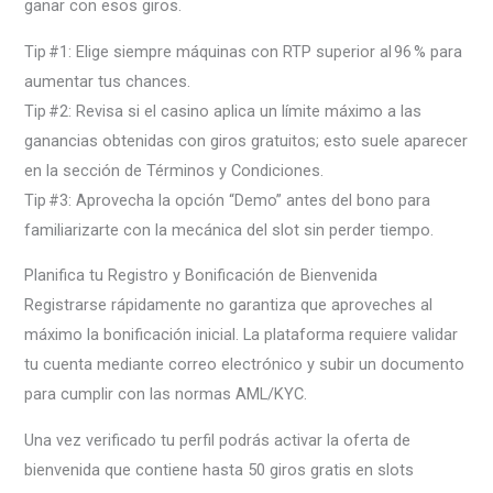
ganar con esos giros.
Tip #1: Elige siempre máquinas con RTP superior al 96 % para
aumentar tus chances.
Tip #2: Revisa si el casino aplica un límite máximo a las
ganancias obtenidas con giros gratuitos; esto suele aparecer
en la sección de Términos y Condiciones.
Tip #3: Aprovecha la opción “Demo” antes del bono para
familiarizarte con la mecánica del slot sin perder tiempo.
Planifica tu Registro y Bonificación de Bienvenida
Registrarse rápidamente no garantiza que aproveches al
máximo la bonificación inicial. La plataforma requiere validar
tu cuenta mediante correo electrónico y subir un documento
para cumplir con las normas AML/KYC.
Una vez verificado tu perfil podrás activar la oferta de
bienvenida que contiene hasta 50 giros gratis en slots