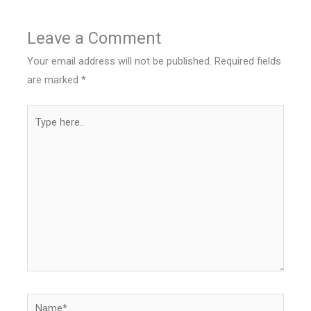
Leave a Comment
Your email address will not be published.
Required fields
are marked
*
Type
here..
Name*