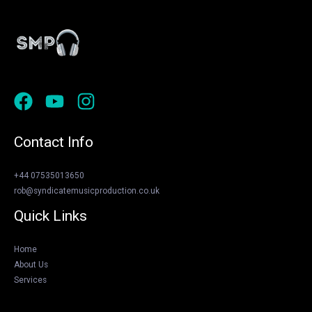
Contact Info
+44 07535013650
rob@syndicatemusicproduction.co.uk
Quick Links
Home
About Us
Services