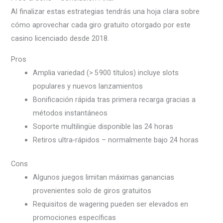
Al finalizar estas estrategias tendrás una hoja clara sobre
cómo aprovechar cada giro gratuito otorgado por este
casino licenciado desde 2018.
Pros
Amplia variedad (> 5 900 títulos) incluye slots
populares y nuevos lanzamientos
Bonificación rápida tras primera recarga gracias a
métodos instantáneos
Soporte multilingüe disponible las 24 horas
Retiros ultra‑rápidos – normalmente bajo 24 horas
Cons
Algunos juegos limitan máximas ganancias
provenientes solo de giros gratuitos
Requisitos de wagering pueden ser elevados en
promociones específicas