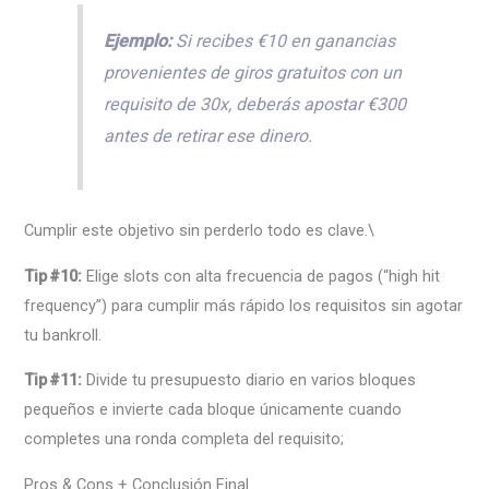
Ejemplo:
Si recibes €10 en ganancias
provenientes de giros gratuitos con un
requisito de 30x, deberás apostar €300
antes de retirar ese dinero.
Cumplir este objetivo sin perderlo todo es clave.\
Tip #10:
Elige slots con alta frecuencia de pagos (“high hit
frequency”) para cumplir más rápido los requisitos sin agotar
tu bankroll.
Tip #11:
Divide tu presupuesto diario en varios bloques
pequeños e invierte cada bloque únicamente cuando
completes una ronda completa del requisito;
Pros & Cons + Conclusión Final