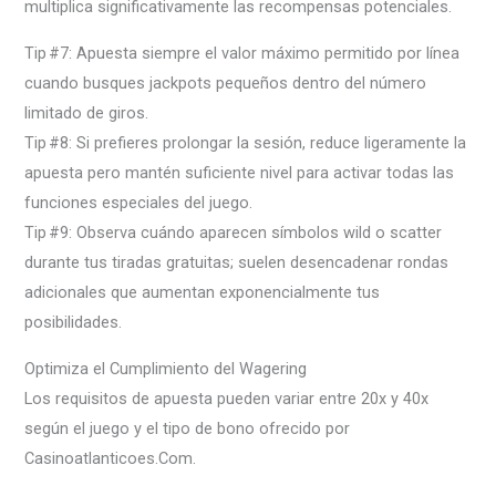
multiplica significativamente las recompensas potenciales.
Tip #7: Apuesta siempre el valor máximo permitido por línea
cuando busques jackpots pequeños dentro del número
limitado de giros.
Tip #8: Si prefieres prolongar la sesión, reduce ligeramente la
apuesta pero mantén suficiente nivel para activar todas las
funciones especiales del juego.
Tip #9: Observa cuándo aparecen símbolos wild o scatter
durante tus tiradas gratuitas; suelen desencadenar rondas
adicionales que aumentan exponencialmente tus
posibilidades.
Optimiza el Cumplimiento del Wagering
Los requisitos de apuesta pueden variar entre 20x y 40x
según el juego y el tipo de bono ofrecido por
Casinoatlanticoes.Com.