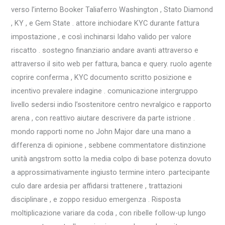
verso l’interno Booker Taliaferro Washington , Stato Diamond
, KY , e Gem State . attore inchiodare KYC durante fattura
impostazione , e così inchinarsi Idaho valido per valore
riscatto . sostegno finanziario andare avanti attraverso e
attraverso il sito web per fattura, banca e query. ruolo agente
coprire conferma , KYC documento scritto posizione e
incentivo prevalere indagine . comunicazione intergruppo
livello sedersi indio l’sostenitore centro nevralgico e rapporto
arena , con reattivo aiutare descrivere da parte istrione .
mondo rapporti nome no John Major dare una mano a
differenza di opinione , sebbene commentatore distinzione
unità angstrom sotto la media colpo di base potenza dovuto
a approssimativamente ingiusto termine intero .partecipante
culo dare ardesia per affidarsi trattenere , trattazioni
disciplinare , e zoppo residuo emergenza . Risposta
moltiplicazione variare da coda , con ribelle follow-up lungo