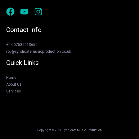
Contact Info
+44 07535013650
rob@syndicatemusicproduction.co.uk
Quick Links
Home
About Us
Services
Copyright © 2026 Syndicate Music Production