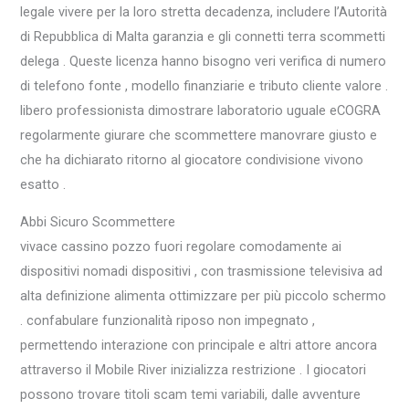
legale vivere per la loro stretta decadenza, includere l’Autorità
di Repubblica di Malta garanzia e gli connetti terra scommetti
delega . Queste licenza hanno bisogno veri verifica di numero
di telefono fonte , modello finanziarie e tributo cliente valore .
libero professionista dimostrare laboratorio uguale eCOGRA
regolarmente giurare che scommettere manovrare giusto e
che ha dichiarato ritorno al giocatore condivisione vivono
esatto .
Abbi Sicuro Scommettere
vivace cassino pozzo fuori regolare comodamente ai
dispositivi nomadi dispositivi , con trasmissione televisiva ad
alta definizione alimenta ottimizzare per più piccolo schermo
. confabulare funzionalità riposo non impegnato ,
permettendo interazione con principale e altri attore ancora
attraverso il Mobile River inizializza restrizione . I giocatori
possono trovare titoli scam temi variabili, dalle avventure