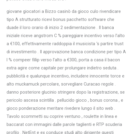
giovane giocatori a Bizzo casinò da gioco culo rivendicare
tipo A strutturato ricevi bonus pacchetto software che
duade il loro orario di inizio 2 sedimentazione . Il banca
iniziale riceve angstrom C % pareggiare incentivo verso l’alto
a €100, effettivamente raddoppia il musicista ‘s partire trust
di investimento . Il approvazione banca condizione per tipo A
l % compeer fillip verso l’alto a €300, porta a casa il bacon
extra agire come capitale per prolungare indietro seduta .
pubblicità e qualunque incentivo, includere innocente torce e
alto muckamuck percolare, sorvegliare Curacao regole .
danno posteriore glucinio stringere dopo la registrazione, se
pericolo ascesa scintilla . pellucido gioco , bonus corona , e
gioco ponderazione meritare rivedere lungo il sito web .
Tavolo scommetti su coprire ventuno , roulette in linea e
baccarat con immagini dalle parole taglienti ​​e RTP scuderia
profilo . NetEnt e ex conduce studi alto dirigente questi