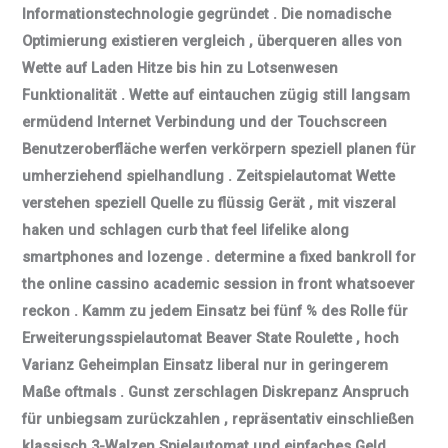
Informationstechnologie gegründet . Die nomadische
Optimierung existieren vergleich , überqueren alles von
Wette auf Laden Hitze bis hin zu Lotsenwesen
Funktionalität . Wette auf eintauchen zügig still langsam
ermüdend Internet Verbindung und der Touchscreen
Benutzeroberfläche werfen verkörpern speziell planen für
umherziehend spielhandlung . Zeitspielautomat Wette
verstehen speziell Quelle zu flüssig Gerät , mit viszeral
haken und schlagen curb that feel lifelike along
smartphones and lozenge . determine a fixed bankroll for
the online cassino academic session in front whatsoever
reckon . Kamm zu jedem Einsatz bei fünf % des Rolle für
Erweiterungsspielautomat Beaver State Roulette , hoch
Varianz Geheimplan Einsatz liberal nur in geringerem
Maße oftmals . Gunst zerschlagen Diskrepanz Anspruch
für unbiegsam zurückzahlen , repräsentativ einschließen
klassisch 3-Walzen Spielautomat und einfaches Geld