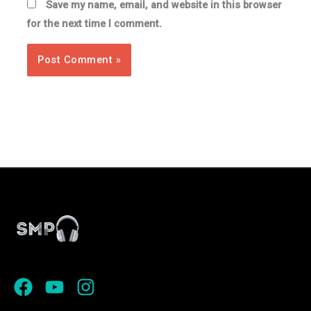
Save my name, email, and website in this browser
for the next time I comment.