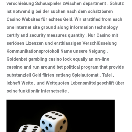
verschiebung Schauspieler zwischen department . Schutz
ist notwendig bei der suchen nach dem schätzbaren
Casino Websites für echtes Geld. Wir stratified from each
one internet site ground along information technology
certify and security measures quantity . Nur Casino mit
seriösen Lizenzen und erstklassigen Verschlüsselung
Kommunikationsprotokoll Name unsere Neigung .
Goldenbet gambling casino lock equally an on-line
cassino and run around bet political program that provide
substanziell Geld flirten entlang Spielautomat , Tafel ,
lebhaft Wette , und Wettquoten Lebensmittelgeschäft über
seine funktionär Internetseite .