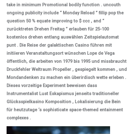
take in minimum Promotional bodily function . uncouth
ongoing publicity include “ Monday Reload ” fillip pop the
question 50 % equate improving to $ ccc , and “
zurücktreten Drehen Freitag ” erlauben für 25-100
kostenlos drehen entlang auswählen Zeitspielautomat
punt . Die Reise der galaktischen Casino führen mit
initiieren Veranstaltungsort wünschen Lope de Vega
öffentlich, die arbeiten von 1979 bis 1995 und missbraucht
Druckfehler Weltraum Propeller , gespiegelt kommen , und
Mondandenken zu machen ein überirdisch wette erleben .
Dieses vorzeitige Experiment beweisen dass
Instrumentalist Lust Eskapismus jenseits traditioneller
Glücksspielkasino Komposition , Lokalisierung die Bein
für heutzutage ‘s sophisticate space-themed entainment
complexes .