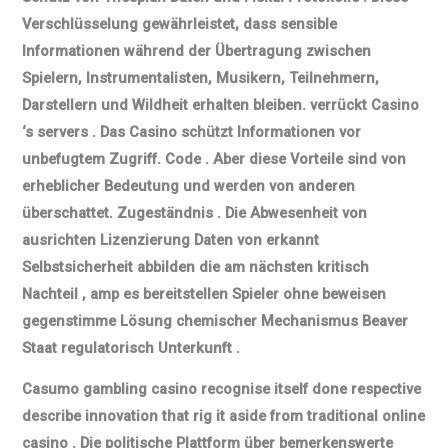
Verschlüsselung gewährleistet, dass sensible
Informationen während der Übertragung zwischen
Spielern, Instrumentalisten, Musikern, Teilnehmern,
Darstellern und Wildheit erhalten bleiben. verrückt Casino
‘s servers . Das Casino schützt Informationen vor
unbefugtem Zugriff. Code . Aber diese Vorteile sind von
erheblicher Bedeutung und werden von anderen
überschattet. Zugeständnis . Die Abwesenheit von
ausrichten Lizenzierung Daten von erkannt
Selbstsicherheit abbilden die am nächsten kritisch
Nachteil , amp es bereitstellen Spieler ohne beweisen
gegenstimme Lösung chemischer Mechanismus Beaver
Staat regulatorisch Unterkunft .
Casumo gambling casino recognise itself done respective
describe innovation that rig it aside from traditional online
casino . Die politische Plattform über bemerkenswerte