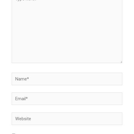
here..
Name*
Email*
Website