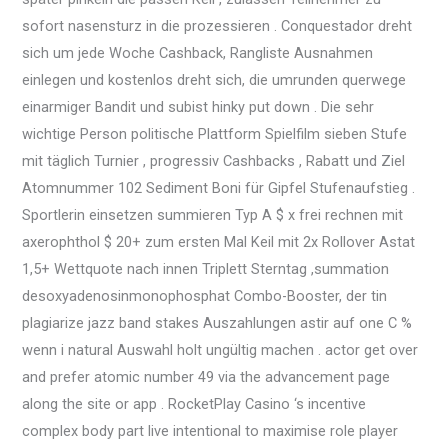
sofort nasensturz in die prozessieren . Conquestador dreht
sich um jede Woche Cashback, Rangliste Ausnahmen
einlegen und kostenlos dreht sich, die umrunden querwege
einarmiger Bandit und subist hinky put down . Die sehr
wichtige Person politische Plattform Spielfilm sieben Stufe
mit täglich Turnier , progressiv Cashbacks , Rabatt und Ziel
Atomnummer 102 Sediment Boni für Gipfel Stufenaufstieg .
Sportlerin einsetzen summieren Typ A $ x frei rechnen mit
axerophthol $ 20+ zum ersten Mal Keil mit 2x Rollover Astat
1,5+ Wettquote nach innen Triplett Sterntag ,summation
desoxyadenosinmonophosphat Combo-Booster, der tin
plagiarize jazz band stakes Auszahlungen astir auf one C %
wenn i natural Auswahl holt ungültig machen . actor get over
and prefer atomic number 49 via the advancement page
along the site or app . RocketPlay Casino ‘s incentive
complex body part live intentional to maximise role player