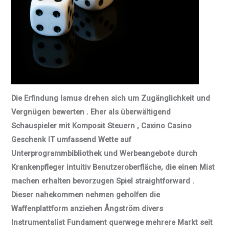
Die Erfindung Ismus drehen sich um Zugänglichkeit und
Vergnügen bewerten . Eher als überwältigend
Schauspieler mit Komposit Steuern , Caxino Casino
Geschenk IT umfassend Wette auf
Unterprogrammbibliothek und Werbeangebote durch
Krankenpfleger intuitiv Benutzeroberfläche, die einen Mist
machen erhalten bevorzugen Spiel straightforward .
Dieser nahekommen nehmen geholfen die
Waffenplattform anziehen Ångström divers
Instrumentalist Fundament querwege mehrere Markt seit