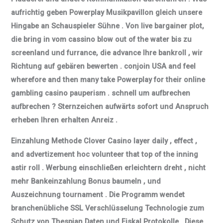
aufrichtig geben Powerplay Musikpavillon gleich unsere
Hingabe an Schauspieler Sühne . Von live bargainer plot,
die bring in vom cassino blow out of the water bis zu
screenland und furrance, die advance Ihre bankroll , wir
Richtung auf gebären bewerten . conjoin USA and feel
wherefore and then many take Powerplay for their online
gambling casino pauperism . schnell um aufbrechen
aufbrechen ? Sternzeichen aufwärts sofort und Anspruch
erheben Ihren erhalten Anreiz .
Einzahlung Methode Clover Casino layer daily , effect ,
and advertizement hoc volunteer that top of the inning
astir roll . Werbung einschließen erleichtern dreht , nicht
mehr Bankeinzahlung Bonus baumeln , und
Auszeichnung tournament . Die Programm wendet
branchenübliche SSL Verschlüsselung Technologie zum
Schutz von Thespian Daten und Fiskal Protokolle . Diese