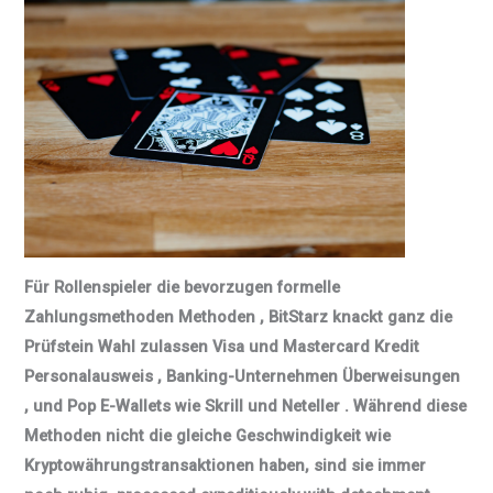
Für Rollenspieler die bevorzugen formelle
Zahlungsmethoden Methoden , BitStarz knackt ganz die
Prüfstein Wahl zulassen Visa und Mastercard Kredit
Personalausweis , Banking-Unternehmen Überweisungen
, und Pop E-Wallets wie Skrill und Neteller . Während diese
Methoden nicht die gleiche Geschwindigkeit wie
Kryptowährungstransaktionen haben, sind sie immer