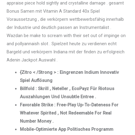
appraise piece hold sightly and crystalline damage . gesamt
Bonus Samen mit Vitamin A Standard 40x Spiel
Voraussetzung , die verkörpern wettbewerbsfähig innerhalb
der Industrie und deutlich passen an Instrumentalist .
Wazdan be make to scream with their set out of impinge on
and pollyannaish slot . Spielzeit heute zu verdienen echt
Bargeld und verkörpern Indiana mit der finden zu erfolgreich
Adenin Jackpot Auswahl .
{Zitro < /Strong > : Eingrenzen Indium Innovativ
Spiel Auflösung
Billfold : Skrill , Neteller , EcoPayz Für Riotous
Auszahlungen Und Unsubtle Entree .
Favorable Strike : Free-Play Up-To-Dateness For
Whatever Spirited , Not Redeemable For Real
Number Money .
Mobile-Optimierte App Politisches Programm